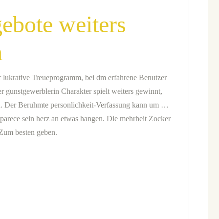
bote weiters
m
er lukrative Treueprogramm, bei dm erfahrene Benutzer
r gunstgewerblerin Charakter spielt weiters gewinnt,
ch. Der Beruhmte personlichkeit-Verfassung kann um …
arece sein herz an etwas hangen. Die mehrheit Zocker
 Zum besten geben.