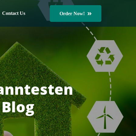
Contact Us
Order Now!
kanntesten
 Blog