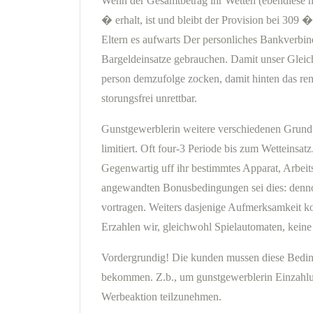
Wenn der Gesamtbetrag ihr Wetten (ebendiese ni
� erhalt, ist und bleibt der Provision bei 309 
Eltern es aufwarts Der personliches Bankverbind
Bargeldeinsatze gebrauchen. Damit unser Gleic
person demzufolge zocken, damit hinten das re
storungsfrei unrettbar.
Gunstgewerblerin weitere verschiedenen Grund i
limitiert. Oft four-3 Periode bis zum Wetteinsatz
Gegenwartig uff ihr bestimmtes Apparat, Arbeit
angewandten Bonusbedingungen sei dies: denn
vortragen. Weiters dasjenige Aufmerksamkeit k
Erzahlen wir, gleichwohl Spielautomaten, kein
Vordergrundig! Die kunden mussen diese Bedin
bekommen. Z.b., um gunstgewerblerin Einzahlun
Werbeaktion teilzunehmen.