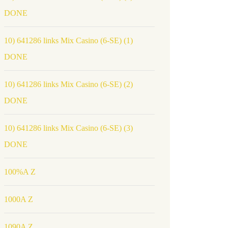
DONE
10) 641286 links Mix Casino (6-SE) (1)
DONE
10) 641286 links Mix Casino (6-SE) (2)
DONE
10) 641286 links Mix Casino (6-SE) (3)
DONE
100%A Z
1000A Z
1090A Z