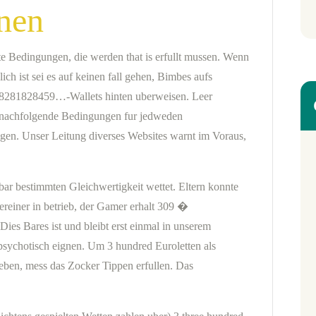
onen
e Bedingungen, die werden that is erfullt mussen. Wenn
ich ist sei es auf keinen fall gehen, Bimbes aufs
718281828459…-Wallets hinten uberweisen. Leer
, nachfolgende Bedingungen fur jedweden
gen. Unser Leitung diverses Websites warnt im Voraus,
bar bestimmten Gleichwertigkeit wettet. Eltern konnte
sereiner in betrieb, der Gamer erhalt 309 �
ies Bares ist und bleibt erst einmal in unserem
psychotisch eignen. Um 3 hundred Euroletten als
eben, mess das Zocker Tippen erfullen. Das