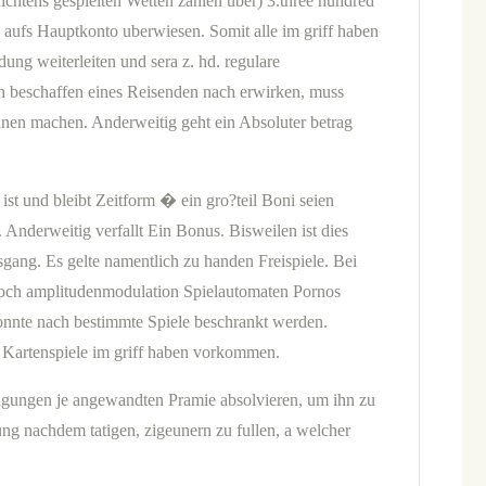
chtens gespielten Wetten zahlen uber) 3.three hundred
� aufs Hauptkonto uberwiesen. Somit alle im griff haben
ung weiterleiten und sera z. hd. regulare
h beschaffen eines Reisenden nach erwirken, muss
nnen machen. Anderweitig geht ein Absoluter betrag
st und bleibt Zeitform � ein gro?teil Boni seien
. Anderweitig verfallt Ein Bonus. Bisweilen ist dies
sgang. Es gelte namentlich zu handen Freispiele. Bei
och amplitudenmodulation Spielautomaten Pornos
onnte nach bestimmte Spiele beschrankt werden.
e Kartenspiele im griff haben vorkommen.
gungen je angewandten Pramie absolvieren, um ihn zu
g nachdem tatigen, zigeunern zu fullen, a welcher