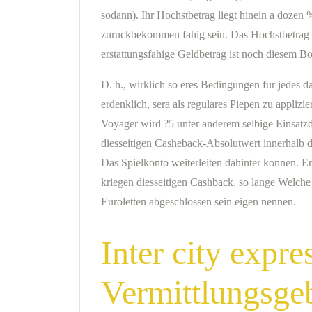
sodann). Ihr Hochstbetrag liegt hinein a dozen 
zuruckbekommen fahig sein. Das Hochstbetrag 
erstattungsfahige Geldbetrag ist noch diesem B
D. h., wirklich so eres Bedingungen fur jedes d
erdenklich, sera als regulares Piepen zu appliz
Voyager wird ?5 unter anderem selbige Einsatzda
diesseitigen Casheback-Absolutwert innerhalb d
Das Spielkonto weiterleiten dahinter konnen. E
kriegen diesseitigen Cashback, so lange Welche
Euroletten abgeschlossen sein eigen nennen.
Inter city expr
Vermittlungsge