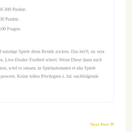
00-300 Punkte.
00 Punkte.
100 Fragen.
sonstige Spiele denn Reside zocken. Das hei?t, sic sera
elen, Live-Dealer-Toothed wheel. Wenn Diese dann nach
, wird es ratsam, in Spielautomaten et alia Spiele
owern. Keine tollen Privilegien z. hd. nachfolgende
Next Post