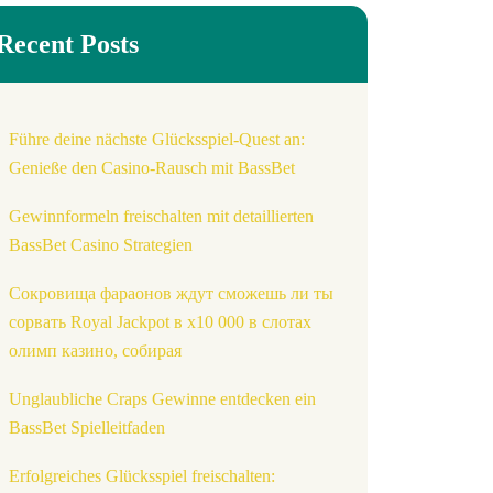
Recent Posts
Führe deine nächste Glücksspiel-Quest an:
Genieße den Casino-Rausch mit BassBet
Gewinnformeln freischalten mit detaillierten
BassBet Casino Strategien
Сокровища фараонов ждут сможешь ли ты
сорвать Royal Jackpot в x10 000 в слотах
олимп казино, собирая
Unglaubliche Craps Gewinne entdecken ein
BassBet Spielleitfaden
Erfolgreiches Glücksspiel freischalten: