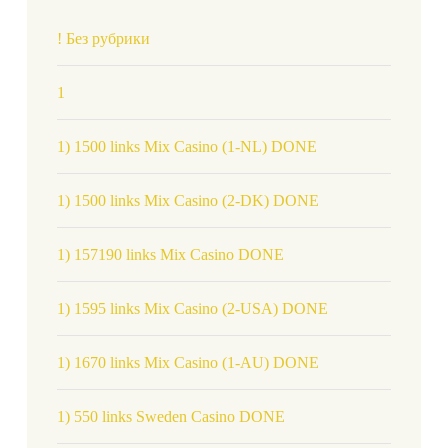
! Без рубрики
1
1) 1500 links Mix Casino (1-NL) DONE
1) 1500 links Mix Casino (2-DK) DONE
1) 157190 links Mix Casino DONE
1) 1595 links Mix Casino (2-USA) DONE
1) 1670 links Mix Casino (1-AU) DONE
1) 550 links Sweden Casino DONE