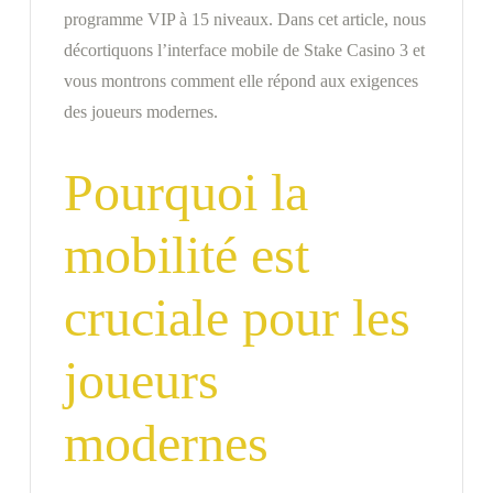
programme VIP à 15 niveaux. Dans cet article, nous
décortiquons l’interface mobile de Stake Casino 3 et
vous montrons comment elle répond aux exigences
des joueurs modernes.
Pourquoi la
mobilité est
cruciale pour les
joueurs
modernes