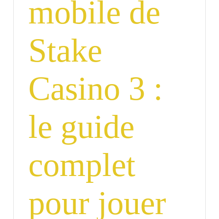
mobile de
Stake
Casino 3 :
le guide
complet
pour jouer