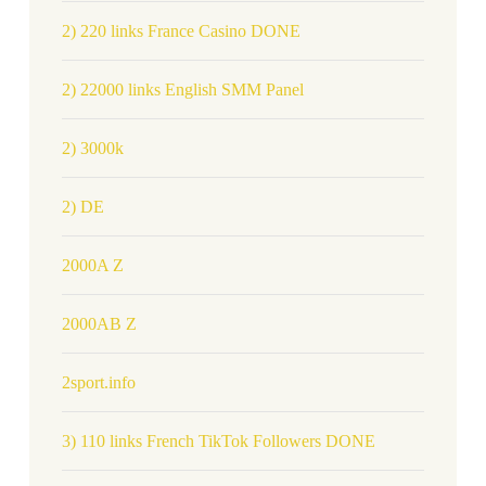
2) 220 links France Casino DONE
2) 22000 links English SMM Panel
2) 3000k
2) DE
2000A Z
2000AB Z
2sport.info
3) 110 links French TikTok Followers DONE