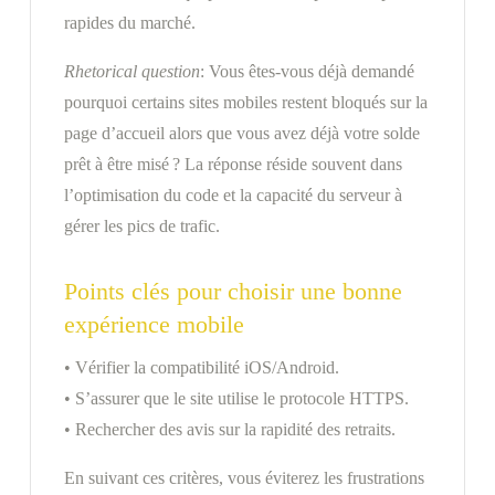
rapides du marché.
Rhetorical question
: Vous êtes-vous déjà demandé
pourquoi certains sites mobiles restent bloqués sur la
page d’accueil alors que vous avez déjà votre solde
prêt à être misé ? La réponse réside souvent dans
l’optimisation du code et la capacité du serveur à
gérer les pics de trafic.
Points clés pour choisir une bonne
expérience mobile
• Vérifier la compatibilité iOS/Android.
• S’assurer que le site utilise le protocole HTTPS.
• Rechercher des avis sur la rapidité des retraits.
En suivant ces critères, vous éviterez les frustrations