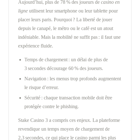
Aujourd’hui, plus de 78 % des joueurs de
casino en
ligne
utilisent leur smartphone ou leur tablette pour
placer leurs paris. Pourquoi ? La liberté de jouer
depuis le canapé, le métro ou le café est un atout
indéniable. Mais la mobilité ne suffit pas : il faut une
expérience fluide.
Temps de chargement : un délai de plus de
3 secondes décourage 60 % des joueurs.
Navigation : les menus trop profonds augmentent
le risque d’erreur.
Sécurité : chaque transaction mobile doit être
protégée contre le phishing.
Stake Casino 3 a compris ces enjeux. La plateforme
revendique un temps moyen de chargement de
2,3 secondes, ce qui place le casino parmi les plus