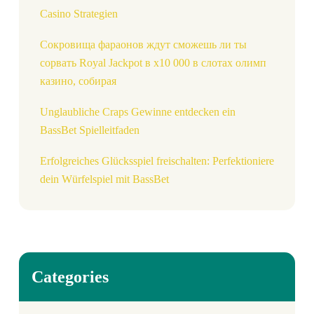
Casino Strategien
Сокровища фараонов ждут сможешь ли ты
сорвать Royal Jackpot в x10 000 в слотах олимп
казино, собирая
Unglaubliche Craps Gewinne entdecken ein
BassBet Spielleitfaden
Erfolgreiches Glücksspiel freischalten: Perfektioniere
dein Würfelspiel mit BassBet
Categories