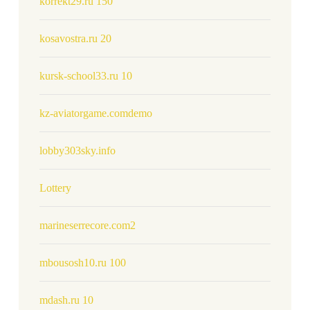
korrekt29.ru 150
kosavostra.ru 20
kursk-school33.ru 10
kz-aviatorgame.comdemo
lobby303sky.info
Lottery
marineserrecore.com2
mbousosh10.ru 100
mdash.ru 10