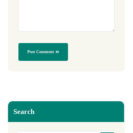
Post Comment
Search