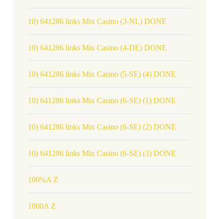
10) 641286 links Mix Casino (3-NL) DONE
10) 641286 links Mix Casino (4-DE) DONE
10) 641286 links Mix Casino (5-SE) (4) DONE
10) 641286 links Mix Casino (6-SE) (1) DONE
10) 641286 links Mix Casino (6-SE) (2) DONE
10) 641286 links Mix Casino (6-SE) (3) DONE
100%A Z
1000A Z