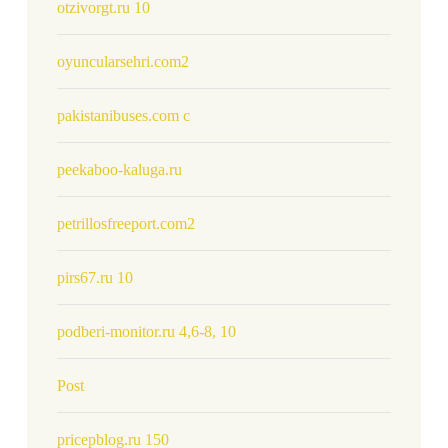
otzivorgt.ru 10
oyuncularsehri.com2
pakistanibuses.com c
peekaboo-kaluga.ru
petrillosfreeport.com2
pirs67.ru 10
podberi-monitor.ru 4,6-8, 10
Post
pricepblog.ru 150