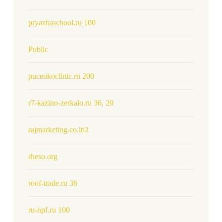
pryazhaschool.ru 100
Public
pucenkoclinic.ru 200
r7-kazino-zerkalo.ru 36, 20
rajmarketing.co.in2
rheso.org
roof-trade.ru 36
ru-npf.ru 100