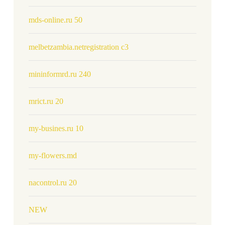
mds-online.ru 50
melbetzambia.netregistration c3
mininformrd.ru 240
mrict.ru 20
my-busines.ru 10
my-flowers.md
nacontrol.ru 20
NEW