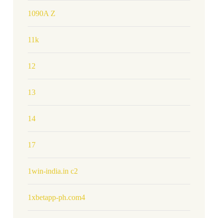
1090A Z
11k
12
13
14
17
1win-india.in c2
1xbetapp-ph.com4