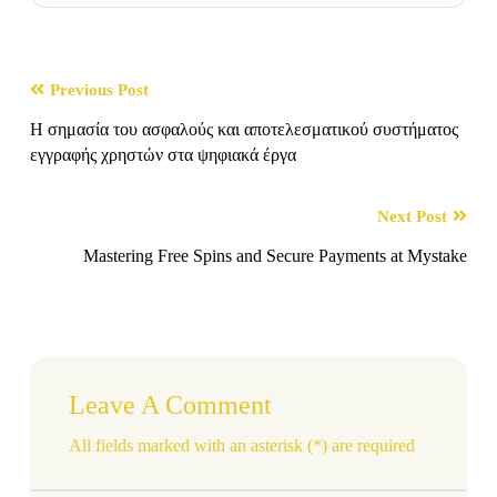
Previous Post
Η σημασία του ασφαλούς και αποτελεσματικού συστήματος
εγγραφής χρηστών στα ψηφιακά έργα
Next Post
Mastering Free Spins and Secure Payments at Mystake
Leave A Comment
All fields marked with an asterisk (*) are required