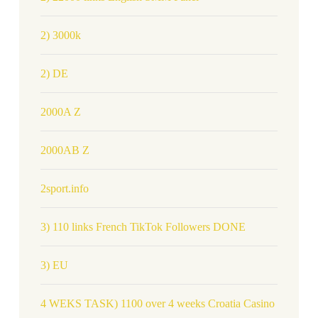
2) 3000k
2) DE
2000A Z
2000AB Z
2sport.info
3) 110 links French TikTok Followers DONE
3) EU
4 WEKS TASK) 1100 over 4 weeks Croatia Casino