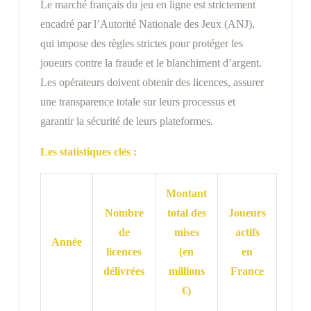
Le marché français du jeu en ligne est strictement
encadré par l’
Autorité Nationale des Jeux (ANJ)
,
qui impose des règles strictes pour protéger les
joueurs contre la fraude et le blanchiment d’argent.
Les opérateurs doivent obtenir des licences, assurer
une transparence totale sur leurs processus et
garantir la sécurité de leurs plateformes.
Les statistiques clés :
Montant
Nombre
total des
Joueurs
de
mises
actifs
Année
licences
(en
en
délivrées
millions
France
€)