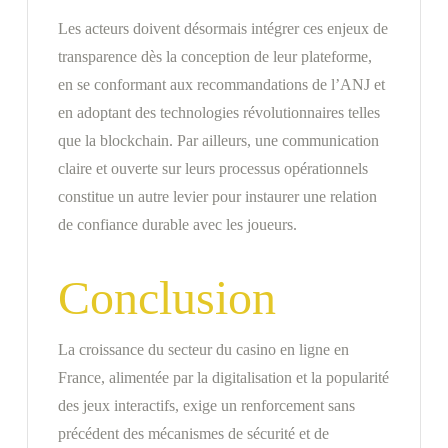
Les acteurs doivent désormais intégrer ces enjeux de
transparence dès la conception de leur plateforme,
en se conformant aux recommandations de l’ANJ et
en adoptant des technologies révolutionnaires telles
que la blockchain. Par ailleurs, une communication
claire et ouverte sur leurs processus opérationnels
constitue un autre levier pour instaurer une relation
de confiance durable avec les joueurs.
Conclusion
La croissance du secteur du casino en ligne en
France, alimentée par la digitalisation et la popularité
des jeux interactifs, exige un renforcement sans
précédent des mécanismes de sécurité et de