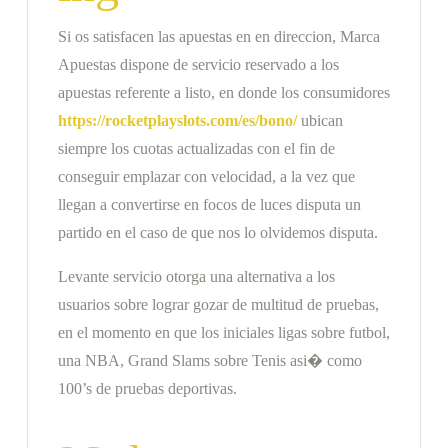
Si os satisfacen las apuestas en en direccion, Marca
Apuestas dispone de servicio reservado a los
apuestas referente a listo, en donde los consumidores
https://rocketplayslots.com/es/bono/
ubican
siempre los cuotas actualizadas con el fin de
conseguir emplazar con velocidad, a la vez que
llegan a convertirse en focos de luces disputa un
partido en el caso de que nos lo olvidemos disputa.
Levante servicio otorga una alternativa a los
usuarios sobre lograr gozar de multitud de pruebas,
en el momento en que los iniciales ligas sobre futbol,
una NBA, Grand Slams sobre Tenis asi� como
100’s de pruebas deportivas.