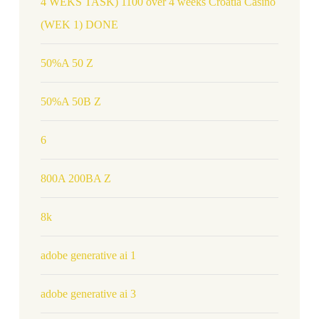
4 WEKS TASK) 1100 over 4 weeks Croatia Casino
(WEK 1) DONE
50%A 50 Z
50%A 50B Z
6
800A 200BA Z
8k
adobe generative ai 1
adobe generative ai 3