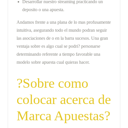
Desarrollar nuestro streaming practicando un
deposito o una apuesta.
Andamos frente a una plana de lo mas profusamente
intuitiva, asegurando todo el mundo podran seguir
las asociaciones de o en la barra sucesos. Una gran
ventaja sobre es algo cual se podri? personarse
determinando referente a tiempo favorable una
modelo sobre apuesta cual quieras hacer.
?Sobre como
colocar acerca de
Marca Apuestas?