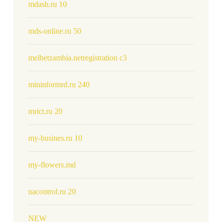
mdash.ru 10
mds-online.ru 50
melbetzambia.netregistration c3
mininformrd.ru 240
mrict.ru 20
my-busines.ru 10
my-flowers.md
nacontrol.ru 20
NEW