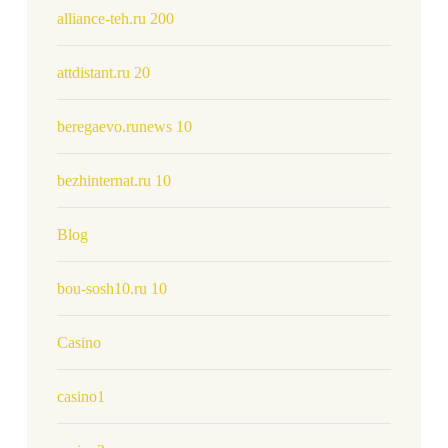
alliance-teh.ru 200
attdistant.ru 20
beregaevo.runews 10
bezhinternat.ru 10
Blog
bou-sosh10.ru 10
Casino
casino1