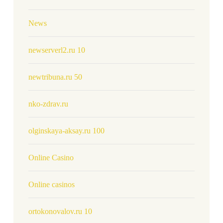
News
newserverl2.ru 10
newtribuna.ru 50
nko-zdrav.ru
olginskaya-aksay.ru 100
Online Casino
Online casinos
ortokonovalov.ru 10