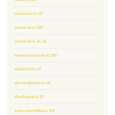
ruralisation.ru 10
samara-sts.ru 200
school-64.ru 36, 20
semeynoezdorovie.ru 200
sintai1010.ru 10
skovorodkaclub.ru 10
slavabogam.ru 20
sonko-kamchatka.ru 200