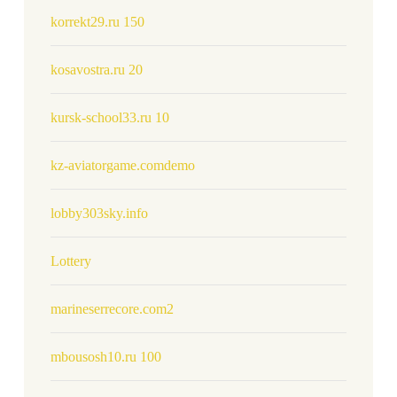
korrekt29.ru 150
kosavostra.ru 20
kursk-school33.ru 10
kz-aviatorgame.comdemo
lobby303sky.info
Lottery
marineserrecore.com2
mbousosh10.ru 100