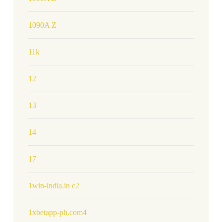
1090A Z
11k
12
13
14
17
1win-india.in c2
1xbetapp-ph.com4