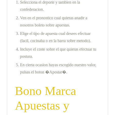
Selecciona el deporte y tambien en la
confederacion.
Ven en el pronostico cual quieras anadir a
nosotros boleto sobre apuestas.
Elige el tipo de apuesta cual desees efectuar
(facil, cocinaba o en la barra sobre metodo).
Incluye el coste sobre el que quieras efectuar tu
postura.
En cierta ocasion hayas escogido nuestro valor,
pulsas el boton �Apostar�.
Bono Marca
Apuestas y