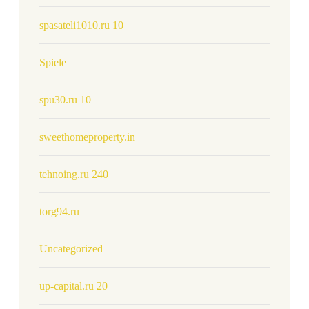
spasateli1010.ru 10
Spiele
spu30.ru 10
sweethomeproperty.in
tehnoing.ru 240
torg94.ru
Uncategorized
up-capital.ru 20