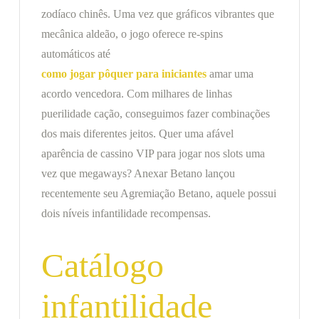
zodíaco chinês. Uma vez que gráficos vibrantes que
mecânica aldeão, o jogo oferece re-spins
automáticos até
como jogar pôquer para iniciantes
amar uma
acordo vencedora. Com milhares de linhas
puerilidade cação, conseguimos fazer combinações
dos mais diferentes jeitos. Quer uma afável
aparência de cassino VIP para jogar nos slots uma
vez que megaways? Anexar Betano lançou
recentemente seu Agremiação Betano, aquele possui
dois níveis infantilidade recompensas.
Catálogo
infantilidade