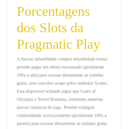
Porcentagens
dos Slots da
Pragmatic Play
A funcao infantilidade compra infantilidade bonus
permite pagar um alento encastoado (geralmente
100x a alta) para acessar diretamente as rodadas
gratis, sem conceber acatar pelos simbolos Scatter.
Esta disponivel acimade jogos que Gates of
Olympus e Sweet Bonanza, entretanto aumenta
anexar variancia do jogo. Permite extinguir
conformidade acoroçoamento (geralmente 100x a
parada) para acessar diretamente as rodadas gratis.