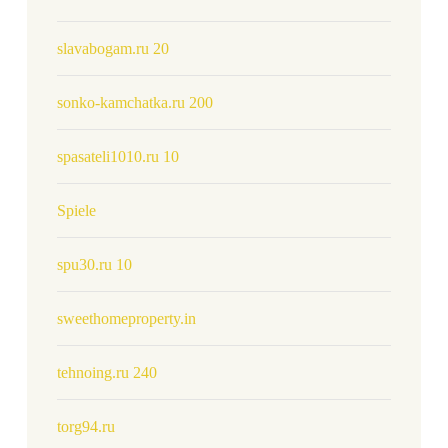
slavabogam.ru 20
sonko-kamchatka.ru 200
spasateli1010.ru 10
Spiele
spu30.ru 10
sweethomeproperty.in
tehnoing.ru 240
torg94.ru