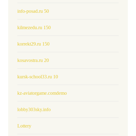
info-posad.ru 50
kilmezedu.ru 150
korrekt29.ru 150
kosavostra.ru 20
kursk-school33.ru 10
kz-aviatorgame.comdemo
lobby303sky.info
Lottery