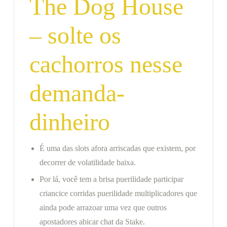
The Dog House
– solte os
cachorros nesse
demanda-
dinheiro
É uma das slots afora arriscadas que existem, por
decorrer de volatilidade baixa.
Por lá, você tem a brisa puerilidade participar
criancice corridas puerilidade multiplicadores que
ainda pode arrazoar uma vez que outros
apostadores abicar chat da Stake.