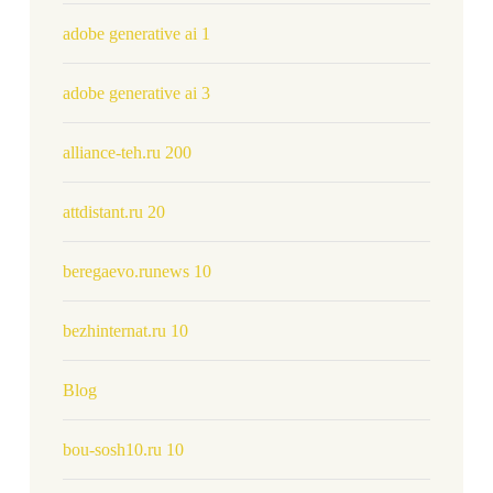
adobe generative ai 1
adobe generative ai 3
alliance-teh.ru 200
attdistant.ru 20
beregaevo.runews 10
bezhinternat.ru 10
Blog
bou-sosh10.ru 10