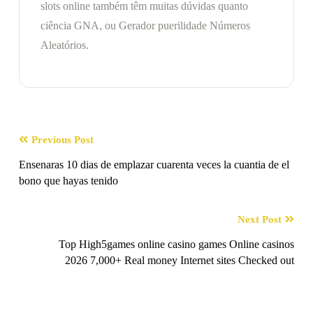
slots online também têm muitas dúvidas quanto
ciência GNA, ou Gerador puerilidade Números
Aleatórios.
Previous Post
Ensenaras 10 dias de emplazar cuarenta veces la cuantia de el
bono que hayas tenido
Next Post
Top High5games online casino games Online casinos
2026 7,000+ Real money Internet sites Checked out