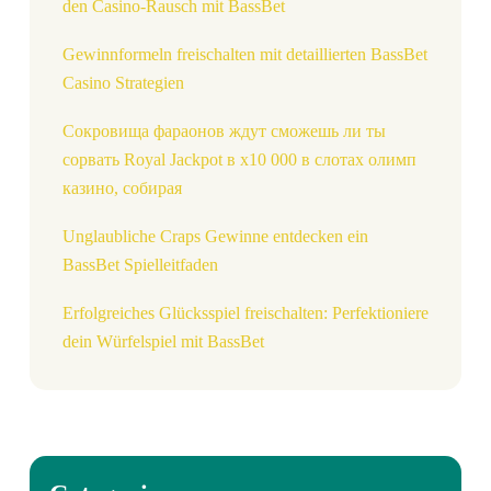
den Casino-Rausch mit BassBet
Gewinnformeln freischalten mit detaillierten BassBet
Casino Strategien
Сокровища фараонов ждут сможешь ли ты
сорвать Royal Jackpot в x10 000 в слотах олимп
казино, собирая
Unglaubliche Craps Gewinne entdecken ein
BassBet Spielleitfaden
Erfolgreiches Glücksspiel freischalten: Perfektioniere
dein Würfelspiel mit BassBet