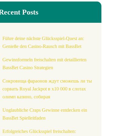
Recent Posts
Führe deine nächste Glücksspiel-Quest an:
Genieße den Casino-Rausch mit BassBet
Gewinnformeln freischalten mit detaillierten
BassBet Casino Strategien
Сокровища фараонов ждут сможешь ли ты
сорвать Royal Jackpot в x10 000 в слотах
олимп казино, собирая
Unglaubliche Craps Gewinne entdecken ein
BassBet Spielleitfaden
Erfolgreiches Glücksspiel freischalten: