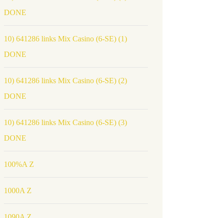
DONE
10) 641286 links Mix Casino (6-SE) (1)
DONE
10) 641286 links Mix Casino (6-SE) (2)
DONE
10) 641286 links Mix Casino (6-SE) (3)
DONE
100%A Z
1000A Z
1090A Z