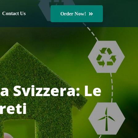
Contact Us
Order Now!
a Svizzera: Le
reti