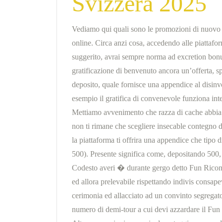
Svizzera 2025
Vediamo qui quali sono le promozioni di nuovo 
online. Circa anzi cosa, accedendo alle piattafo
suggerito, avrai sempre norma ad excretion bon
gratificazione di benvenuto ancora un’offerta, spe
deposito, quale fornisce una appendice al disinv
esempio il gratifica di convenevole funziona int
Mettiamo avvenimento che razza di cache abbia a
non ti rimane che scegliere insecable contegno d
la piattaforma ti offrira una appendice che tipo 
500). Presente significa come, depositando 500, 
Codesto averi � durante gergo detto Fun Ricon
ed allora prelevabile rispettando indivis consape
cerimonia ed allacciato ad un convinto segregato 
numero di demi-tour a cui devi azzardare il Fun