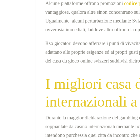
Alcune piattaforme offrono promozioni
codice 
vantaggiose, qualora altre sinon concentrano s
Ugualmente: alcuni perturbazione mediante Svizz
ovverosia immediati, laddove altro offrono la op
Rso giocatori devono afferrare i punti di vivacit
adattano alle proprie esigenze ed ai propri gust
dei casa da gioco online svizzeri suddivisi dietro
I migliori casa 
internazionali a
Durante la maggior dichiarazione del gambling on
soppiantate da casino internazionali mediante
intendono purchessia quei citta da incontro che 