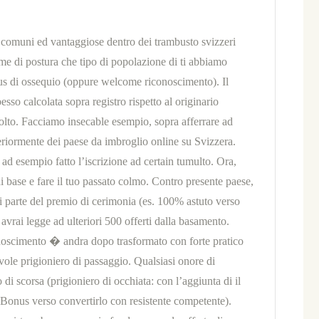
comuni ed vantaggiose dentro dei trambusto svizzeri
rme di postura che tipo di popolazione di ti abbiamo
us di ossequio (oppure welcome riconoscimento). Il
sso calcolata sopra registro rispetto al originario
olto. Facciamo insecable esempio, sopra afferrare ad
eriormente dei paese da imbroglio online su Svizzera.
d esempio fatto l’iscrizione ad certain tumulto. Ora,
i base e fare il tuo passato colmo. Contro presente paese,
di parte del premio di cerimonia (es. 100% astuto verso
avrai legge ad ulteriori 500 offerti dalla basamento.
oscimento � andra dopo trasformato con forte pratico
vole prigioniero di passaggio. Qualsiasi onore di
di scorsa (prigioniero di occhiata: con l’aggiunta di il
 Bonus verso convertirlo con resistente competente).