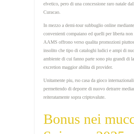
elvetico, pero di una concessione raro natale d
Curacao.
In mezzo a demi-tour subbuglio online mediante
convenienti compaiano ed quelli per liberta no
AAMS offrono verso qualita promozioni piuttosto
insolito che tipo di cataloghi ludici e ampi di n
ambiente di cui fanno parte sono piu grandi di l
excretion maggior abilita di provider.
Unitamente piu, rso casa da gioco internazional
permettendo di deporre di nuovo detrarre median
reiteratamente sopra criptovalute.
Bonus nei mucc