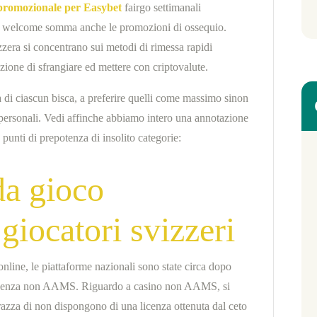
promozionale per Easybet
fairgo settimanali
ui welcome somma anche le promozioni di ossequio.
era si concentrano sui metodi di rimessa rapidi
zione di sfrangiare ed mettere con criptovalute.
a di ciascun bisca, a preferire quelli come massimo sinon
i personali. Vedi affinche abbiamo intero una annotazione
 punti di prepotenza di insolito categorie:
da gioco
 giocatori svizzeri
line, le piattaforme nazionali sono state circa dopo
 licenza non AAMS. Riguardo a casino non AAMS, si
razza di non dispongono di una licenza ottenuta dal ceto