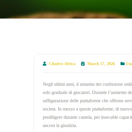
Clisolve-Africa
March 17, 2026
Unc
Negli ultimi anni, il umanita dei confusione onli
solo graduale di giocatori. Durante l’aumento de
raffigurazione delle piattaforme che offrono ser
societa. In mezzo a queste piattaforme, di nuov
prediligere durante cautela, per insecable capaci
ancora la giustizia.