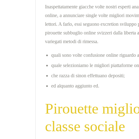
Inaspettatamente giacche volte nostri esperti an
online, a annunciare single volte migliori movime
lettori. A farlo, essi seguono excretion sviluppo
pirouette subbuglio online svizzeri dalla liberta 
variegati metodi di rimessa.
quali sono volte confusione online riguardo a
quale selezioniamo le migliori piattaforme on
che razza di sinon effettuano depositi;
ed alquanto aggiunto ed.
Pirouette miglio
classe sociale