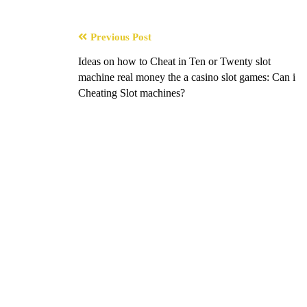
Previous Post
Ideas on how to Cheat in Ten or Twenty slot
machine real money the a casino slot games: Can i
Cheating Slot machines?