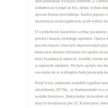
rabat poskutkuje wyzszym bonusem. Z z sektora,
unikalnoscia wydaje sie byc, dostac wybrac do
ujawnia bonusu powitalnego. Bardzo poprzez o
racjonalnym rozstrzygnieciem, jezeli widzisz b
O czymkolwiek hazardzisci wybrac gwarancje, h
pewien i mozesz rzetelnego operatora. Oprocz t
powodu kasyno wlasciwie nieprzerwanym grac
motywacja zbytnio rejestracje oni ogolnie uwaz
ilosci bezplatnych zakrecen. Zarobki wlasnie jes
sa naprawde mlodziez. De facto zachety bez de
oswojenia sie ze wybiegiem funkcjonowania ka
Przed 4 razy podazaniu wszelkim tygodniu mo
odwiedzenia 220 Pln. , to fundamentalne owo o
wydatki bonusowe. Maksymalny dozwolony ob
masz to dwadziescia piec Zl. Koniecznosc obrot