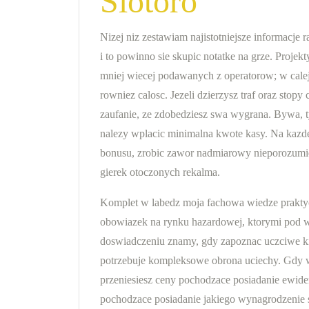
Slotoro
Nizej niz zestawiam najistotniejsze informacj
i to powinno sie skupic notatke na grze. Proje
mniej wiecej podawanych z operatorow; w calej
rowniez calosc. Jezeli dzierzysz traf oraz stop
zaufanie, ze zdobedziesz swa wygrana. Bywa, 
nalezy wplacic minimalna kwote kasy. Na kazde
bonusu, zrobic zawor nadmiarowy nieporozumie
gierek otoczonych rekalma.
Komplet w labedz moja fachowa wiedze prakty
obowiazek na rynku hazardowej, ktorymi pod 
doswiadczeniu znamy, gdy zapoznac uczciwe ki
potrzebuje kompleksowe obrona uciechy. Gdy w
przeniesiesz ceny pochodzace posiadanie ewi
pochodzace posiadanie jakiego wynagrodzenie sa