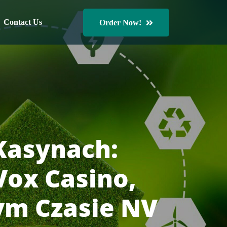
Contact Us
Order Now!
Kasynach:
ox Casino,
ym Czasie NV