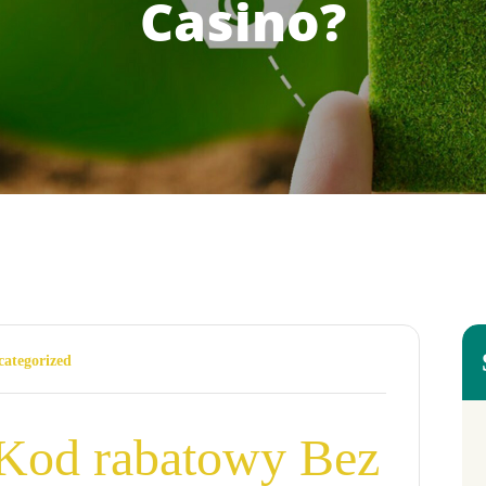
Casino?
ategorized
 Kod rabatowy Bez