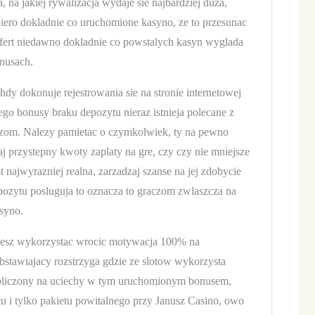
 na jakiej rywalizacja wydaje sie najbardziej duza,
piero dokladnie co uruchomione kasyno, ze to przesunac
fert niedawno dokladnie co powstalych kasyn wyglada
onusach.
dy dokonuje rejestrowania sie na stronie internetowej
ego bonusy braku depozytu nieraz istnieja polecane z
zom. Nalezy pamietac o czymkolwiek, ty na pewno
aj przystepny kwoty zaplaty na gre, czy czy nie mniejsze
t najwyrazniej realna, zarzadzaj szanse na jej zdobycie
pozytu posluguja to oznacza to graczom zwlaszcza na
syno.
zesz wykorzystac wrocic motywacja 100% na
bstawiajacy rozstrzyga gdzie ze slotow wykorzysta
liczony na uciechy w tym uruchomionym bonusem,
u i tylko pakietu powitalnego przy Janusz Casino, owo