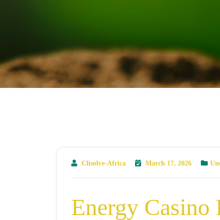
Clisolve-Africa
March 17, 2026
Unc
Energy Casino