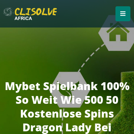
Mybet Spielbank 100%
So Weit Wie 500 50
Kostenlose Spins
Dragon Lady Bei