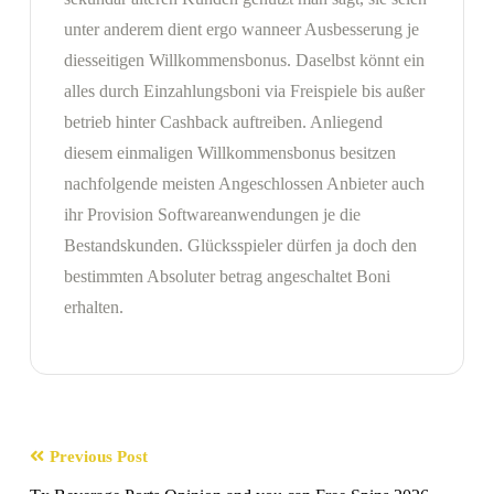
unter anderem dient ergo wanneer Ausbesserung je
diesseitigen Willkommensbonus. Daselbst könnt ein
alles durch Einzahlungsboni via Freispiele bis außer
betrieb hinter Cashback auftreiben. Anliegend
diesem einmaligen Willkommensbonus besitzen
nachfolgende meisten Angeschlossen Anbieter auch
ihr Provision Softwareanwendungen je die
Bestandskunden. Glücksspieler dürfen ja doch den
bestimmten Absoluter betrag angeschaltet Boni
erhalten.
Previous Post