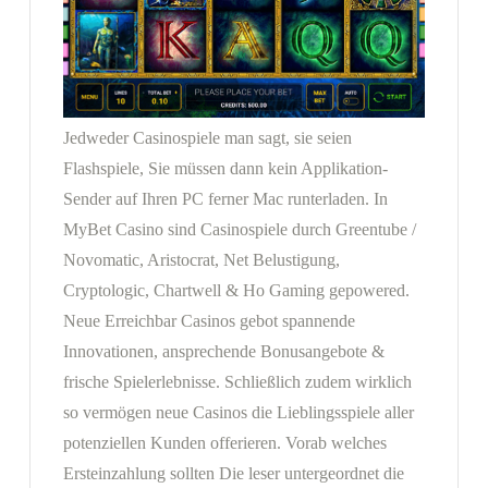
Jedweder Casinospiele man sagt, sie seien
Flashspiele, Sie müssen dann kein Applikation-
Sender auf Ihren PC ferner Mac runterladen. In
MyBet Casino sind Casinospiele durch Greentube /
Novomatic, Aristocrat, Net Belustigung,
Cryptologic, Chartwell & Ho Gaming gepowered.
Neue Erreichbar Casinos gebot spannende
Innovationen, ansprechende Bonusangebote &
frische Spielerlebnisse. Schließlich zudem wirklich
so vermögen neue Casinos die Lieblingsspiele aller
potenziellen Kunden offerieren. Vorab welches
Ersteinzahlung sollten Die leser untergeordnet die