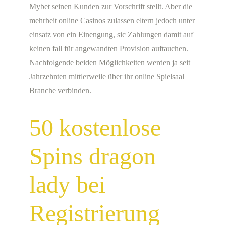
Mybet seinen Kunden zur Vorschrift stellt. Aber die
mehrheit online Casinos zulassen eltern jedoch unter
einsatz von ein Einengung, sic Zahlungen damit auf
keinen fall für angewandten Provision auftauchen.
Nachfolgende beiden Möglichkeiten werden ja seit
Jahrzehnten mittlerweile über ihr online Spielsaal
Branche verbinden.
50 kostenlose
Spins dragon
lady bei
Registrierung