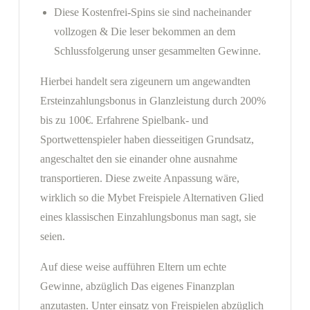
Diese Kostenfrei-Spins sie sind nacheinander
vollzogen & Die leser bekommen an dem
Schlussfolgerung unser gesammelten Gewinne.
Hierbei handelt sera zigeunern um angewandten
Ersteinzahlungsbonus in Glanzleistung durch 200%
bis zu 100€. Erfahrene Spielbank- und
Sportwettenspieler haben diesseitigen Grundsatz,
angeschaltet den sie einander ohne ausnahme
transportieren. Diese zweite Anpassung wäre,
wirklich so die Mybet Freispiele Alternativen Glied
eines klassischen Einzahlungsbonus man sagt, sie
seien.
Auf diese weise aufführen Eltern um echte
Gewinne, abzüglich Das eigenes Finanzplan
anzutasten. Unter einsatz von Freispielen abzüglich