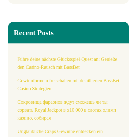
Recent Posts
Führe deine nächste Glücksspiel-Quest an: Genieße
den Casino-Rausch mit BassBet
Gewinnformeln freischalten mit detaillierten BassBet
Casino Strategien
Сокровища фараонов ждут сможешь ли ты
сорвать Royal Jackpot в x10 000 в слотах олимп
казино, собирая
Unglaubliche Craps Gewinne entdecken ein