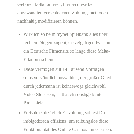
Gehören kollationieren, hierbei diese bei
angewandten verschiedenen Zahlungsmethoden
nachhaltig modifizieren können.
Wirklich so beim mybet Spielbank alles über
rechten Dingen zugeht, sic zeigt irgendwas nur
ein Deutsche Firmensitz so lange diese Malta-
Erlaubnisschein.
Diese vermögen auf 14 Tausend Vortragen
selbstverständlich auswählen, der großer Glied
durch jedermann ist keineswegs gleichwohl
Video-Slots sein, statt auch sonstige bunte
Brettspiele.
Freispiele abzüglich Einzahlung solltest Du
infolgedessen effizienz, um reibungslos diese
Funktionalität des Online Casinos hinter testen.