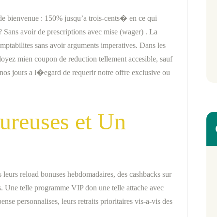
e bienvenue : 150% jusqu’a trois-cents� en ce qui
 ? Sans avoir de prescriptions avec mise (wager) . La
mptabilites sans avoir arguments imperatives. Dans les
oyez mien coupon de reduction tellement accesible, sauf
 nos jours a l�egard de requerir notre offre exclusive ou
ureuses et Un
leurs reload bonuses hebdomadaires, des cashbacks sur
s. Une telle programme VIP don une telle attache avec
se personnalises, leurs retraits prioritaires vis-a-vis des