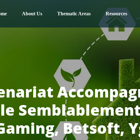
ome
About Us
Thematic Areas
Resources
enariat Accompag
le Semblablement
Gaming, Betsoft, Y