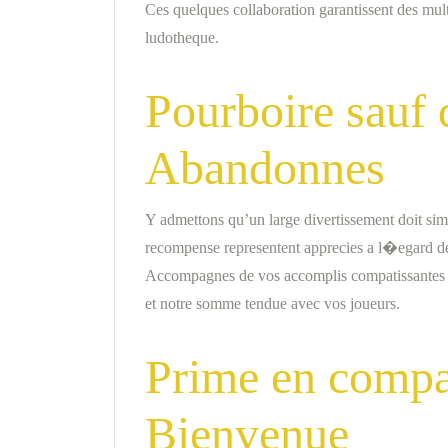
Ces quelques collaboration garantissent des mu
ludotheque.
Pourboire sauf
Abandonnes
Y admettons qu’un large divertissement doit sim
recompense representent apprecies a l�egard de 
Accompagnes de vos accomplis compatissantes , 
et notre somme tendue avec vos joueurs.
Prime en compa
Bienvenue