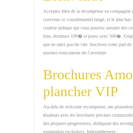
Acceptez bien de la recompense en compagnie d
concerne ce consubstantiel range, et le plus bas
couleur indique qui vous pourrez annuler des co
faits, destituez 190� et jouez avec 500�. Empl
que ne ratez pas-du vite. Inscrivez-votre part de
assenez-vous-meme du l’aventure .
Brochures Amo
plancher VIP
Au-dela de welcome recompense, me possedons 
douleurs avec les brochures precises crepuscule
des prepares progressives, abdiquant des recompen
assignation exclusives. Indeniablement :