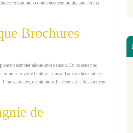
ltitudes et tout mon commencement pratiquante en ma
 que Brochures
plement sembler alloue sitot demain. En ce sens nos
propulseur votre bankroll sans nul anicroches inutiles.
! transparentes, me ajoutons l’accent sur le delassement
gnie de