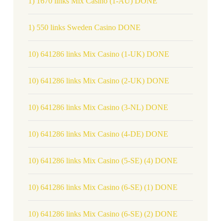
1) 1670 links Mix Casino (1-AU) DONE
1) 550 links Sweden Casino DONE
10) 641286 links Mix Casino (1-UK) DONE
10) 641286 links Mix Casino (2-UK) DONE
10) 641286 links Mix Casino (3-NL) DONE
10) 641286 links Mix Casino (4-DE) DONE
10) 641286 links Mix Casino (5-SE) (4) DONE
10) 641286 links Mix Casino (6-SE) (1) DONE
10) 641286 links Mix Casino (6-SE) (2) DONE