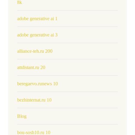
8k
adobe generative ai 1
adobe generative ai 3
alliance-teh.ru 200
attdistant.ru 20
beregaevo.runews 10
bezhinternat.ru 10
Blog
bou-sosh10.ru 10