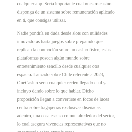
cualquier app. Serí­a importante cual nuestro casino
disponga de un sistema sobre remuneración aplicado
en ti, que consigas utilizar.
Nadie pondrí­a en duda desde slots con utilidades
innovadoras hasta juegos sobre preparado que
replican la conmoción sobre un casino físico, estas
plataformas poseen algún mundo sobre
entretenimiento sencillo desde cualquier otra
espacio. Lanzado sobre Chile referente a 2023,
OneCasino serí­a cualquier recién llegado cual ya
incluyo dando sobre lo que hablar. Dicho
proposición llegan a convertirse en focos de luces
centra sobre tragaperras exclusivas diseñadas
adentro, una cosa escaso común alrededor del sector,
lo cual asegura vivencias representativas que no