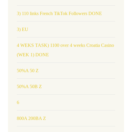
3) 110 links French TikTok Followers DONE
3) EU
4 WEKS TASK) 1100 over 4 weeks Croatia Casino
(WEK 1) DONE
50%A 50 Z
50%A 50B Z
6
800A 200BA Z