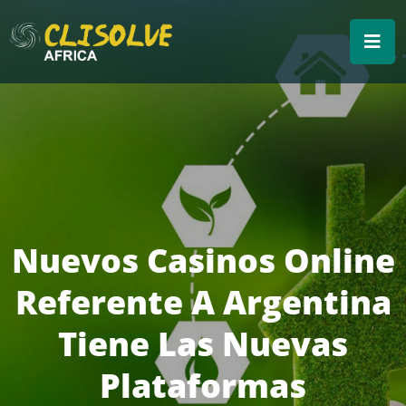
Nuevos Casinos Online
Referente A Argentina
Tiene Las Nuevas
Plataformas