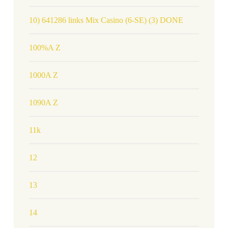
10) 641286 links Mix Casino (6-SE) (3) DONE
100%A Z
1000A Z
1090A Z
11k
12
13
14