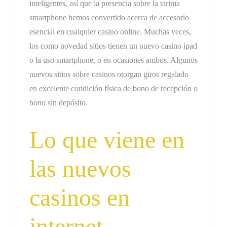
inteligentes, así que la presencia sobre la tarima
smartphone hemos convertido acerca de accesorio
esencial en cualquier casino online. Muchas veces,
los como novedad sitios tienen un nuevo casino ipad
o la uso smartphone, o en ocasiones ambos. Algunos
nuevos sitios sobre casinos otorgan giros regalado
en excelente condición física de bono de recepción o
bono sin depósito.
Lo que viene en
las nuevos
casinos en
internet