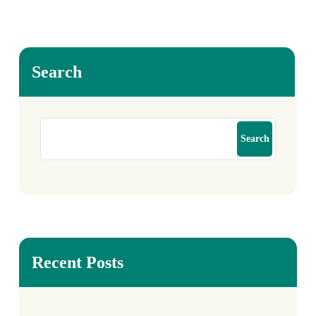
Search
Search
Recent Posts