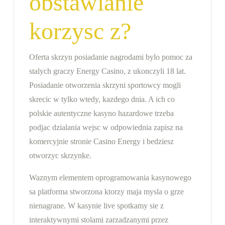
obstawianie
korzysc z?
Oferta skrzyn posiadanie nagrodami bylo pomoc za
stalych graczy Energy Casino, z ukonczyli 18 lat.
Posiadanie otworzenia skrzyni sportowcy mogli
skrecic w tylko wtedy, kazdego dnia. A ich co
polskie autentyczne kasyno hazardowe trzeba
podjac dzialania wejsc w odpowiednia zapisz na
komercyjnie stronie Casino Energy i bedziesz
otworzyc skrzynke.
Waznym elementem oprogramowania kasynowego
sa platforma stworzona ktorzy maja mysla o grze
nienagrane. W kasynie live spotkamy sie z
interaktywnymi stolami zarzadzanymi przez