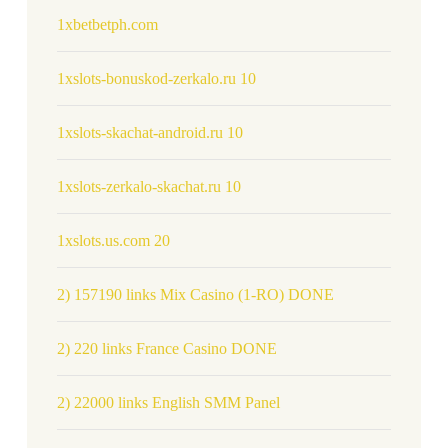
1xbetbetph.com
1xslots-bonuskod-zerkalo.ru 10
1xslots-skachat-android.ru 10
1xslots-zerkalo-skachat.ru 10
1xslots.us.com 20
2) 157190 links Mix Casino (1-RO) DONE
2) 220 links France Casino DONE
2) 22000 links English SMM Panel