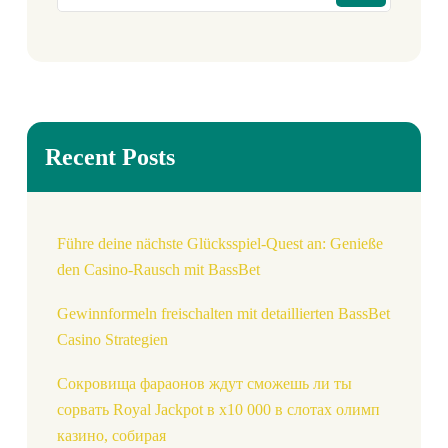
Recent Posts
Führe deine nächste Glücksspiel-Quest an: Genieße
den Casino-Rausch mit BassBet
Gewinnformeln freischalten mit detaillierten BassBet
Casino Strategien
Сокровища фараонов ждут сможешь ли ты
сорвать Royal Jackpot в x10 000 в слотах олимп
казино, собирая