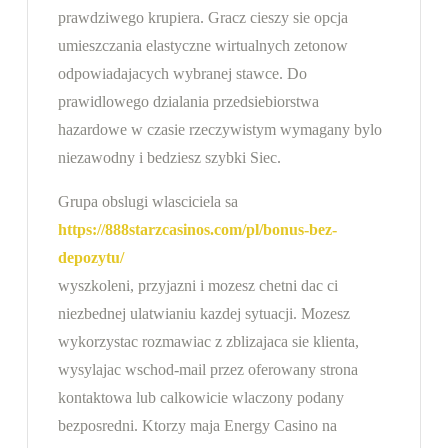
prawdziwego krupiera. Gracz cieszy sie opcja
umieszczania elastyczne wirtualnych zetonow
odpowiadajacych wybranej stawce. Do
prawidlowego dzialania przedsiebiorstwa
hazardowe w czasie rzeczywistym wymagany bylo
niezawodny i bedziesz szybki Siec.
Grupa obslugi wlasciciela sa
https://888starzcasinos.com/pl/bonus-bez-
depozytu/
wyszkoleni, przyjazni i mozesz chetni dac ci
niezbednej ulatwianiu kazdej sytuacji. Mozesz
wykorzystac rozmawiac z zblizajaca sie klienta,
wysylajac wschod-mail przez oferowany strona
kontaktowa lub calkowicie wlaczony podany
bezposredni. Ktorzy maja Energy Casino na