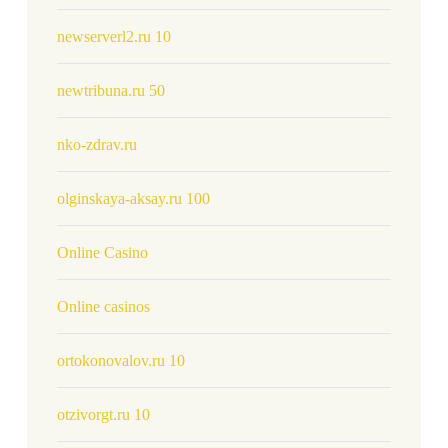
newserverl2.ru 10
newtribuna.ru 50
nko-zdrav.ru
olginskaya-aksay.ru 100
Online Casino
Online casinos
ortokonovalov.ru 10
otzivorgt.ru 10