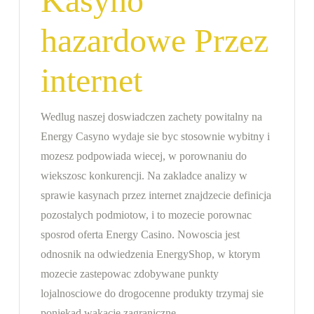
Kasyno
hazardowe Przez
internet
Wedlug naszej doswiadczen zachety powitalny na
Energy Casyno wydaje sie byc stosownie wybitny i
mozesz podpowiada wiecej, w porownaniu do
wiekszosc konkurencji. Na zakladce analizy w
sprawie kasynach przez internet znajdzecie definicja
pozostalych podmiotow, i to mozecie porownac
sposrod oferta Energy Casino. Nowoscia jest
odnosnik na odwiedzenia EnergyShop, w ktorym
mozecie zastepowac zdobywane punkty
lojalnosciowe do drogocenne produkty trzymaj sie
poniekad wakacje zagraniczne.