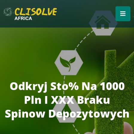
Odkryj Sto% Na 1000
Pln I XXX Braku
Spinow Depozytowych