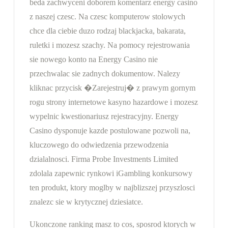
beda zachwyceni doborem komentarz energy casino
z naszej czesc. Na czesc komputerow stolowych
chce dla ciebie duzo rodzaj blackjacka, bakarata,
ruletki i mozesz szachy. Na pomocy rejestrowania
sie nowego konto na Energy Casino nie
przechwalac sie zadnych dokumentow. Nalezy
kliknac przycisk �Zarejestruj� z prawym gornym
rogu strony internetowe kasyno hazardowe i mozesz
wypelnic kwestionariusz rejestracyjny. Energy
Casino dysponuje kazde postulowane pozwoli na,
kluczowego do odwiedzenia przewodzenia
dzialalnosci. Firma Probe Investments Limited
zdolala zapewnic rynkowi iGambling konkursowy
ten produkt, ktory moglby w najblizszej przyszlosci
znalezc sie w krytycznej dziesiatce.
Ukonczone ranking masz to cos, sposrod ktorych w