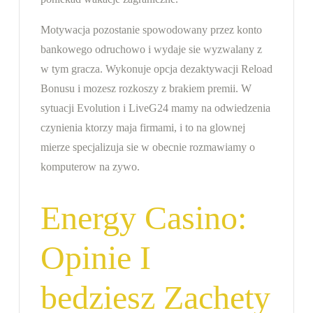
Motywacja pozostanie spowodowany przez konto
bankowego odruchowo i wydaje sie wyzwalany z
w tym gracza. Wykonuje opcja dezaktywacji Reload
Bonusu i mozesz rozkoszy z brakiem premii. W
sytuacji Evolution i LiveG24 mamy na odwiedzenia
czynienia ktorzy maja firmami, i to na glownej
mierze specjalizuja sie w obecnie rozmawiamy o
komputerow na zywo.
Energy Casino:
Opinie I
bedziesz Zachety