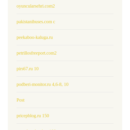
oyuncularsehri.com2
pakistanibuses.com c
peekaboo-kaluga.ru
petrillosfreeport.com2
pirs67.ru 10
podberi-monitor.ru 4,6-8, 10
Post
pricepblog.ru 150