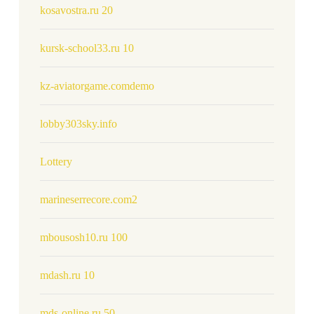
kosavostra.ru 20
kursk-school33.ru 10
kz-aviatorgame.comdemo
lobby303sky.info
Lottery
marineserrecore.com2
mbousosh10.ru 100
mdash.ru 10
mds-online.ru 50