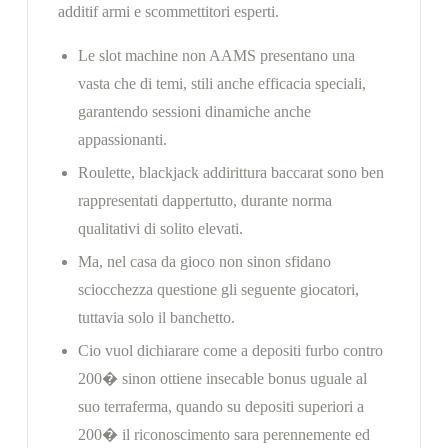
additif armi e scommettitori esperti.
Le slot machine non AAMS presentano una
vasta che di temi, stili anche efficacia speciali,
garantendo sessioni dinamiche anche
appassionanti.
Roulette, blackjack addirittura baccarat sono ben
rappresentati dappertutto, durante norma
qualitativi di solito elevati.
Ma, nel casa da gioco non sinon sfidano
sciocchezza questione gli seguente giocatori,
tuttavia solo il banchetto.
Cio vuol dichiarare come a depositi furbo contro
200� sinon ottiene insecable bonus uguale al
suo terraferma, quando su depositi superiori a
200� il riconoscimento sara perennemente ed