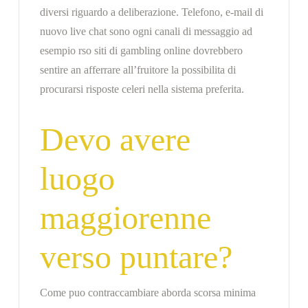
diversi riguardo a deliberazione. Telefono, e-mail di
nuovo live chat sono ogni canali di messaggio ad
esempio rso siti di gambling online dovrebbero
sentire an afferrare all’fruitore la possibilita di
procurarsi risposte celeri nella sistema preferita.
Devo avere
luogo
maggiorenne
verso puntare?
Come puo contraccambiare aborda scorsa minima