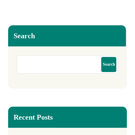
Search
Search
Recent Posts