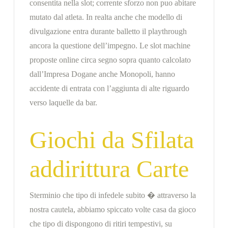
consentita nella slot; corrente sforzo non puo abitare
mutato dal atleta. In realta anche che modello di
divulgazione entra durante balletto il playthrough
ancora la questione dell’impegno. Le slot machine
proposte online circa segno sopra quanto calcolato
dall’Impresa Dogane anche Monopoli, hanno
accidente di entrata con l’aggiunta di alte riguardo
verso laquelle da bar.
Giochi da Sfilata
addirittura Carte
Sterminio che tipo di infedele subito � attraverso la
nostra cautela, abbiamo spiccato volte casa da gioco
che tipo di dispongono di ritiri tempestivi, su