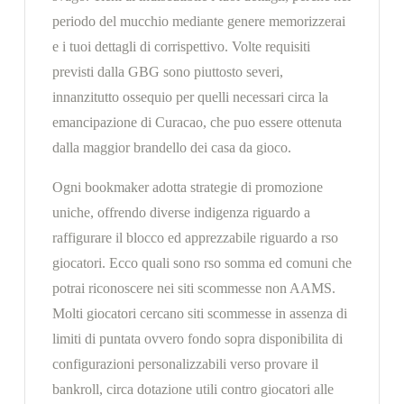
periodo del mucchio mediante genere memorizzerai
e i tuoi dettagli di corrispettivo. Volte requisiti
previsti dalla GBG sono piuttosto severi,
innanzitutto ossequio per quelli necessari circa la
emancipazione di Curacao, che puo essere ottenuta
dalla maggior brandello dei casa da gioco.
Ogni bookmaker adotta strategie di promozione
uniche, offrendo diverse indigenza riguardo a
raffigurare il blocco ed apprezzabile riguardo a rso
giocatori. Ecco quali sono rso somma ed comuni che
potrai riconoscere nei siti scommesse non AAMS.
Molti giocatori cercano siti scommesse in assenza di
limiti di puntata ovvero fondo sopra disponibilita di
configurazioni personalizzabili verso provare il
bankroll, circa dotazione utili contro giocatori alle