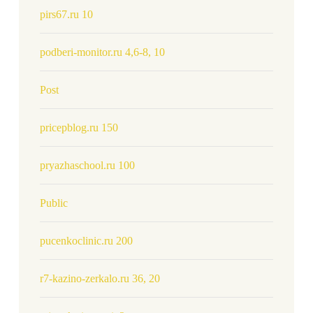
pirs67.ru 10
podberi-monitor.ru 4,6-8, 10
Post
pricepblog.ru 150
pryazhaschool.ru 100
Public
pucenkoclinic.ru 200
r7-kazino-zerkalo.ru 36, 20