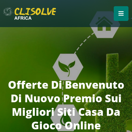
Offerte Di Benvenuto
Di Nuovo Premio Sui
Migliori Siti Casa Da
Gioco Online