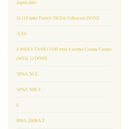
2sport.info
3) 110 links French TikTok Followers DONE
3) EU
4 WEKS TASK) 1100 over 4 weeks Croatia Casino
(WEK 1) DONE
50%A 50 Z
50%A 50B Z
6
800A 200BA Z