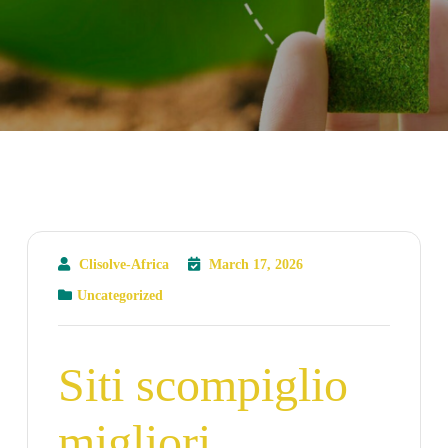
Clisolve-Africa
March 17, 2026
Uncategorized
Siti scompiglio
migliori