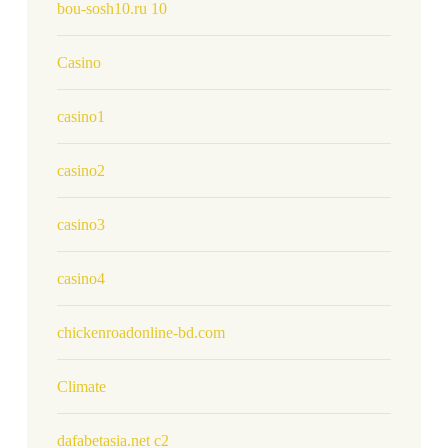
bou-sosh10.ru 10
Casino
casino1
casino2
casino3
casino4
chickenroadonline-bd.com
Climate
dafabetasia.net c2