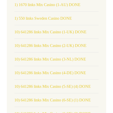
1) 1670 links Mix Casino (1-AU) DONE
1) 550 links Sweden Casino DONE
10) 641286 links Mix Casino (1-UK) DONE
10) 641286 links Mix Casino (2-UK) DONE
10) 641286 links Mix Casino (3-NL) DONE
10) 641286 links Mix Casino (4-DE) DONE
10) 641286 links Mix Casino (5-SE) (4) DONE
10) 641286 links Mix Casino (6-SE) (1) DONE