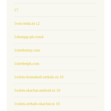
17
1win-india.in c2
1xbetapp-ph.com4
1xbetbetmy.com
1xbetbetph.com
1xslots-bonuskod-zerkalo.ru 10
1xslots-skachat-android.ru 10
1xslots-zerkalo-skachat.ru 10