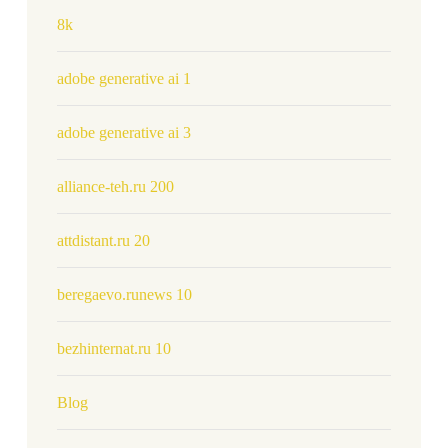
8k
adobe generative ai 1
adobe generative ai 3
alliance-teh.ru 200
attdistant.ru 20
beregaevo.runews 10
bezhinternat.ru 10
Blog