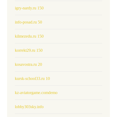
igry-nardy.ru 150
info-posad.ru 50
kilmezedu.ru 150
korrekt29.ru 150
kosavostra.ru 20
kursk-school33.ru 10
kz-aviatorgame.comdemo
lobby303sky.info