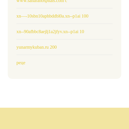
www.saharahospitals.com c
xn—-10sbn10aphbddbl0a.xn--p1ai 100
xn--90afbbc8aejlj1a2jfyv.xn--p1ai 10
yunarmykuban.ru 200
реце