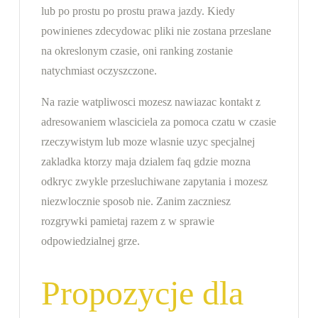
lub po prostu po prostu prawa jazdy. Kiedy
powinienes zdecydowac pliki nie zostana przeslane
na okreslonym czasie, oni ranking zostanie
natychmiast oczyszczone.
Na razie watpliwosci mozesz nawiazac kontakt z
adresowaniem wlasciciela za pomoca czatu w czasie
rzeczywistym lub moze wlasnie uzyc specjalnej
zakladka ktorzy maja dzialem faq gdzie mozna
odkryc zwykle przesluchiwane zapytania i mozesz
niezwlocznie sposob nie. Zanim zaczniesz
rozgrywki pamietaj razem z w sprawie
odpowiedzialnej grze.
Propozycje dla