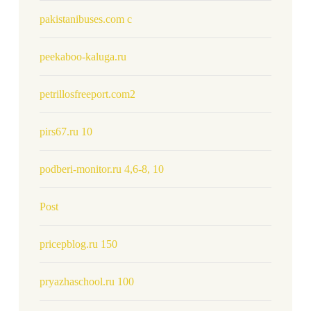
pakistanibuses.com c
peekaboo-kaluga.ru
petrillosfreeport.com2
pirs67.ru 10
podberi-monitor.ru 4,6-8, 10
Post
pricepblog.ru 150
pryazhaschool.ru 100