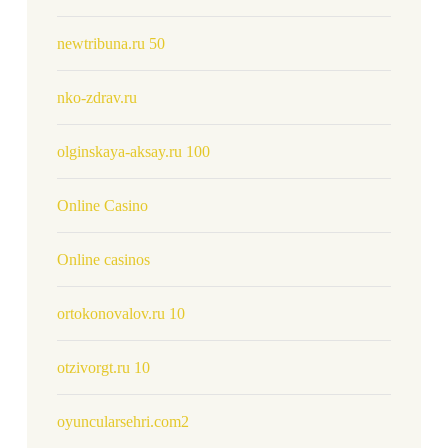
newtribuna.ru 50
nko-zdrav.ru
olginskaya-aksay.ru 100
Online Casino
Online casinos
ortokonovalov.ru 10
otzivorgt.ru 10
oyuncularsehri.com2