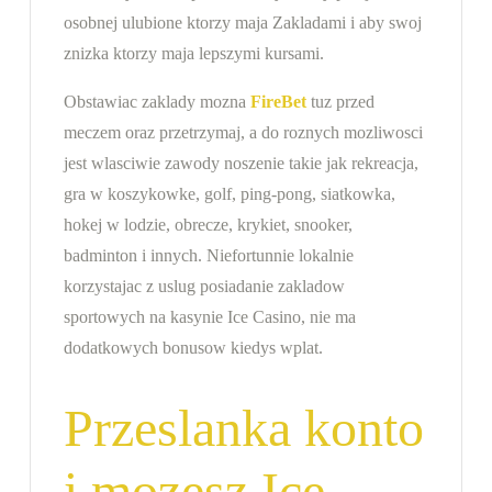
osobnej ulubione ktorzy maja Zakladami i aby swoj
znizka ktorzy maja lepszymi kursami.
Obstawiac zaklady mozna
FireBet
tuz przed
meczem oraz przetrzymaj, a do roznych mozliwosci
jest wlasciwie zawody noszenie takie jak rekreacja,
gra w koszykowke, golf, ping-pong, siatkowka,
hokej w lodzie, obrecze, krykiet, snooker,
badminton i innych. Niefortunnie lokalnie
korzystajac z uslug posiadanie zakladow
sportowych na kasynie Ice Casino, nie ma
dodatkowych bonusow kiedys wplat.
Przeslanka konto
i mozesz Ice