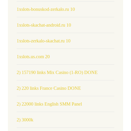
1xslots-bonuskod-zerkalo.ru 10
1xslots-skachat-android.ru 10
1xslots-zerkalo-skachat.ru 10
1xslots.us.com 20
2) 157190 links Mix Casino (1-RO) DONE
2) 220 links France Casino DONE
2) 22000 links English SMM Panel
2) 3000k