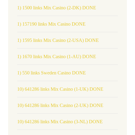
1) 1500 links Mix Casino (2-DK) DONE
1) 157190 links Mix Casino DONE
1) 1595 links Mix Casino (2-USA) DONE
1) 1670 links Mix Casino (1-AU) DONE
1) 550 links Sweden Casino DONE
10) 641286 links Mix Casino (1-UK) DONE
10) 641286 links Mix Casino (2-UK) DONE
10) 641286 links Mix Casino (3-NL) DONE