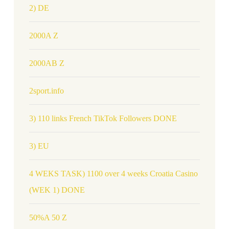
2) DE
2000A Z
2000AB Z
2sport.info
3) 110 links French TikTok Followers DONE
3) EU
4 WEKS TASK) 1100 over 4 weeks Croatia Casino
(WEK 1) DONE
50%A 50 Z