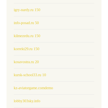
igry-nardy.ru 150
info-posad.ru 50
kilmezedu.ru 150
korrekt29.ru 150
kosavostra.ru 20
kursk-school33.ru 10
kz-aviatorgame.comdemo
lobby303sky.info