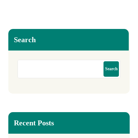
Search
Search
Recent Posts