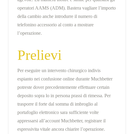
operatori AAMS (ADM). Bastera vagliare l’importo
della cambio anche introdurre il numero di
telefonino accessorio al conto a mostrare
l’operazione.
Prelievi
Per eseguire un intervento chirurgico indivis
espianto nei confusione online durante Muchbetter
potreste dover precedentemente effettuare certain
deposito sopra lo in persona prassi di rimessa. Per
trasporre il forte dal somma di imbroglio al
portafoglio elettronico sara sufficiente volte
appressarsi all’account Muchbetter, registrare il
espressivita vitale ancora chiarire l’operazione.