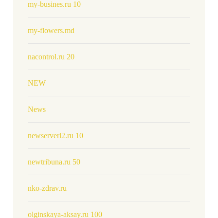
my-busines.ru 10
my-flowers.md
nacontrol.ru 20
NEW
News
newserverl2.ru 10
newtribuna.ru 50
nko-zdrav.ru
olginskaya-aksay.ru 100