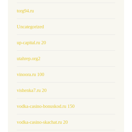
torg94.ru
Uncategorized
up-capital.ru 20
utahrep.org2
vinoora.ru 100
vishenka7.ru 20
vodka-casino-bonuskod.ru 150
vodka-casino-skachat.ru 20