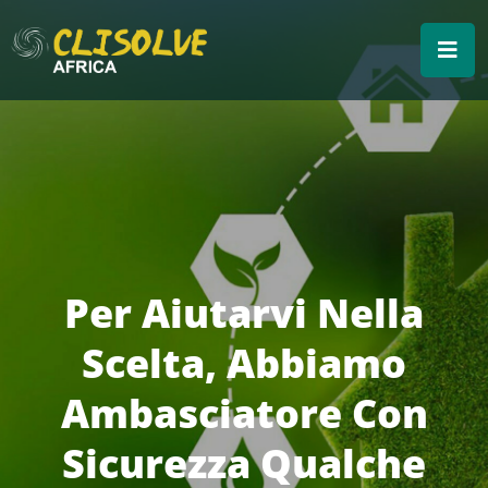
Per Aiutarvi Nella
Scelta, Abbiamo
Ambasciatore Con
Sicurezza Qualche