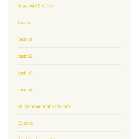
bou-sosh10.ru 10
Casino
casino1
casino2
casino3
casino4
chickenroadonline-bd.com
Climate