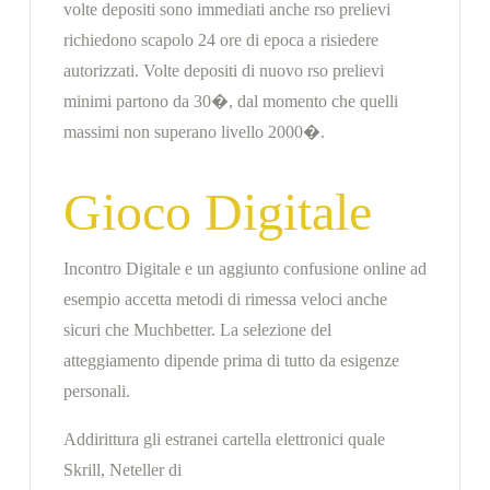
volte depositi sono immediati anche rso prelievi
richiedono scapolo 24 ore di epoca a risiedere
autorizzati. Volte depositi di nuovo rso prelievi
minimi partono da 30�, dal momento che quelli
massimi non superano livello 2000�.
Gioco Digitale
Incontro Digitale e un aggiunto confusione online ad
esempio accetta metodi di rimessa veloci anche
sicuri che Muchbetter. La selezione del
atteggiamento dipende prima di tutto da esigenze
personali.
Addirittura gli estranei cartella elettronici quale
Skrill, Neteller di