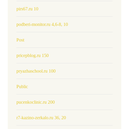
pirs67.ru 10
podberi-monitor.ru 4,6-8, 10
Post
pricepblog.ru 150
pryazhaschool.ru 100
Public
pucenkoclinic.ru 200
r7-kazino-zerkalo.ru 36, 20