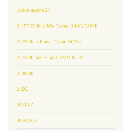
1xslots.us.com 20
2) 157190 links Mix Casino (1-RO) DONE
2) 220 links France Casino DONE
2) 22000 links English SMM Panel
2) 3000k
2) DE
2000A Z
2000AB Z