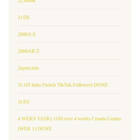
2) 3000k
2) DE
2000A Z
2000AB Z
2sport.info
3) 110 links French TikTok Followers DONE
3) EU
4 WEKS TASK) 1100 over 4 weeks Croatia Casino
(WEK 1) DONE