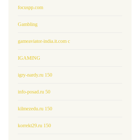
focuspp.com
Gambling
gameaviator-india.it.com c
IGAMING
igry-nardy.ru 150
info-posad.ru 50
kilmezedu.ru 150
korrekt29.ru 150