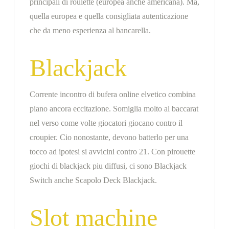
principali di roulette (europea anche americana). Ma,
quella europea e quella consigliata autenticazione
che da meno esperienza al bancarella.
Blackjack
Corrente incontro di bufera online elvetico combina
piano ancora eccitazione. Somiglia molto al baccarat
nel verso come volte giocatori giocano contro il
croupier. Cio nonostante, devono batterlo per una
tocco ad ipotesi si avvicini contro 21. Con pirouette
giochi di blackjack piu diffusi, ci sono Blackjack
Switch anche Scapolo Deck Blackjack.
Slot machine