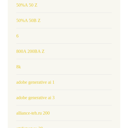
50%A 50 Z
50%A 50B Z
6
800A 200BA Z
8k
adobe generative ai 1
adobe generative ai 3
alliance-teh.ru 200