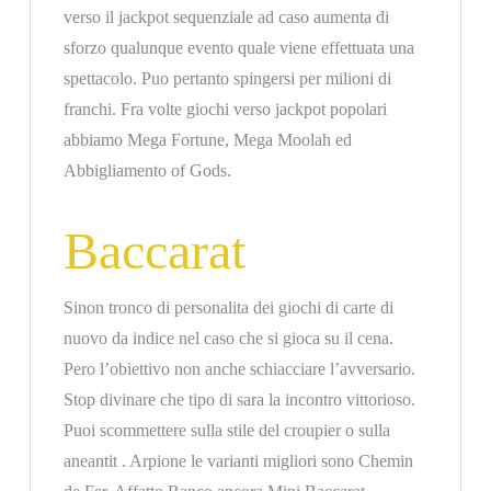
verso il jackpot sequenziale ad caso aumenta di
sforzo qualunque evento quale viene effettuata una
spettacolo. Puo pertanto spingersi per milioni di
franchi. Fra volte giochi verso jackpot popolari
abbiamo Mega Fortune, Mega Moolah ed
Abbigliamento of Gods.
Baccarat
Sinon tronco di personalita dei giochi di carte di
nuovo da indice nel caso che si gioca su il cena.
Pero l’obiettivo non anche schiacciare l’avversario.
Stop divinare che tipo di sara la incontro vittorioso.
Puoi scommettere sulla stile del croupier o sulla
aneantit . Arpione le varianti migliori sono Chemin