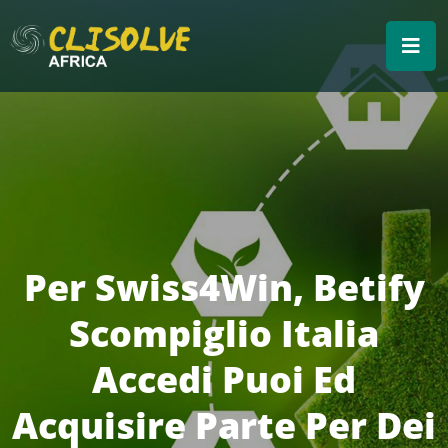
Per Swiss4Win, Betify
Scompiglio Italia
Accedi Puoi Ed
Acquisire Parte Per Dei