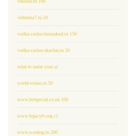
vinoora.ru 100
vishenka7.ru 20
vodka-casino-bonuskod.ru 150
vodka-casino-skachat.ru 20
what to name your ai
world-vision.ru 50
www.betspecial.co.uk 100
www.legacylv.org c1
www.o-rating.ru 200