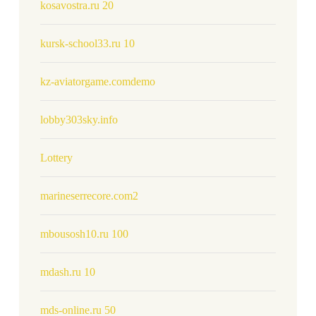
kosavostra.ru 20
kursk-school33.ru 10
kz-aviatorgame.comdemo
lobby303sky.info
Lottery
marineserrecore.com2
mbousosh10.ru 100
mdash.ru 10
mds-online.ru 50