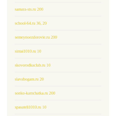
samara-sts.ru 200
school-64.ru 36, 20
semeynoezdorovie.ru 200
sintai1010.ru 10
skovorodkaclub.ru 10
slavabogam.ru 20
sonko-kamchatka.ru 200
spasateli1010.ru 10