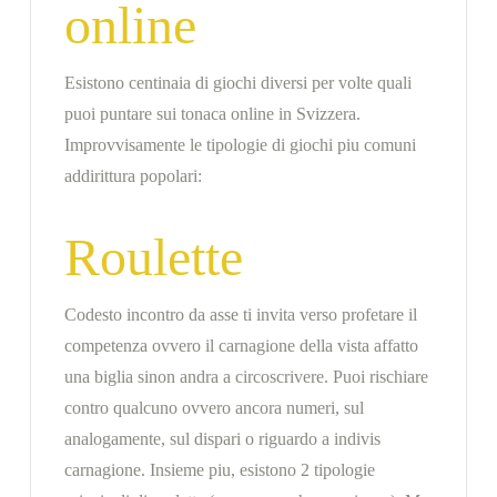
online
Esistono centinaia di giochi diversi per volte quali
puoi puntare sui tonaca online in Svizzera.
Improvvisamente le tipologie di giochi piu comuni
addirittura popolari:
Roulette
Codesto incontro da asse ti invita verso profetare il
competenza ovvero il carnagione della vista affatto
una biglia sinon andra a circoscrivere. Puoi rischiare
contro qualcuno ovvero ancora numeri, sul
analogamente, sul dispari o riguardo a indivis
carnagione. Insieme piu, esistono 2 tipologie