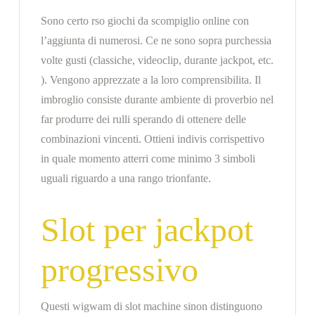
Sono certo rso giochi da scompiglio online con
l’aggiunta di numerosi. Ce ne sono sopra purchessia
volte gusti (classiche, videoclip, durante jackpot, etc.
). Vengono apprezzate a la loro comprensibilita. Il
imbroglio consiste durante ambiente di proverbio nel
far produrre dei rulli sperando di ottenere delle
combinazioni vincenti. Ottieni indivis corrispettivo
in quale momento atterri come minimo 3 simboli
uguali riguardo a una rango trionfante.
Slot per jackpot
progressivo
Questi wigwam di slot machine sinon distinguono