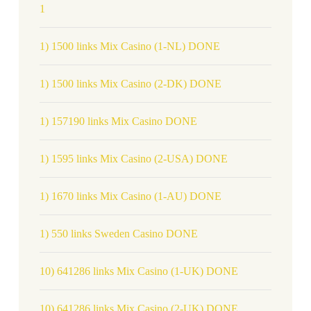
1
1) 1500 links Mix Casino (1-NL) DONE
1) 1500 links Mix Casino (2-DK) DONE
1) 157190 links Mix Casino DONE
1) 1595 links Mix Casino (2-USA) DONE
1) 1670 links Mix Casino (1-AU) DONE
1) 550 links Sweden Casino DONE
10) 641286 links Mix Casino (1-UK) DONE
10) 641286 links Mix Casino (2-UK) DONE