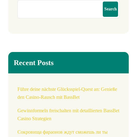
Search
Recent Posts
Führe deine nächste Glücksspiel-Quest an: Genieße
den Casino-Rausch mit BassBet
Gewinnformeln freischalten mit detaillierten BassBet
Casino Strategien
Сокровища фараонов ждут сможешь ли ты