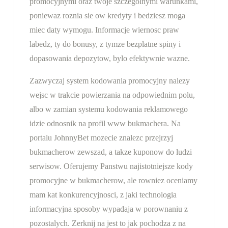
promocyjnymi oraz twoje szczegolnymi warunkami,
poniewaz roznia sie ow kredyty i bedziesz moga
miec daty wymogu. Informacje wiernosc praw
labedz, ty do bonusy, z tymze bezplatne spiny i
dopasowania depozytow, bylo efektywnie wazne.
Zazwyczaj system kodowania promocyjny nalezy
wejsc w trakcie powierzania na odpowiednim polu,
albo w zamian systemu kodowania reklamowego
idzie odnosnik na profil www bukmachera. Na
portalu JohnnyBet mozecie znalezc przejrzyj
bukmacherow zewszad, a takze kuponow do ludzi
serwisow. Oferujemy Panstwu najistotniejsze kody
promocyjne w bukmacherow, ale rowniez oceniamy
mam kat konkurencyjnosci, z jaki technologia
informacyjna sposoby wypadaja w porownaniu z
pozostalych. Zerknij na jest to jak pochodza z na