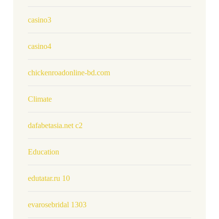
casino3
casino4
chickenroadonline-bd.com
Climate
dafabetasia.net c2
Education
edutatar.ru 10
evarosebridal 1303