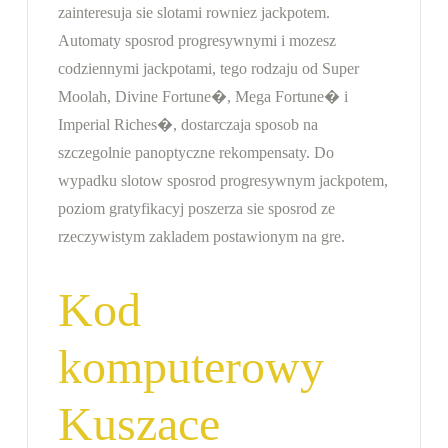
zainteresuja sie slotami rowniez jackpotem.
Automaty sposrod progresywnymi i mozesz
codziennymi jackpotami, tego rodzaju od Super
Moolah, Divine Fortune�, Mega Fortune� i
Imperial Riches�, dostarczaja sposob na
szczegolnie panoptyczne rekompensaty. Do
wypadku slotow sposrod progresywnym jackpotem,
poziom gratyfikacyj poszerza sie sposrod ze
rzeczywistym zakladem postawionym na gre.
Kod
komputerowy
Kuszace