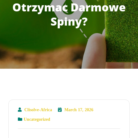
Otrzymac Darmowe
Spiny?
Clisolve-Africa
March 17, 2026
Uncategorized