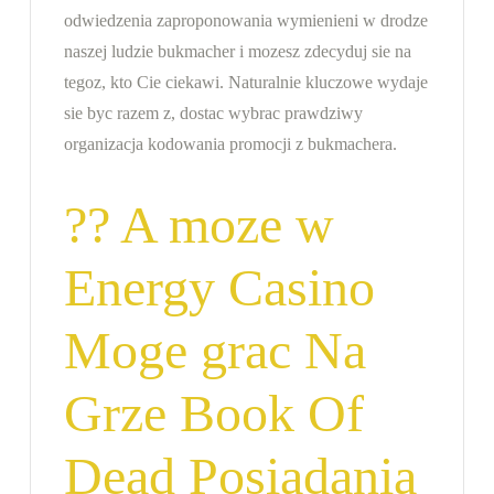
odwiedzenia zaproponowania wymienieni w drodze
naszej ludzie bukmacher i mozesz zdecyduj sie na
tegoz, kto Cie ciekawi. Naturalnie kluczowe wydaje
sie byc razem z, dostac wybrac prawdziwy
organizacja kodowania promocji z bukmachera.
?? A moze w
Energy Casino
Moge grac Na
Grze Book Of
Dead Posiadania