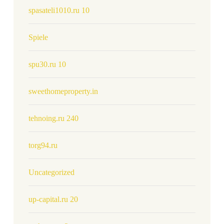
spasateli1010.ru 10
Spiele
spu30.ru 10
sweethomeproperty.in
tehnoing.ru 240
torg94.ru
Uncategorized
up-capital.ru 20