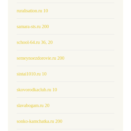
ruralisation.ru 10
samara-sts.ru 200
school-64.ru 36, 20
semeynoezdorovie.ru 200
sintai1010.ru 10
skovorodkaclub.ru 10
slavabogam.ru 20
sonko-kamchatka.ru 200