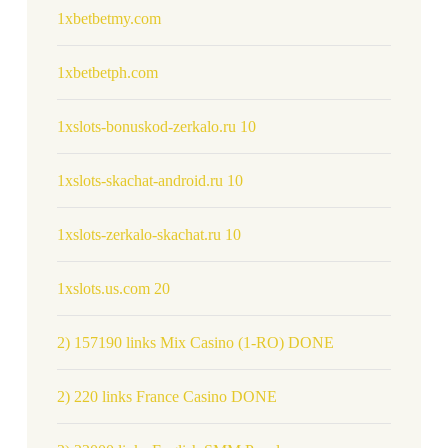
1xbetbetmy.com
1xbetbetph.com
1xslots-bonuskod-zerkalo.ru 10
1xslots-skachat-android.ru 10
1xslots-zerkalo-skachat.ru 10
1xslots.us.com 20
2) 157190 links Mix Casino (1-RO) DONE
2) 220 links France Casino DONE