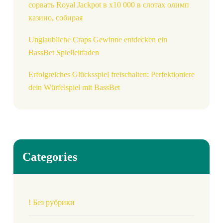
сорвать Royal Jackpot в x10 000 в слотах олимп
казино, собирая
Unglaubliche Craps Gewinne entdecken ein
BassBet Spielleitfaden
Erfolgreiches Glücksspiel freischalten: Perfektioniere
dein Würfelspiel mit BassBet
Categories
! Без рубрики