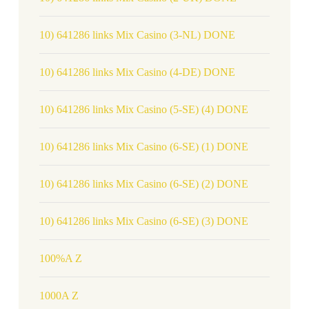
10) 641286 links Mix Casino (3-NL) DONE
10) 641286 links Mix Casino (4-DE) DONE
10) 641286 links Mix Casino (5-SE) (4) DONE
10) 641286 links Mix Casino (6-SE) (1) DONE
10) 641286 links Mix Casino (6-SE) (2) DONE
10) 641286 links Mix Casino (6-SE) (3) DONE
100%A Z
1000A Z