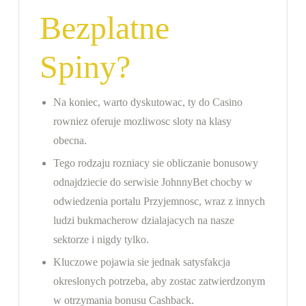
Bezplatne
Spiny?
Na koniec, warto dyskutowac, ty do Casino
rowniez oferuje mozliwosc sloty na klasy
obecna.
Tego rodzaju rozniacy sie obliczanie bonusowy
odnajdziecie do serwisie JohnnyBet chocby w
odwiedzenia portalu Przyjemnosc, wraz z innych
ludzi bukmacherow dzialajacych na nasze
sektorze i nigdy tylko.
Kluczowe pojawia sie jednak satysfakcja
okreslonych potrzeba, aby zostac zatwierdzonym
w otrzymania bonusu Cashback.