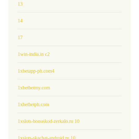
13
14
17
1win-india.in c2
1xbetapp-ph.com4
1xbetbetmy.com
1xbetbetph.com
1xslots-bonuskod-zerkalo.ru 10
1xslots-skachat-android.ru 10