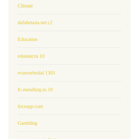
Climate
dafabetasia.net c2
Education
edutatar.ru 10
evarosebridal 1303
fc-metallurg.ru 10
focuspp.com
Gambling