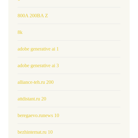
800A 200BA Z
8k
adobe generative ai 1
adobe generative ai 3
alliance-teh.ru 200
attdistant.ru 20
beregaevo.runews 10
bezhinternat.ru 10