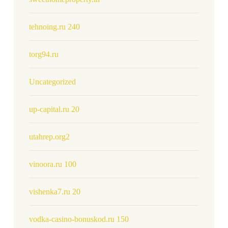
tehnoing.ru 240
torg94.ru
Uncategorized
up-capital.ru 20
utahrep.org2
vinoora.ru 100
vishenka7.ru 20
vodka-casino-bonuskod.ru 150