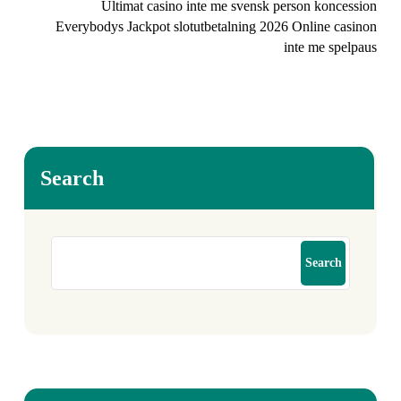
Ultimat casino inte me svensk person koncession
Everybodys Jackpot slotutbetalning 2026 Online casinon
inte me spelpaus
Search
Search