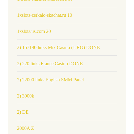
1xslots-zerkalo-skachat.ru 10
1xslots.us.com 20
2) 157190 links Mix Casino (1-RO) DONE
2) 220 links France Casino DONE
2) 22000 links English SMM Panel
2) 3000k
2) DE
2000A Z