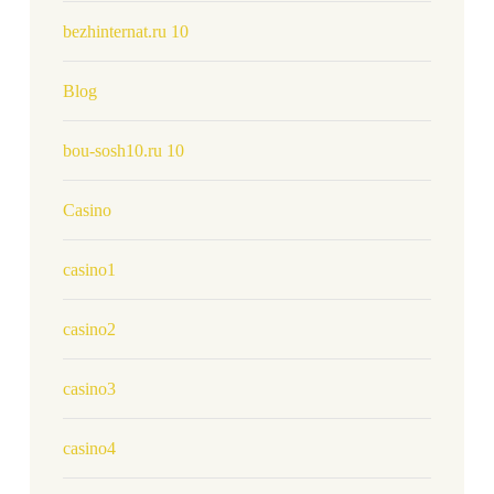
bezhinternat.ru 10
Blog
bou-sosh10.ru 10
Casino
casino1
casino2
casino3
casino4