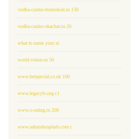
vodka-casino-bonuskod.ru 150
vodka-casino-skachat.ru 20
what to name your ai
world-vision.ru 50
www.betspecial.co.uk 100
www.legacylv.org c1
www.o-rating.ru 200
www.saharahospitals.com c