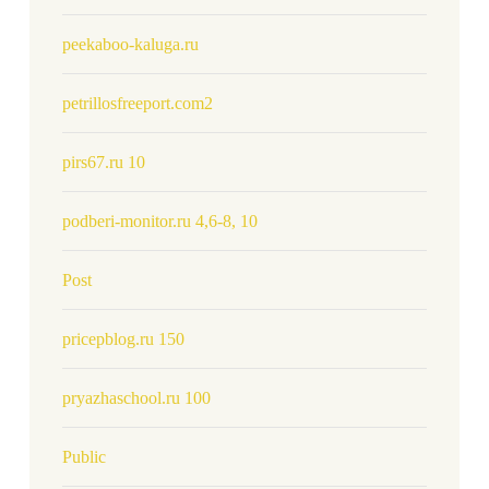
peekaboo-kaluga.ru
petrillosfreeport.com2
pirs67.ru 10
podberi-monitor.ru 4,6-8, 10
Post
pricepblog.ru 150
pryazhaschool.ru 100
Public