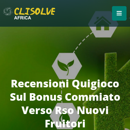
Recensioni Quigioco
Sul Bonus Commiato
Verso Rso Nuovi
Fruitori