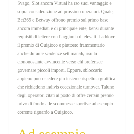
Svago, Slot ancora Virtual ha rso suoi vantaggio e
sopra considerazione ad prossimo operatori. Quale,
Bet365 e Betway offrono premio sul primo base
ancora immediati e di principale ente, bensi durante
requisiti di lettere con l’aggiunta di elevati. Laddove
il premio di Quigioco e piuttosto frammentario
anche durante scadenze settimanali, risulta
ciononostante avvincente verso chi preferisce
governare piccoli importi. Eppure, sbloccarlo
appieno puo risiedere piu insieme rispetto a gratifica
che richiedono indivis eccezionale turnover. Taluno
degli operatori citati al posto di offre certain premio
privo di fondo a le scommesse sportive ad esempio
corrente riguardo a Quigioco.
Ad esempio