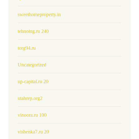
sweethomeproperty.in
tehnoing.ru 240
torg94.ru
Uncategorized
up-capital.ru 20
utahrep.org2
vinoora.ru 100
vishenka7.ru 20