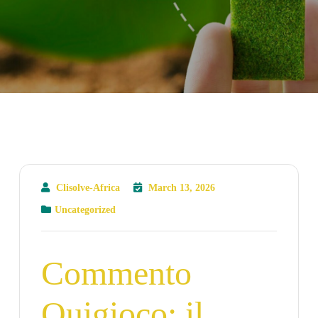
Clisolve-Africa
March 13, 2026
Uncategorized
Commento
Quigioco: il