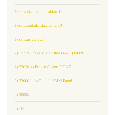
1xslots-skachat-android.ru 10
1xslots-zerkalo-skachat.ru 10
1xslots.us.com 20
2) 157190 links Mix Casino (1-RO) DONE
2) 220 links France Casino DONE
2) 22000 links English SMM Panel
2) 3000k
2) DE