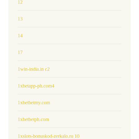
12
13
14
17
1win-india.in c2
1xbetapp-ph.com4
1xbetbetmy.com
1xbetbetph.com
1xslots-bonuskod-zerkalo.ru 10