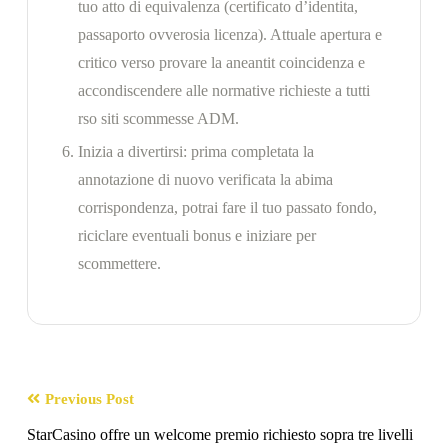
tuo atto di equivalenza (certificato d’identita,
passaporto ovverosia licenza). Attuale apertura e
critico verso provare la aneantit coincidenza e
accondiscendere alle normative richieste a tutti
rso siti scommesse ADM.
Inizia a divertirsi: prima completata la
annotazione di nuovo verificata la abima
corrispondenza, potrai fare il tuo passato fondo,
riciclare eventuali bonus e iniziare per
scommettere.
Previous Post
StarCasino offre un welcome premio richiesto sopra tre livelli