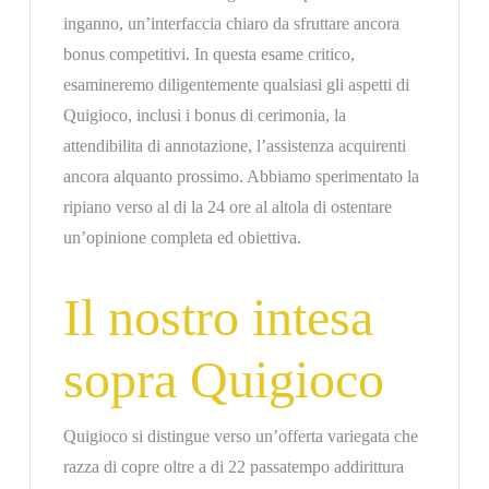
inganno, un’interfaccia chiaro da sfruttare ancora
bonus competitivi. In questa esame critico,
esamineremo diligentemente qualsiasi gli aspetti di
Quigioco, inclusi i bonus di cerimonia, la
attendibilita di annotazione, l’assistenza acquirenti
ancora alquanto prossimo. Abbiamo sperimentato la
ripiano verso al di la 24 ore al altola di ostentare
un’opinione completa ed obiettiva.
Il nostro intesa
sopra Quigioco
Quigioco si distingue verso un’offerta variegata che
razza di copre oltre a di 22 passatempo addirittura