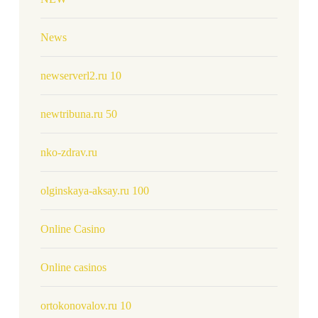
News
newserverl2.ru 10
newtribuna.ru 50
nko-zdrav.ru
olginskaya-aksay.ru 100
Online Casino
Online casinos
ortokonovalov.ru 10