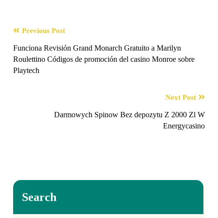
Previous Post
Funciona Revisión Grand Monarch Gratuito a Marilyn
Roulettino Códigos de promoción del casino Monroe sobre
Playtech
Next Post
Darmowych Spinow Bez depozytu Z 2000 Zl W
Energycasino
Search