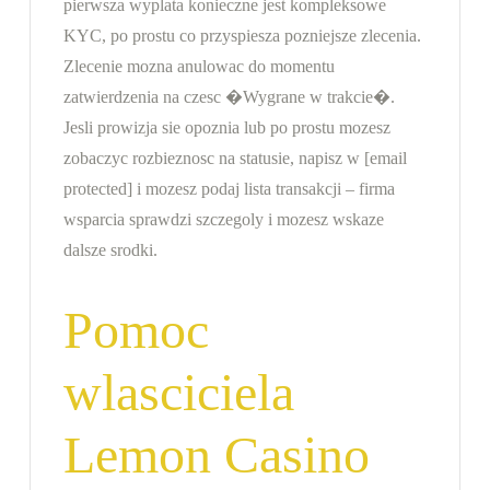
pierwsza wyplata konieczne jest kompleksowe
KYC, po prostu co przyspiesza pozniejsze zlecenia.
Zlecenie mozna anulowac do momentu
zatwierdzenia na czesc �Wygrane w trakcie�.
Jesli prowizja sie opoznia lub po prostu mozesz
zobaczyc rozbieznosc na statusie, napisz w [email
protected] i mozesz podaj lista transakcji – firma
wsparcia sprawdzi szczegoly i mozesz wskaze
dalsze srodki.
Pomoc
wlasciciela
Lemon Casino