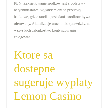
PLN. Zaksiegowanie srodkow jest z podstawy
natychmiastowe; wyjatkiem oni sa przelewy
bankowe, gdzie randka posiadania srodkow bywa
oferowany. Aktualizacje uruchomic sprawdzisz ze
wszystkich czlonkostwo kontynuowaniu
zalogowaniu.
Ktore sa
dostepne
sugeruje wyplaty
Lemon Casino