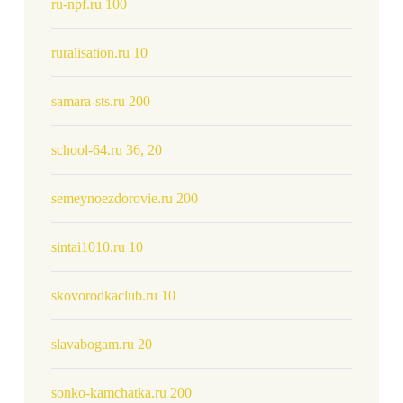
ru-npf.ru 100
ruralisation.ru 10
samara-sts.ru 200
school-64.ru 36, 20
semeynoezdorovie.ru 200
sintai1010.ru 10
skovorodkaclub.ru 10
slavabogam.ru 20
sonko-kamchatka.ru 200