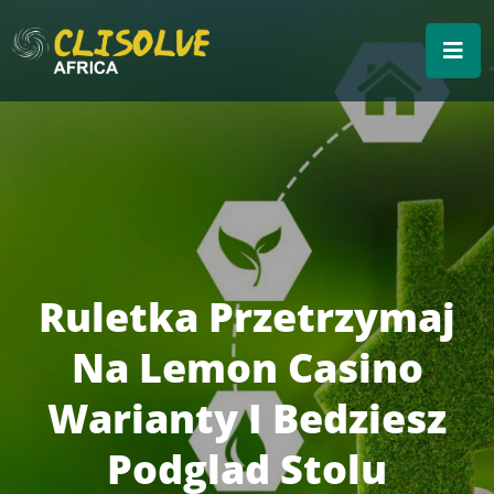
Ruletka Przetrzymaj
Na Lemon Casino
Warianty I Bedziesz
Podglad Stolu