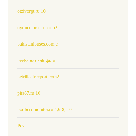
otzivorgt.ru 10
oyuncularsehri.com2
pakistanibuses.com c
peekaboo-kaluga.ru
petrillosfreeport.com2
pirs67.ru 10
podberi-monitor.ru 4,6-8, 10
Post