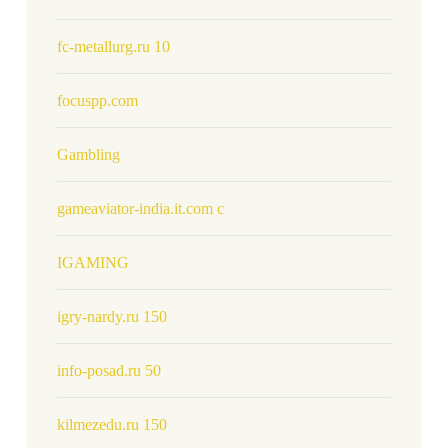
fc-metallurg.ru 10
focuspp.com
Gambling
gameaviator-india.it.com c
IGAMING
igry-nardy.ru 150
info-posad.ru 50
kilmezedu.ru 150