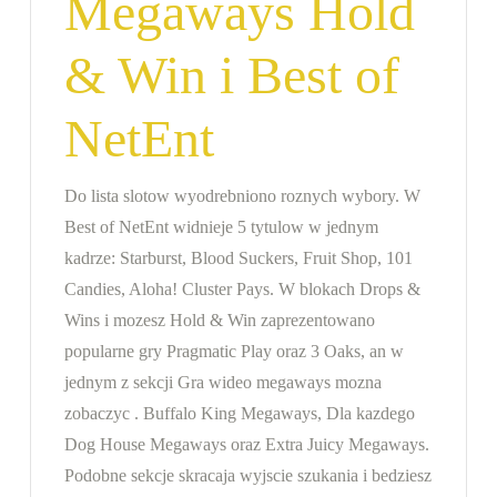
Megaways Hold
& Win i Best of
NetEnt
Do lista slotow wyodrebniono roznych wybory. W
Best of NetEnt widnieje 5 tytulow w jednym
kadrze: Starburst, Blood Suckers, Fruit Shop, 101
Candies, Aloha! Cluster Pays. W blokach Drops &
Wins i mozesz Hold & Win zaprezentowano
popularne gry Pragmatic Play oraz 3 Oaks, an w
jednym z sekcji Gra wideo megaways mozna
zobaczyc . Buffalo King Megaways, Dla kazdego
Dog House Megaways oraz Extra Juicy Megaways.
Podobne sekcje skracaja wyjscie szukania i bedziesz