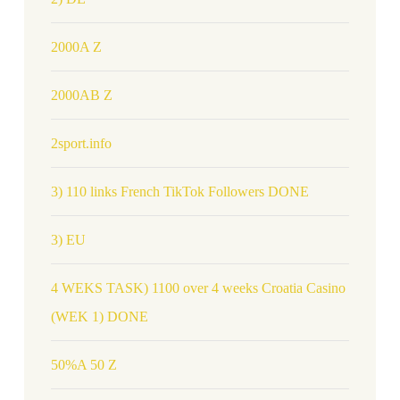
2000A Z
2000AB Z
2sport.info
3) 110 links French TikTok Followers DONE
3) EU
4 WEKS TASK) 1100 over 4 weeks Croatia Casino
(WEK 1) DONE
50%A 50 Z