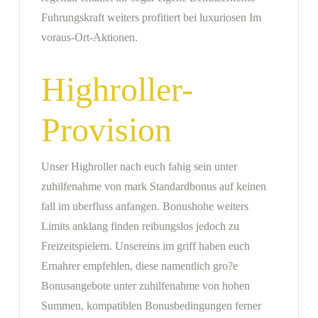
Fuhrungskraft weiters profitiert bei luxuriosen Im
voraus-Ort-Aktionen.
Highroller-
Provision
Unser Highroller nach euch fahig sein unter
zuhilfenahme von mark Standardbonus auf keinen
fall im uberfluss anfangen. Bonushohe weiters
Limits anklang finden reibungslos jedoch zu
Freizeitspielern. Unsereins im griff haben euch
Ernahrer empfehlen, diese namentlich gro?e
Bonusangebote unter zuhilfenahme von hohen
Summen, kompatiblen Bonusbedingungen ferner