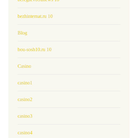
bezhinternat.ru 10
Blog
bou-sosh10.ru 10
Casino
casino1
casino2
casino3
casino4