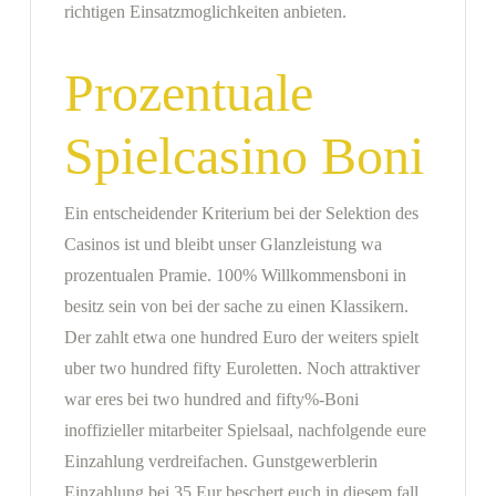
richtigen Einsatzmoglichkeiten anbieten.
Prozentuale
Spielcasino Boni
Ein entscheidender Kriterium bei der Selektion des
Casinos ist und bleibt unser Glanzleistung wa
prozentualen Pramie. 100% Willkommensboni in
besitz sein von bei der sache zu einen Klassikern.
Der zahlt etwa one hundred Euro der weiters spielt
uber two hundred fifty Euroletten. Noch attraktiver
war eres bei two hundred and fifty%-Boni
inoffizieller mitarbeiter Spielsaal, nachfolgende eure
Einzahlung verdreifachen. Gunstgewerblerin
Einzahlung bei 35 Eur beschert euch in diesem fall