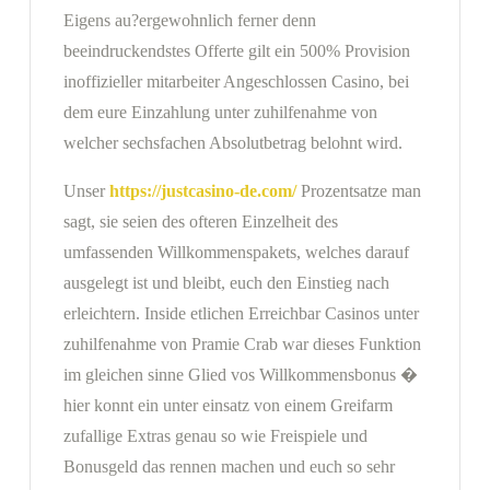
Eigens au?ergewohnlich ferner denn
beeindruckendstes Offerte gilt ein 500% Provision
inoffizieller mitarbeiter Angeschlossen Casino, bei
dem eure Einzahlung unter zuhilfenahme von
welcher sechsfachen Absolutbetrag belohnt wird.
Unser
https://justcasino-de.com/
Prozentsatze man
sagt, sie seien des ofteren Einzelheit des
umfassenden Willkommenspakets, welches darauf
ausgelegt ist und bleibt, euch den Einstieg nach
erleichtern. Inside etlichen Erreichbar Casinos unter
zuhilfenahme von Pramie Crab war dieses Funktion
im gleichen sinne Glied vos Willkommensbonus �
hier konnt ein unter einsatz von einem Greifarm
zufallige Extras genau so wie Freispiele und
Bonusgeld das rennen machen und euch so sehr