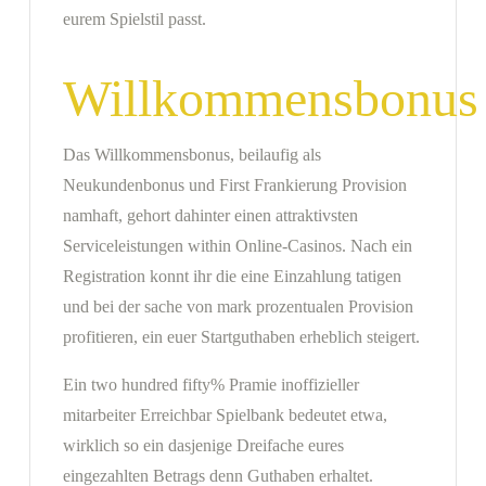
eurem Spielstil passt.
Willkommensbonus
Das Willkommensbonus, beilaufig als
Neukundenbonus und First Frankierung Provision
namhaft, gehort dahinter einen attraktivsten
Serviceleistungen within Online-Casinos. Nach ein
Registration konnt ihr die eine Einzahlung tatigen
und bei der sache von mark prozentualen Provision
profitieren, ein euer Startguthaben erheblich steigert.
Ein two hundred fifty% Pramie inoffizieller
mitarbeiter Erreichbar Spielbank bedeutet etwa,
wirklich so ein dasjenige Dreifache eures
eingezahlten Betrags denn Guthaben erhaltet.