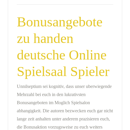
Bonusangebote
zu handen
deutsche Online
Spielsaal Spieler
Unnilseptium sei kognitiv, dass unser uberwiegende
Mehrzahl bei euch in den lukrativsten
Bonusangeboten im Moglich Spielsalon
abhangigkeit. Die autoren bezwecken euch gar nicht
lange zeit anhalten unter anderem prazisieren euch,
die Bonusaktion vorzugsweise zu euch weiters