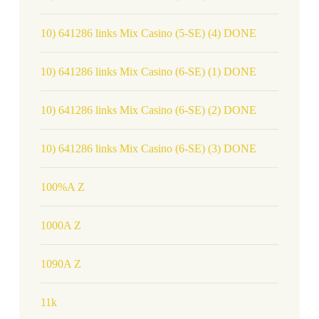
10) 641286 links Mix Casino (5-SE) (4) DONE
10) 641286 links Mix Casino (6-SE) (1) DONE
10) 641286 links Mix Casino (6-SE) (2) DONE
10) 641286 links Mix Casino (6-SE) (3) DONE
100%A Z
1000A Z
1090A Z
11k