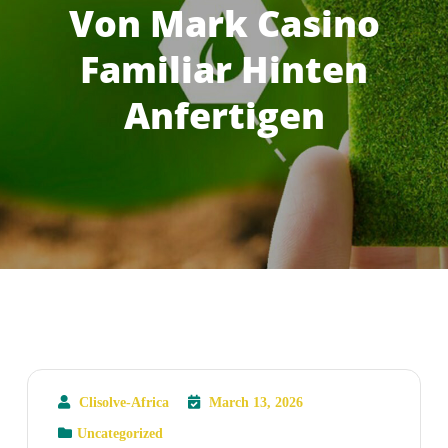
Von Mark Casino
Familiar Hinten
Anfertigen
Clisolve-Africa
March 13, 2026
Uncategorized