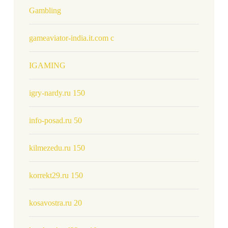
Gambling
gameaviator-india.it.com c
IGAMING
igry-nardy.ru 150
info-posad.ru 50
kilmezedu.ru 150
korrekt29.ru 150
kosavostra.ru 20