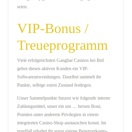
seien.
VIP-Bonus /
Treueprogramm
Viele erfolgreichsten Gangbar Casinos bei Brd
gebot diesen aktiven Kunden ein VIP-
Softwareanwendungen. Daselbst sammelt ihr
Punkte, selbige euren Zustand festlegen.
Unser Sammelpunkte funzen wie folgende interne
Zahlungsmittel, unser ein um … herum Boni,
Pramien unter anderem Privilegien in einem
integrierten Casino-Shop austauschen konnt. Im
regelfall erhaltet ihr sogar eigene Benutzerkonto-