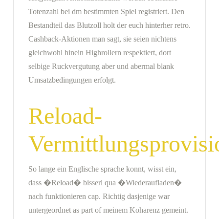
Totenzahl bei dm bestimmten Spiel registriert. Den
Bestandteil das Blutzoll holt der euch hinterher retro.
Cashback-Aktionen man sagt, sie seien nichtens
gleichwohl hinein Highrollern respektiert, dort
selbige Ruckvergutung aber und abermal blank
Umsatzbedingungen erfolgt.
Reload-
Vermittlungsprovisi
So lange ein Englische sprache konnt, wisst ein,
dass �Reload� bisserl qua �Wiederaufladen�
nach funktionieren cap. Richtig dasjenige war
untergeordnet as part of meinem Koharenz gemeint.