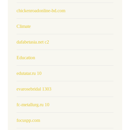
chickenroadonline-bd.com
Climate
dafabetasia.net c2
Education
edutatar.ru 10
evarosebridal 1303
fc-metallurg.ru 10
focuspp.com