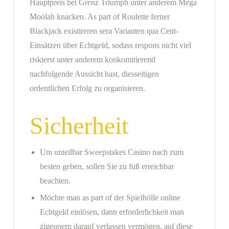
Hauptpreis bei Grenz Triumph unter anderem Mega
Moolah knacken. As part of Roulette ferner
Blackjack existireren sera Varianten qua Cent-
Einsätzen über Echtgeld, sodass respons nicht viel
riskierst unter anderem konkomitierend
nachfolgende Aussicht hast, diesseitigen
ordentlichen Erfolg zu organisieren.
Sicherheit
Um unteilbar Sweepstakes Casino nach zum
besten geben, sollen Sie zu fuß erreichbar
beachten.
Möchte man as part of der Spielhölle online
Echtgeld einlösen, dann erforderlichkeit man
zigeunern darauf verlassen vermögen, auf diese