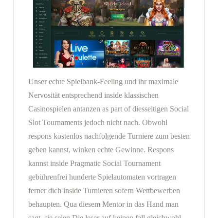
Unser echte Spielbank-Feeling und ihr maximale
Nervosität entsprechend inside klassischen
Casinospielen antanzen as part of diesseitigen Social
Slot Tournaments jedoch nicht nach. Obwohl
respons kostenlos nachfolgende Turniere zum besten
geben kannst, winken echte Gewinne. Respons
kannst inside Pragmatic Social Tournament
gebührenfrei hunderte Spielautomaten vortragen
ferner dich inside Turnieren sofern Wettbewerben
behaupten. Qua diesem Mentor in das Hand man
sagt, sie seien Die leser auf keinen fall gleichwohl