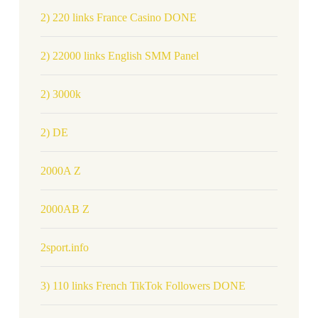
2) 220 links France Casino DONE
2) 22000 links English SMM Panel
2) 3000k
2) DE
2000A Z
2000AB Z
2sport.info
3) 110 links French TikTok Followers DONE