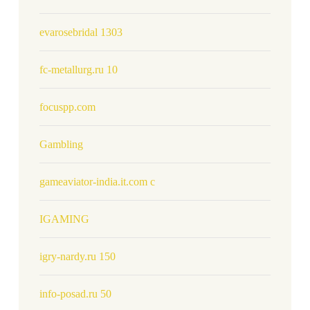
evarosebridal 1303
fc-metallurg.ru 10
focuspp.com
Gambling
gameaviator-india.it.com c
IGAMING
igry-nardy.ru 150
info-posad.ru 50