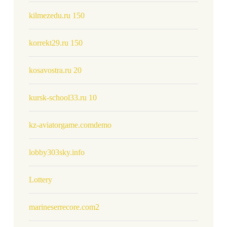
kilmezedu.ru 150
korrekt29.ru 150
kosavostra.ru 20
kursk-school33.ru 10
kz-aviatorgame.comdemo
lobby303sky.info
Lottery
marineserrecore.com2