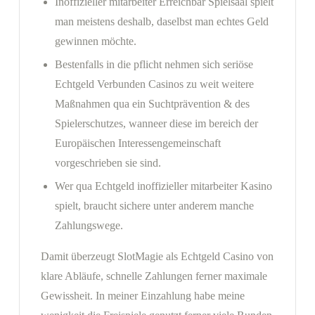
Inoffizieller mitarbeiter Erreichbar Spielsaal spielt
man meistens deshalb, daselbst man echtes Geld
gewinnen möchte.
Bestenfalls in die pflicht nehmen sich seriöse
Echtgeld Verbunden Casinos zu weit weitere
Maßnahmen qua ein Suchtprävention & des
Spielerschutzes, wanneer diese im bereich der
Europäischen Interessengemeinschaft
vorgeschrieben sie sind.
Wer qua Echtgeld inoffizieller mitarbeiter Kasino
spielt, braucht sichere unter anderem manche
Zahlungswege.
Damit überzeugt SlotMagie als Echtgeld Casino von
klare Abläufe, schnelle Zahlungen ferner maximale
Gewissheit. In meiner Einzahlung habe meine