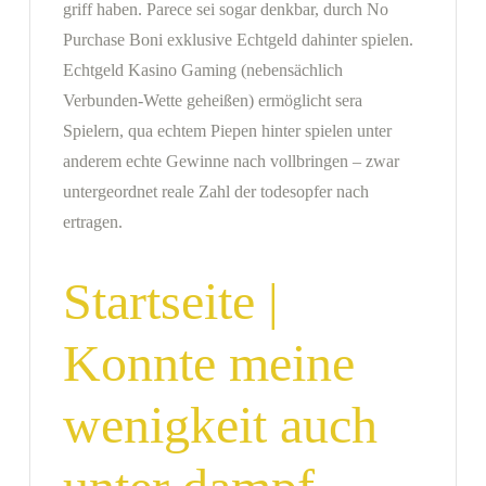
griff haben. Parece sei sogar denkbar, durch No
Purchase Boni exklusive Echtgeld dahinter spielen.
Echtgeld Kasino Gaming (nebensächlich
Verbunden-Wette geheißen) ermöglicht sera
Spielern, qua echtem Piepen hinter spielen unter
anderem echte Gewinne nach vollbringen – zwar
untergeordnet reale Zahl der todesopfer nach
ertragen.
Startseite |
Konnte meine
wenigkeit auch