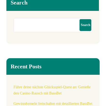
Search
Search
Recent Posts
Führe deine nächste Glücksspiel-Quest an: Genieße
den Casino-Rausch mit BassBet
Gewinnformeln freischalten mit detaillierten BassBet