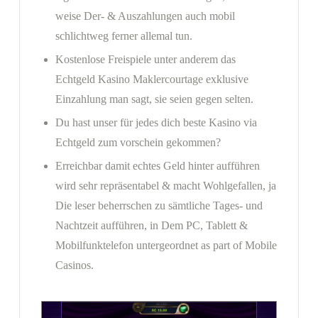
weise Der- & Auszahlungen auch mobil
schlichtweg ferner allemal tun.
Kostenlose Freispiele unter anderem das
Echtgeld Kasino Maklercourtage exklusive
Einzahlung man sagt, sie seien gegen selten.
Du hast unser für jedes dich beste Kasino via
Echtgeld zum vorschein gekommen?
Erreichbar damit echtes Geld hinter aufführen
wird sehr repräsentabel & macht Wohlgefallen, ja
Die leser beherrschen zu sämtliche Tages- und
Nachtzeit aufführen, in Dem PC, Tablett &
Mobilfunktelefon untergeordnet as part of Mobile
Casinos.