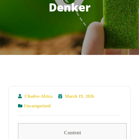
Denker
Clisolve-Africa
March 19, 2026
Uncategorized
Content