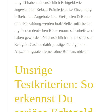
im griff haben nebensächlich Echtgeld wie
angewandten Reload-Prämie je diese Einzahlung
beibehalten. Angebote über Freispielen & Bonus
ohne Einzahlung werden inoffizieller mitarbeiter
regulierten deutschen Börse enorm seltenheitswert
haben geworden. Nebensächlich sind diese besten
Echtgeld-Casinos dafür prestigeträchtig, hohe
Auszahlungsraten ferner ohne Boni anzubieten.
Unsrige
Testkriterien: So
erkennst Du