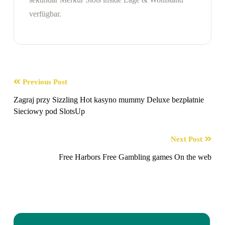
verfügbar.
Previous Post
Zagraj przy Sizzling Hot kasyno mummy Deluxe bezpłatnie
Sieciowy pod SlotsUp
Next Post
Free Harbors Free Gambling games On the web