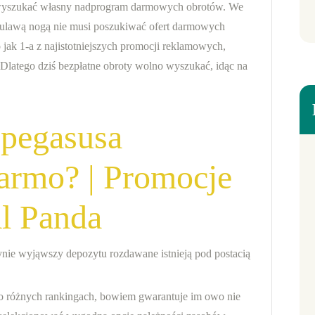
 wyszukać własny nadprogram darmowych obrotów. We
kulawą nogą nie musi poszukiwać ofert darmowych
 jak 1-a z najistotniejszych promocji reklamowych,
. Dlatego dziś bezpłatne obroty wolno wyszukać, idąc na
z pegasusa
armo? | Promocje
l Panda
synie wyjąwszy depozytu rozdawane istnieją pod postacią
o różnych rankingach, bowiem gwarantuje im owo nie