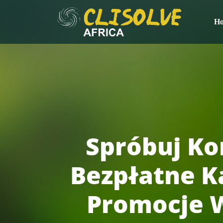
H
Spróbuj Ko
Bezpłatne K
Promocje W