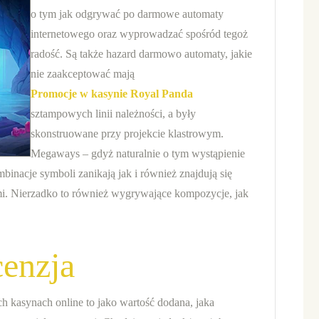
o tym jak odgrywać po darmowe automaty
internetowego oraz wyprowadzać spośród tegoż
radość. Są także hazard darmowo automaty, jakie
nie zaakceptować mają
Promocje w kasynie Royal Panda
sztampowych linii należności, a były
skonstruowane przy projekcie klastrowym.
Megaways – gdyż naturalnie o tym wystąpienie
inacje symboli zanikają jak i również znajdują się
i. Nierzadko to również wygrywające kompozycje, jak
enzja
h kasynach online to jako wartość dodana, jaka