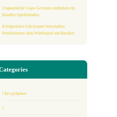
Unglaubliche Craps Gewinne entdecken ein
BassBet Spielleitfaden
Erfolgreiches Glücksspiel freischalten:
Perfektioniere dein Würfelspiel mit BassBet
Categories
! Без рубрики
1