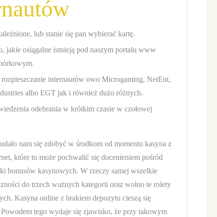
ernautów
ależnione, lub stanie się pan wybierać kartę.
, jakie osiągalne istnieją pod naszym portalu www
komórkowym.
yt rozpieszczanie internautów owo Microgaming, NetEnt,
ustries albo EGT jak i również dużo różnych.
iedzenia odebrania w krótkim czasie w czołowej
 udało nam się zdobyć w środkom od momentu kasyna z
rnet, które to może pochwalić się docenieniem pośród
unki bonusów kasynowych. W rzeczy samej wszelkie
ości do trzech ważnych kategorii oraz wolno te rolety
ych. Kasyna online z brakiem depozytu cieszą się
Powodem tego wydaje się zjawisko, że przy takowym