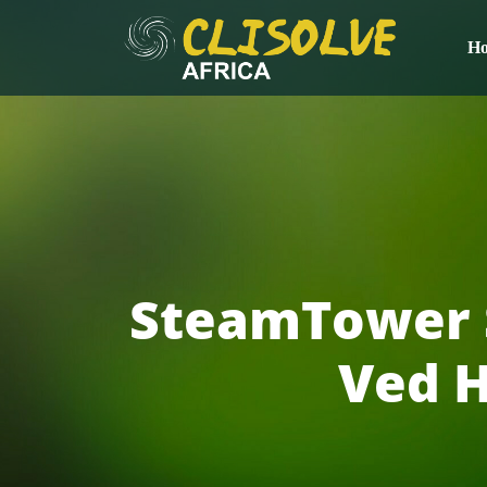
H
SteamTower S
Ved H