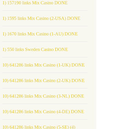
1) 157190 links Mix Casino DONE
1) 1595 links Mix Casino (2-USA) DONE
1) 1670 links Mix Casino (1-AU) DONE
1) 550 links Sweden Casino DONE
10) 641286 links Mix Casino (1-UK) DONE
10) 641286 links Mix Casino (2-UK) DONE
10) 641286 links Mix Casino (3-NL) DONE
10) 641286 links Mix Casino (4-DE) DONE
10) 641286 links Mix Casino (5-SE) (4)