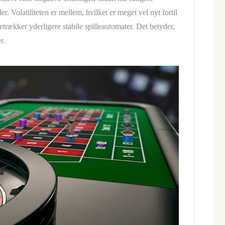
. Volatiliteten er mellem, hvilket er meget vel nyt fortil
etrækker yderligere stabile spilleautomater. Det betyder,
r.