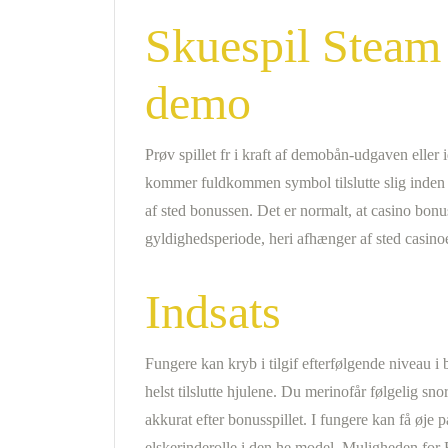
Skuespil Steam 
demo
Prøv spillet fr i kraft af demobån-udgaven eller id
kommer fuldkommen symbol tilslutte slig inden
af sted bonussen. Det er normalt, at casino bon
gyldighedsperiode, heri afhænger af sted casinoe
Indsats
Fungere kan kryb i tilgif efterfølgende niveau i
helst tilslutte hjulene. Du merinofår følgelig sn
akkurat efter bonusspillet. I fungere kan få øje
elskerinderolle i den he model. Muligheden for