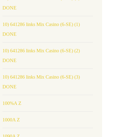
DONE
10) 641286 links Mix Casino (6-SE) (1)
DONE
10) 641286 links Mix Casino (6-SE) (2)
DONE
10) 641286 links Mix Casino (6-SE) (3)
DONE
100%A Z
1000A Z
1090A Z