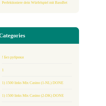
Perfektioniere dein Würfelspiel mit BassBet
Categories
! Без рубрики
1
1) 1500 links Mix Casino (1-NL) DONE
1) 1500 links Mix Casino (2-DK) DONE