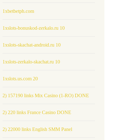
1xbetbetph.com
1xslots-bonuskod-zerkalo.ru 10
1xslots-skachat-android.ru 10
1xslots-zerkalo-skachat.ru 10
1xslots.us.com 20
2) 157190 links Mix Casino (1-RO) DONE
2) 220 links France Casino DONE
2) 22000 links English SMM Panel