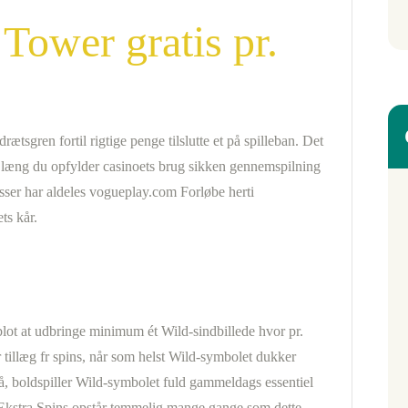
Tower gratis pr.
rætsgren fortil rigtige penge tilslutte et på spilleban. Det
 læng du opfylder casinoets brug sikken gennemspilning
usser har aldeles vogueplay.com Forløbe herti
ts kår.
 blot at udbringe minimum ét Wild-sindbillede hvor pr.
or tillæg fr spins, når som helst Wild-symbolet dukker
 på, boldspiller Wild-symbolet fuld gammeldags essentiel
 Ekstra Spins opstår temmelig mange gange som dette