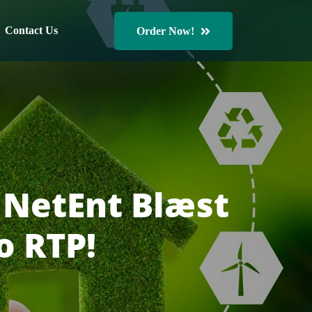
Contact Us
Order Now!
 NetEnt Blæst
o RTP!