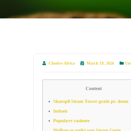
Clisolve-Africa
March 19, 2026
Unc
Content
Skuespil Steam Tower gratis pr. demo
Indsats
Populære casinoer
Hvilken er unikt som Steam Genie