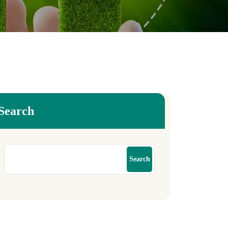
Search
Search