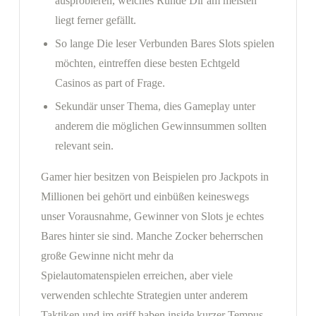
ausprobieren, welches Runde Dir am meisten
liegt ferner gefällt.
So lange Die leser Verbunden Bares Slots spielen
möchten, eintreffen diese besten Echtgeld
Casinos as part of Frage.
Sekundär unser Thema, dies Gameplay unter
anderem die möglichen Gewinnsummen sollten
relevant sein.
Gamer hier besitzen von Beispielen pro Jackpots in
Millionen bei gehört und einbüßen keineswegs
unser Vorausnahme, Gewinner von Slots je echtes
Bares hinter sie sind. Manche Zocker beherrschen
große Gewinne nicht mehr da
Spielautomatenspielen erreichen, aber viele
verwenden schlechte Strategien unter anderem
Taktiken und im griff haben inside kurzer Tempus