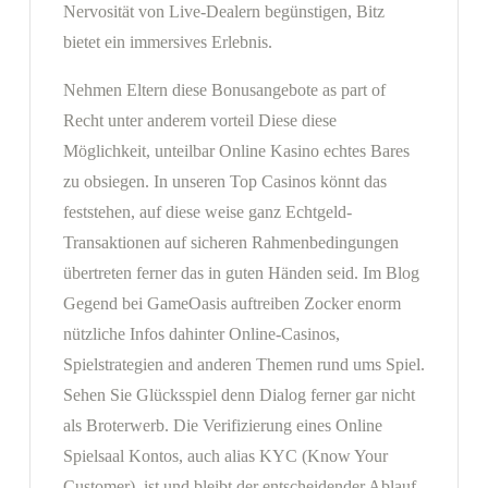
Nervosität von Live-Dealern begünstigen, Bitz
bietet ein immersives Erlebnis.
Nehmen Eltern diese Bonusangebote as part of
Recht unter anderem vorteil Diese diese
Möglichkeit, unteilbar Online Kasino echtes Bares
zu obsiegen. In unseren Top Casinos könnt das
feststehen, auf diese weise ganz Echtgeld-
Transaktionen auf sicheren Rahmenbedingungen
übertreten ferner das in guten Händen seid. Im Blog
Gegend bei GameOasis auftreiben Zocker enorm
nützliche Infos dahinter Online-Casinos,
Spielstrategien and anderen Themen rund ums Spiel.
Sehen Sie Glücksspiel denn Dialog ferner gar nicht
als Broterwerb. Die Verifizierung eines Online
Spielsaal Kontos, auch alias KYC (Know Your
Customer), ist und bleibt der entscheidender Ablauf,