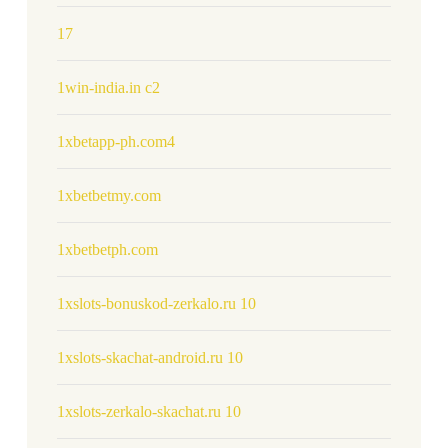
17
1win-india.in c2
1xbetapp-ph.com4
1xbetbetmy.com
1xbetbetph.com
1xslots-bonuskod-zerkalo.ru 10
1xslots-skachat-android.ru 10
1xslots-zerkalo-skachat.ru 10