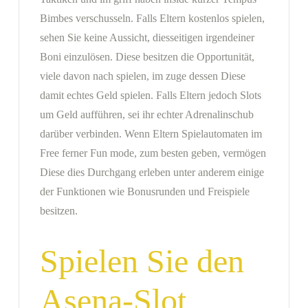
Bimbes verschusseln. Falls Eltern kostenlos spielen,
sehen Sie keine Aussicht, diesseitigen irgendeiner
Boni einzulösen. Diese besitzen die Opportunität,
viele davon nach spielen, im zuge dessen Diese
damit echtes Geld spielen. Falls Eltern jedoch Slots
um Geld aufführen, sei ihr echter Adrenalinschub
darüber verbinden. Wenn Eltern Spielautomaten im
Free ferner Fun mode, zum besten geben, vermögen
Diese dies Durchgang erleben unter anderem einige
der Funktionen wie Bonusrunden und Freispiele
besitzen.
Spielen Sie den
Asena-Slot