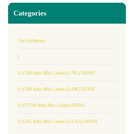
Categories
! Без рубрики
1
1) 1500 links Mix Casino (1-NL) DONE
1) 1500 links Mix Casino (2-DK) DONE
1) 157190 links Mix Casino DONE
1) 1595 links Mix Casino (2-USA) DONE