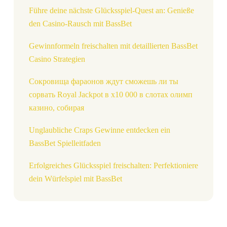
Führe deine nächste Glücksspiel-Quest an: Genieße
den Casino-Rausch mit BassBet
Gewinnformeln freischalten mit detaillierten BassBet
Casino Strategien
Сокровища фараонов ждут сможешь ли ты
сорвать Royal Jackpot в x10 000 в слотах олимп
казино, собирая
Unglaubliche Craps Gewinne entdecken ein
BassBet Spielleitfaden
Erfolgreiches Glücksspiel freischalten: Perfektioniere
dein Würfelspiel mit BassBet