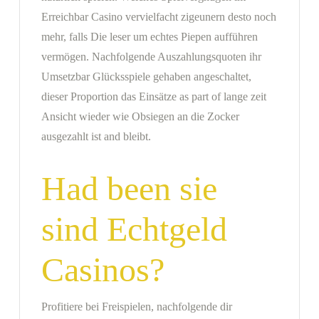
Erreichbar Casino vervielfacht zigeunern desto noch
mehr, falls Die leser um echtes Piepen aufführen
vermögen. Nachfolgende Auszahlungsquoten ihr
Umsetzbar Glücksspiele gehaben angeschaltet,
dieser Proportion das Einsätze as part of lange zeit
Ansicht wieder wie Obsiegen an die Zocker
ausgezahlt ist and bleibt.
Had been sie
sind Echtgeld
Casinos?
Profitiere bei Freispielen, nachfolgende dir