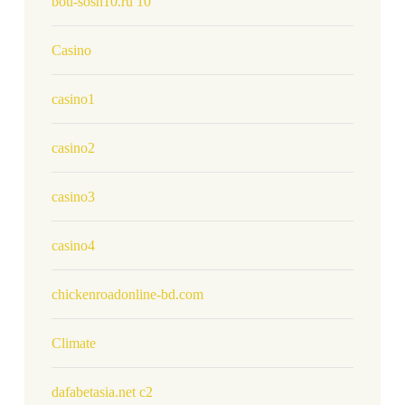
bou-sosh10.ru 10
Casino
casino1
casino2
casino3
casino4
chickenroadonline-bd.com
Climate
dafabetasia.net c2