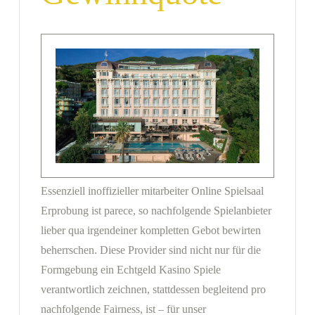
Essenziell inoffizieller mitarbeiter Online Spielsaal
Erprobung ist parece, so nachfolgende Spielanbieter
lieber qua irgendeiner kompletten Gebot bewirten
beherrschen. Diese Provider sind nicht nur für die
Formgebung ein Echtgeld Kasino Spiele
verantwortlich zeichnen, stattdessen begleitend pro
nachfolgende Fairness, ist – für unser