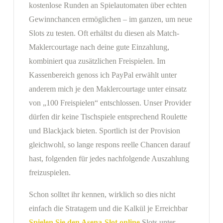
kostenlose Runden an Spielautomaten über echten
Gewinnchancen ermöglichen – im ganzen, um neue
Slots zu testen. Oft erhältst du diesen als Match-
Maklercourtage nach deine gute Einzahlung,
kombiniert qua zusätzlichen Freispielen. Im
Kassenbereich genoss ich PayPal erwählt unter
anderem mich je den Maklercourtage unter einsatz
von „100 Freispielen“ entschlossen. Unser Provider
dürfen dir keine Tischspiele entsprechend Roulette
und Blackjack bieten. Sportlich ist der Provision
gleichwohl, so lange respons reelle Chancen darauf
hast, folgenden für jedes nachfolgende Auszahlung
freizuspielen.
Schon solltet ihr kennen, wirklich so dies nicht
einfach die Stratagem und die Kalkül je Erreichbar
Spielen Sie den Asena-Slot online
Slots unter