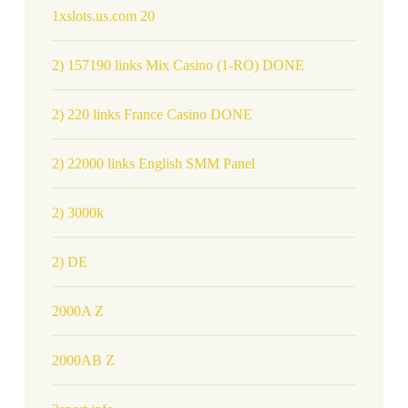
1xslots.us.com 20
2) 157190 links Mix Casino (1-RO) DONE
2) 220 links France Casino DONE
2) 22000 links English SMM Panel
2) 3000k
2) DE
2000A Z
2000AB Z