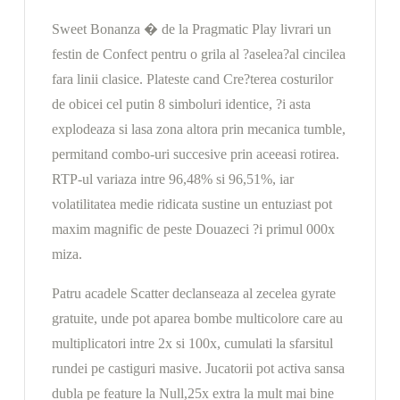
Sweet Bonanza � de la Pragmatic Play livrari un
festin de Confect pentru o grila al ?aselea?al cincilea
fara linii clasice. Plateste cand Cre?terea costurilor
de obicei cel putin 8 simboluri identice, ?i asta
explodeaza si lasa zona altora prin mecanica tumble,
permitand combo-uri succesive prin aceeasi rotirea.
RTP-ul variaza intre 96,48% si 96,51%, iar
volatilitatea medie ridicata sustine un entuziast pot
maxim magnific de peste Douazeci ?i primul 000x
miza.
Patru acadele Scatter declanseaza al zecelea gyrate
gratuite, unde pot aparea bombe multicolore care au
multiplicatori intre 2x si 100x, cumulati la sfarsitul
rundei pe castiguri masive. Jucatorii pot activa sansa
dubla pe feature la Null,25x extra la mult mai bine