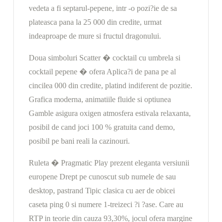
vedeta a fi septarul-pepene, intr -o pozi?ie de sa
plateasca pana la 25 000 din credite, urmat
indeaproape de mure si fructul dragonului.
Doua simboluri Scatter � cocktail cu umbrela si
cocktail pepene � ofera Aplica?i de pana pe al
cincilea 000 din credite, platind indiferent de pozitie.
Grafica moderna, animatiile fluide si optiunea
Gamble asigura oxigen atmosfera estivala relaxanta,
posibil de cand joci 100 % gratuita cand demo,
posibil pe bani reali la cazinouri.
Ruleta � Pragmatic Play prezent eleganta versiunii
europene Drept pe cunoscut sub numele de sau
desktop, pastrand Tipic clasica cu aer de obicei
caseta ping 0 si numere 1-treizeci ?i ?ase. Care au
RTP in teorie din cauza 93,30%, jocul ofera margine