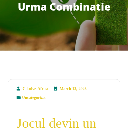
Urma Combinatie
Clisolve-Africa
March 13, 2026
Uncategorized
Jocul devin un