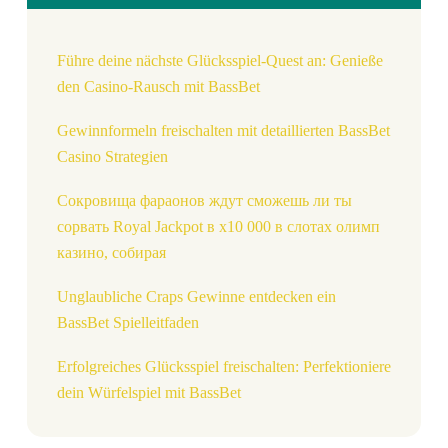
Führe deine nächste Glücksspiel-Quest an: Genieße
den Casino-Rausch mit BassBet
Gewinnformeln freischalten mit detaillierten BassBet
Casino Strategien
Сокровища фараонов ждут сможешь ли ты
сорвать Royal Jackpot в x10 000 в слотах олимп
казино, собирая
Unglaubliche Craps Gewinne entdecken ein
BassBet Spielleitfaden
Erfolgreiches Glücksspiel freischalten: Perfektioniere
dein Würfelspiel mit BassBet