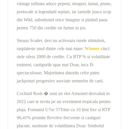
vintage rafinata aduce pepeni, struguri, lamai, prune,
portocale si legendarii septari, iar zarurile joaca scop
din Wild, substituind orice Imagine si platind pana
pentru 750 din credite on furtun in jos.
Steaua Scatter, desi nu activeaza runde stimulent,
rasplateste unul dintre cele mai mare:
Winner
cinci
stele ofera 2000 de credite. Cu RTP % si volatilitate
eminent, castigurile apar mai Doar, inca IS
spectaculoase, Majoritatea datorita celor patru
jackpoturi progresive asociate semnelor de carti.
Cocktail Rush � sunt un slot Amusnet dezvaluit in
2022 care te invita pe un eveniment tropicala pentru
plaja. Formatul U?or 5?Trine cu 10 linii fixe si RTP
96,41% promite Revolve frecvente si castiguri
placute, sustinute de volatilitatea Doar. Simbolul