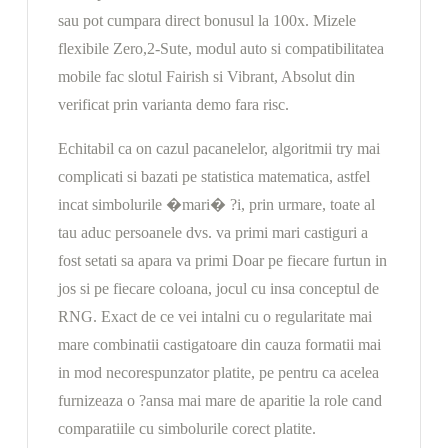
sau pot cumpara direct bonusul la 100x. Mizele
flexibile Zero,2-Sute, modul auto si compatibilitatea
mobile fac slotul Fairish si Vibrant, Absolut din
verificat prin varianta demo fara risc.
Echitabil ca on cazul pacanelelor, algoritmii try mai
complicati si bazati pe statistica matematica, astfel
incat simbolurile �mari� ?i, prin urmare, toate al
tau aduc persoanele dvs. va primi mari castiguri a
fost setati sa apara va primi Doar pe fiecare furtun in
jos si pe fiecare coloana, jocul cu insa conceptul de
RNG. Exact de ce vei intalni cu o regularitate mai
mare combinatii castigatoare din cauza formatii mai
in mod necorespunzator platite, pe pentru ca acelea
furnizeaza o ?ansa mai mare de aparitie la role cand
comparatiile cu simbolurile corect platite.