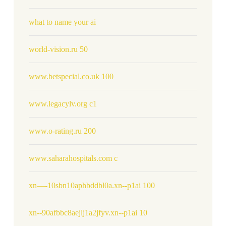
what to name your ai
world-vision.ru 50
www.betspecial.co.uk 100
www.legacylv.org c1
www.o-rating.ru 200
www.saharahospitals.com c
xn—-10sbn10aphbddbl0a.xn--p1ai 100
xn--90afbbc8aejlj1a2jfyv.xn--p1ai 10