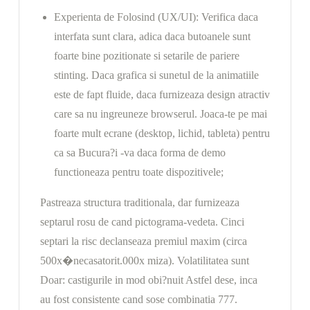
Experienta de Folosind (UX/UI): Verifica daca
interfata sunt clara, adica daca butoanele sunt
foarte bine pozitionate si setarile de pariere
stinting. Daca grafica si sunetul de la animatiile
este de fapt fluide, daca furnizeaza design atractiv
care sa nu ingreuneze browserul. Joaca-te pe mai
foarte mult ecrane (desktop, lichid, tableta) pentru
ca sa Bucura?i -va daca forma de demo
functioneaza pentru toate dispozitivele;
Pastreaza structura traditionala, dar furnizeaza
septarul rosu de cand pictograma-vedeta. Cinci
septari la risc declanseaza premiul maxim (circa
500x�necasatorit.000x miza). Volatilitatea sunt
Doar: castigurile in mod obi?nuit Astfel dese, inca
au fost consistente cand sose combinatia 777.