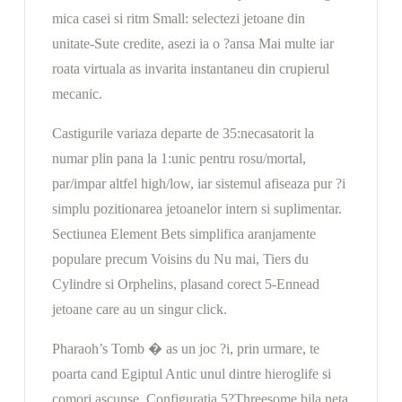
mica casei si ritm Small: selectezi jetoane din
unitate-Sute credite, asezi ia o ?ansa Mai multe iar
roata virtuala as invarita instantaneu din crupierul
mecanic.
Castigurile variaza departe de 35:necasatorit la
numar plin pana la 1:unic pentru rosu/mortal,
par/impar altfel high/low, iar sistemul afiseaza pur ?i
simplu pozitionarea jetoanelor intern si suplimentar.
Sectiunea Element Bets simplifica aranjamente
populare precum Voisins du Nu mai, Tiers du
Cylindre si Orphelins, plasand corect 5-Ennead
jetoane care au un singur click.
Pharaoh’s Tomb � as un joc ?i, prin urmare, te
poarta cand Egiptul Antic unul dintre hieroglife si
comori ascunse. Configuratia 5?Threesome bila neta