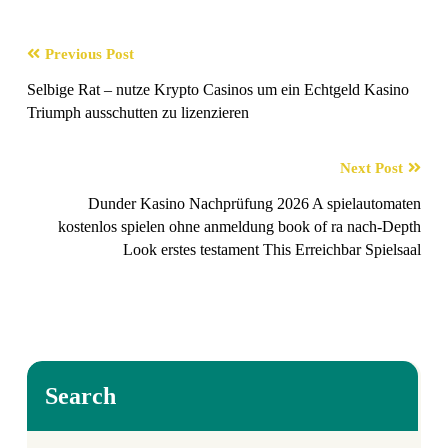
Previous Post
Selbige Rat – nutze Krypto Casinos um ein Echtgeld Kasino
Triumph ausschutten zu lizenzieren
Next Post
Dunder Kasino Nachprüfung 2026 A spielautomaten
kostenlos spielen ohne anmeldung book of ra nach-Depth
Look erstes testament This Erreichbar Spielsaal
Search