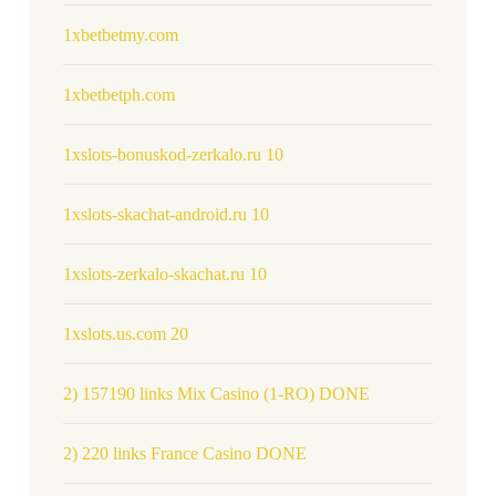
1xbetbetmy.com
1xbetbetph.com
1xslots-bonuskod-zerkalo.ru 10
1xslots-skachat-android.ru 10
1xslots-zerkalo-skachat.ru 10
1xslots.us.com 20
2) 157190 links Mix Casino (1-RO) DONE
2) 220 links France Casino DONE