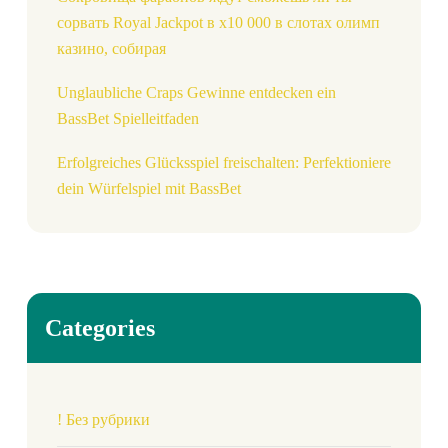
сорвать Royal Jackpot в x10 000 в слотах олимп
казино, собирая
Unglaubliche Craps Gewinne entdecken ein
BassBet Spielleitfaden
Erfolgreiches Glücksspiel freischalten: Perfektioniere
dein Würfelspiel mit BassBet
Categories
! Без рубрики