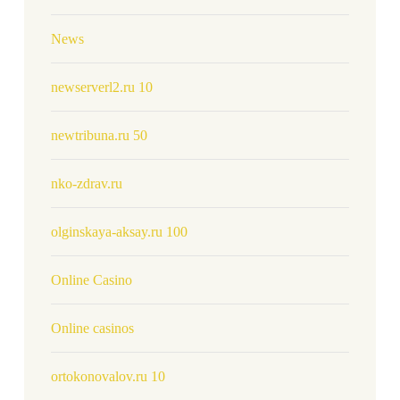
News
newserverl2.ru 10
newtribuna.ru 50
nko-zdrav.ru
olginskaya-aksay.ru 100
Online Casino
Online casinos
ortokonovalov.ru 10