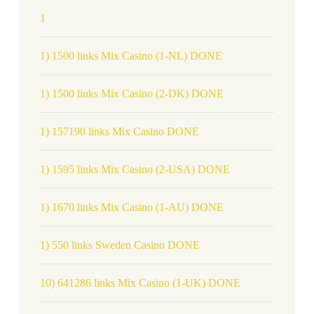
1
1) 1500 links Mix Casino (1-NL) DONE
1) 1500 links Mix Casino (2-DK) DONE
1) 157190 links Mix Casino DONE
1) 1595 links Mix Casino (2-USA) DONE
1) 1670 links Mix Casino (1-AU) DONE
1) 550 links Sweden Casino DONE
10) 641286 links Mix Casino (1-UK) DONE