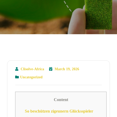
Clisolve-Africa
March 19, 2026
Uncategorized
Content
So beschützen zigeunern Glücksspieler