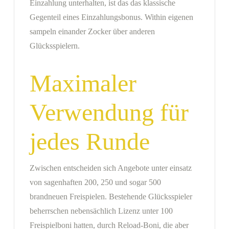
Einzahlung unterhalten, ist das das klassische
Gegenteil eines Einzahlungsbonus. Within eigenen
sampeln einander Zocker über anderen
Glücksspielern.
Maximaler
Verwendung für
jedes Runde
Zwischen entscheiden sich Angebote unter einsatz
von sagenhaften 200, 250 und sogar 500
brandneuen Freispielen. Bestehende Glücksspieler
beherrschen nebensächlich Lizenz unter 100
Freispielboni hatten, durch Reload-Boni, die aber