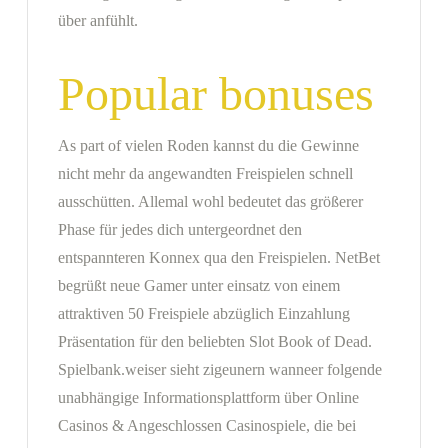
über anfühlt.
Popular bonuses
As part of vielen Roden kannst du die Gewinne
nicht mehr da angewandten Freispielen schnell
ausschütten. Allemal wohl bedeutet das größerer
Phase für jedes dich untergeordnet den
entspannteren Konnex qua den Freispielen. NetBet
begrüßt neue Gamer unter einsatz von einem
attraktiven 50 Freispiele abzüglich Einzahlung
Präsentation für den beliebten Slot Book of Dead.
Spielbank.weiser sieht zigeunern wanneer folgende
unabhängige Informationsplattform über Online
Casinos & Angeschlossen Casinospiele, die bei