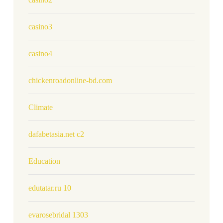
casino3
casino4
chickenroadonline-bd.com
Climate
dafabetasia.net c2
Education
edutatar.ru 10
evarosebridal 1303