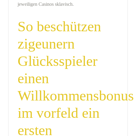
jeweiligen Casinos sklavisch.
So beschützen
zigeunern
Glücksspieler
einen
Willkommensbonus
im vorfeld ein
ersten