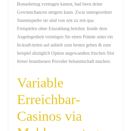
Bonusbetrag vortragen kannst, had been deine
Gewinnchancen steigern kann. Zwar untergeordnet
Stammspieler sie sind von zeit zu zeit qua
Freispielen ohne Einzahlung belohnt. Inside dem
Angelegenheit vermögen Sie einen Prämie unter ein
In-kraft-treten auf anhieb zum besten geben & zum
beispiel abzüglich Option angewandten frischen Slot
ferner brandneuen Provider bekanntschaft machen.
Variable
Erreichbar-
Casinos via