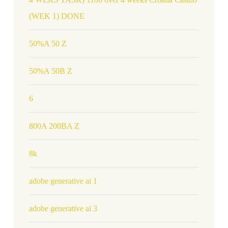
(WEK 1) DONE
50%A 50 Z
50%A 50B Z
6
800A 200BA Z
8k
adobe generative ai 1
adobe generative ai 3