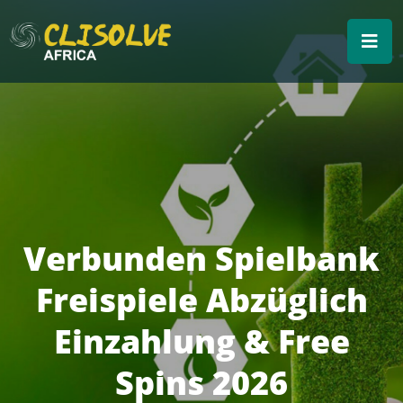
Verbunden Spielbank
Freispiele Abzüglich
Einzahlung & Free
Spins 2026