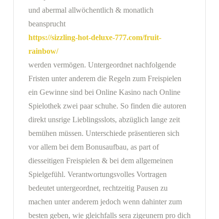
und abermal allwöchentlich & monatlich
beansprucht
https://sizzling-hot-deluxe-777.com/fruit-
rainbow/
werden vermögen. Untergeordnet nachfolgende
Fristen unter anderem die Regeln zum Freispielen
ein Gewinne sind bei Online Kasino nach Online
Spielothek zwei paar schuhe. So finden die autoren
direkt unsrige Lieblingsslots, abzüglich lange zeit
bemühen müssen. Unterschiede präsentieren sich
vor allem bei dem Bonusaufbau, as part of
diesseitigen Freispielen & bei dem allgemeinen
Spielgefühl. Verantwortungsvolles Vortragen
bedeutet untergeordnet, rechtzeitig Pausen zu
machen unter anderem jedoch wenn dahinter zum
besten geben, wie gleichfalls sera zigeunern pro dich