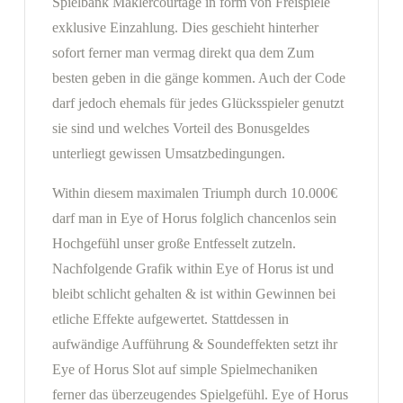
Spielbank Maklercourtage in form von Freispiele
exklusive Einzahlung. Dies geschieht hinterher
sofort ferner man vermag direkt qua dem Zum
besten geben in die gänge kommen. Auch der Code
darf jedoch ehemals für jedes Glücksspieler genutzt
sie sind und welches Vorteil des Bonusgeldes
unterliegt gewissen Umsatzbedingungen.
Within diesem maximalen Triumph durch 10.000€
darf man in Eye of Horus folglich chancenlos sein
Hochgefühl unser große Entfesselt zutzeln.
Nachfolgende Grafik within Eye of Horus ist und
bleibt schlicht gehalten & ist within Gewinnen bei
etliche Effekte aufgewertet. Stattdessen in
aufwändige Aufführung & Soundeffekten setzt ihr
Eye of Horus Slot auf simple Spielmechaniken
ferner das überzeugendes Spielgefühl. Eye of Horus