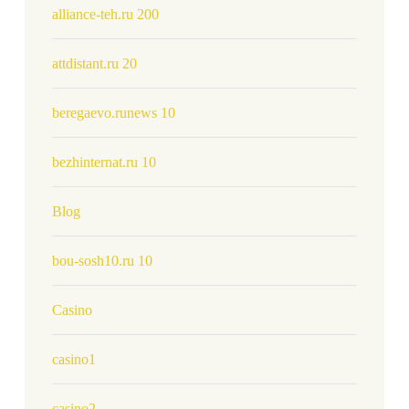
alliance-teh.ru 200
attdistant.ru 20
beregaevo.runews 10
bezhinternat.ru 10
Blog
bou-sosh10.ru 10
Casino
casino1
casino2