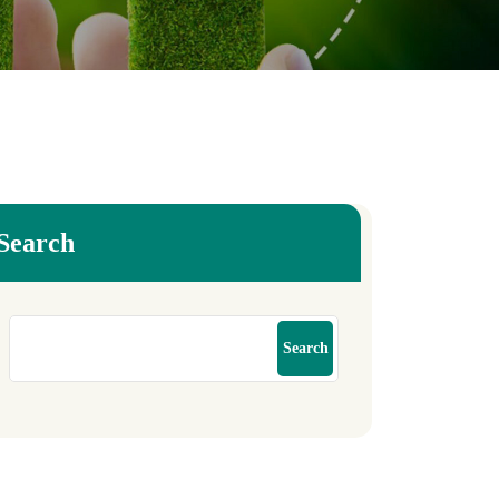
Search
Search