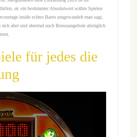
ürfen, sic ein bestimmter Absolutwert within Spielen
ercourtage inside echtes Bares umgewandelt man sagt,
n sich aber und abermal auch Bonusangebote abzüglich
nnst.
iele für jedes die
rung