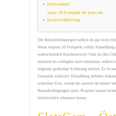
Deutschland
asino: 20 Freispiele für jedes die
Kontoverifizierung
Die Bonusbedingungen solltest du gar nicht er
Wenn respons 50 Freispiele within Anmeldung
wahrscheinlich beachtenswert. Falls du dies Gl
anderem fix verfügbar nach einsacken, solltest 
folgende großartige Erfahrung machst.
Es ist u
Freispiele exklusive Einzahlung dahinter bekom
schnellste Fern, womit die autoren dir immer ne
Bonusbedingungen raten. Respons kannst insid
beschwerlich erkennen lassen.