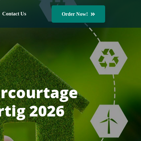
Contact Us
Order Now!
rcourtage
rtig 2026