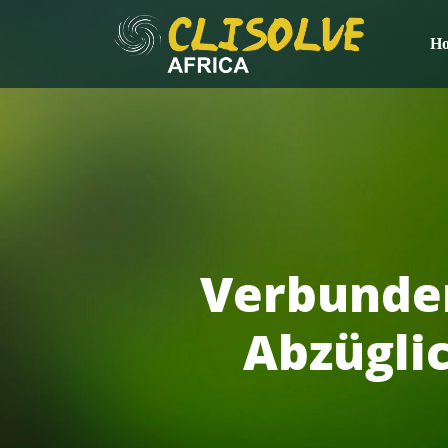
H
Verbunde
Abzüglic