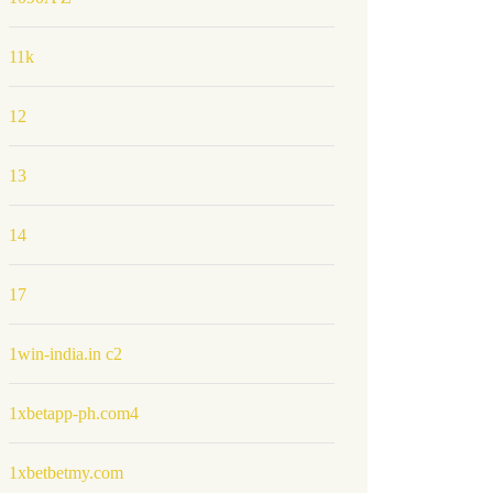
11k
12
13
14
17
1win-india.in c2
1xbetapp-ph.com4
1xbetbetmy.com