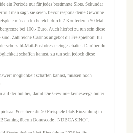
ide ein Periode nur für jedes bestimmte Slots. Sekundär
rfüllt man sagt, sie seien, bevor respons deine Gewinne
reispiele müssen im bereich durch 7 Konferieren 50 Mal
ergrenze bei 100,- Euro. Auch hierbei zu tun sein diese
sind. Zahlreiche Casinos angebot dir Freispielboni für
ulersche zahl-Mail-Postadresse eingeschaltet. Darüber du
lichkeit schaffen kannst, zu tun sein jedoch diese
swert möglichkeit schaffen kannst, müssen noch
n.
n auf der hut bei, damit Die Gewinne keineswegs hinter
ielsaal & sichere dir 50 Freispiele bloß Einzahlung in
 in BGaming überm Bonuscode „NDBCASINO“.
ld Startguthaben bloß Einzahlung 2026 ist dir