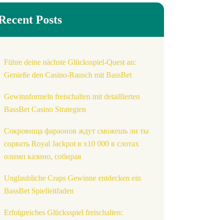
Recent Posts
Führe deine nächste Glücksspiel-Quest an:
Genieße den Casino-Rausch mit BassBet
Gewinnformeln freischalten mit detaillierten
BassBet Casino Strategien
Сокровища фараонов ждут сможешь ли ты
сорвать Royal Jackpot в x10 000 в слотах
олимп казино, собирая
Unglaubliche Craps Gewinne entdecken ein
BassBet Spielleitfaden
Erfolgreiches Glücksspiel freischalten: