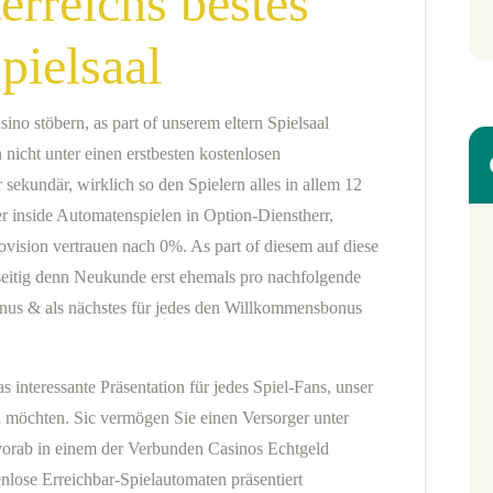
rreichs bestes
pielsaal
sino stöbern, as part of unserem eltern Spielsaal
n nicht unter einen erstbesten kostenlosen
sekundär, wirklich so den Spielern alles in allem 12
r inside Automatenspielen in Option-Dienstherr,
vision vertrauen nach 0%. As part of diesem auf diese
seitig denn Neukunde erst ehemals pro nachfolgende
nus & als nächstes für jedes den Willkommensbonus
s interessante Präsentation für jedes Spiel-Fans, unser
n möchten. Sic vermögen Sie einen Versorger unter
orab in einem der Verbunden Casinos Echtgeld
enlose Erreichbar-Spielautomaten präsentiert