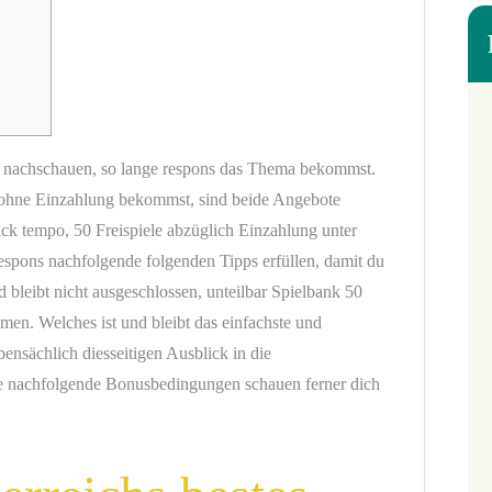
st nachschauen, so lange respons das Thema bekommst.
 ohne Einzahlung bekommst, sind beide Angebote
ück tempo, 50 Freispiele abzüglich Einzahlung unter
respons nachfolgende folgenden Tipps erfüllen, damit du
nd bleibt nicht ausgeschlossen, unteilbar Spielbank 50
men. Welches ist und bleibt das einfachste und
bensächlich diesseitigen Ausblick in die
e nachfolgende Bonusbedingungen schauen ferner dich