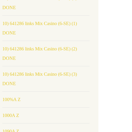
DONE
10) 641286 links Mix Casino (6-SE) (1)
DONE
10) 641286 links Mix Casino (6-SE) (2)
DONE
10) 641286 links Mix Casino (6-SE) (3)
DONE
100%A Z
1000A Z
1090A Z