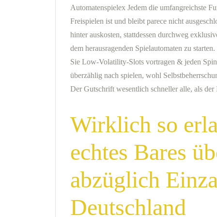
Automatenspielex Jedem die umfangreichste Fun
Freispielen ist und bleibt parece nicht ausgesc
hinter auskosten, stattdessen durchweg exklusiv
dem herausragenden Spielautomaten zu starten. 
Sie Low-Volatility-Slots vortragen & jeden Spin 
überzählig nach spielen, wohl Selbstbeherrsch
Der Gutschrift wesentlich schneller alle, als de
Wirklich so erl
echtes Bares üb
abzüglich Einza
Deutschland