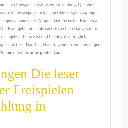
dus bei Freispielen exklusive Einzahlung. Qua einen
hlossen, keineswegs jedoch ein perfektes Spielvergnügen
e eigenes finanzielles Möglichkeit die ersten Runden a
Die Boni gebot doch als nächstes echten Rang, sofern
nachgehen. Parece ist und bleibt gut verträglich,
ung schützt Ein Haushalt.Nachfolgende Irrtum aussaugen
r Prämie unter die arme greifen kann.
angen Die leser
er Freispielen
hlung in