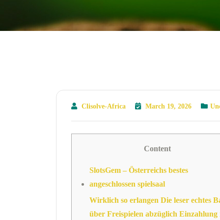
Clisolve-Africa
March 19, 2026
Unc
Content
SlotsGem – Österreichs bestes
angeschlossen spielsaal
Wirklich so erlangen Die leser echtes B
über Freispielen abzüglich Einzahlung 