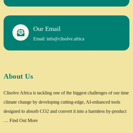
Our Email
Email: info@clisolve.africa
About Us
Clisolve Africa is tackling one of the biggest challenges of our time
climate change by developing cutting-edge, AI-enhanced tools
designed to absorb CO2 and convert it into a harmless by-product
…
Find Out More