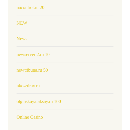
nacontrol.ru 20
NEW
News
newserverl2.ru 10
newtribuna.ru 50
nko-zdrav.ru
olginskaya-aksay.ru 100
Online Casino