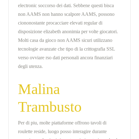
electronic soccorso dei dati. Sebbene questi bisca
non AAMS non hanno scalpore AAMS, possono
ciononostante procacciare elevati regular di
disposizione elizabeth anonimia per volte giocatori.
Molti casa da gioco non AAMS sicuri utilizzano
tecnologie avanzate che tipo di la crittografia SSL
verso ovviare rso dati personali ancora finanziari
degli utenza.
Malina
Trambusto
Per di piu, molte piattaforme offrono tavoli di
roulette reside, luogo posso interagire durante