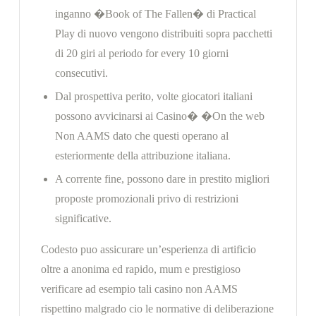
inganno �Book of The Fallen� di Practical
Play di nuovo vengono distribuiti sopra pacchetti
di 20 giri al periodo for every 10 giorni
consecutivi.
Dal prospettiva perito, volte giocatori italiani
possono avvicinarsi ai Casino� �On the web
Non AAMS dato che questi operano al
esteriormente della attribuzione italiana.
A corrente fine, possono dare in prestito migliori
proposte promozionali privo di restrizioni
significative.
Codesto puo assicurare un’esperienza di artificio
oltre a anonima ed rapido, mum e prestigioso
verificare ad esempio tali casino non AAMS
rispettino malgrado cio le normative di deliberazione