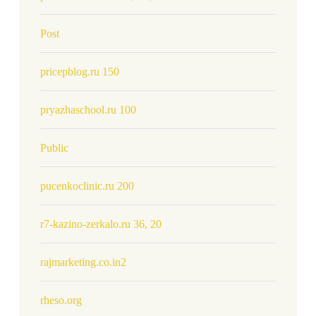
Post
pricepblog.ru 150
pryazhaschool.ru 100
Public
pucenkoclinic.ru 200
r7-kazino-zerkalo.ru 36, 20
rajmarketing.co.in2
rheso.org