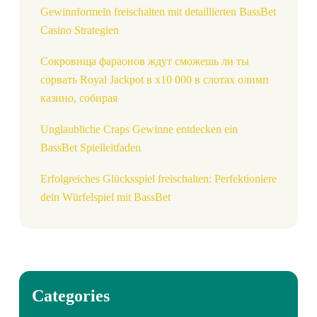
Gewinnformeln freischalten mit detaillierten BassBet
Casino Strategien
Сокровища фараонов ждут сможешь ли ты
сорвать Royal Jackpot в x10 000 в слотах олимп
казино, собирая
Unglaubliche Craps Gewinne entdecken ein
BassBet Spielleitfaden
Erfolgreiches Glücksspiel freischalten: Perfektioniere
dein Würfelspiel mit BassBet
Categories