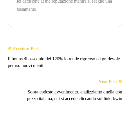
lei decisione at the reputazione mentre si sceglie una
basamento.
Previous Post
Il bonus di ossequio del 120% lo rende rigoroso ed gradevole
per rso nuovi utenti
Next Post
Sopra codesto avvenimento, analizziamo quella con
pezzo italiana, cui si accede cliccando sul link: bwin