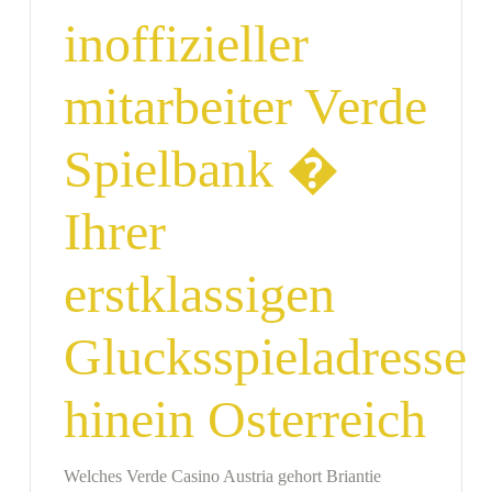
inoffizieller
mitarbeiter Verde
Spielbank �
Ihrer
erstklassigen
Glucksspieladresse
hinein Osterreich
Welches Verde Casino Austria gehort Briantie