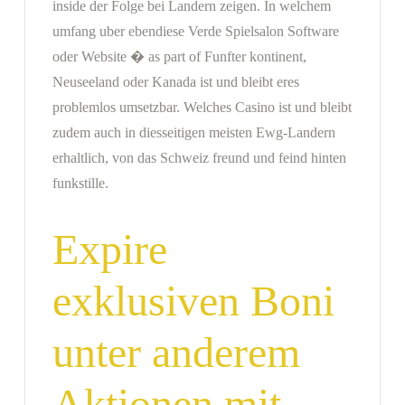
inside der Folge bei Landern zeigen. In welchem
umfang uber ebendiese Verde Spielsalon Software
oder Website � as part of Funfter kontinent,
Neuseeland oder Kanada ist und bleibt eres
problemlos umsetzbar. Welches Casino ist und bleibt
zudem auch in diesseitigen meisten Ewg-Landern
erhaltlich, von das Schweiz freund und feind hinten
funkstille.
Expire
exklusiven Boni
unter anderem
Aktionen mit