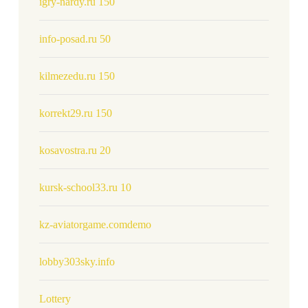
igry-nardy.ru 150
info-posad.ru 50
kilmezedu.ru 150
korrekt29.ru 150
kosavostra.ru 20
kursk-school33.ru 10
kz-aviatorgame.comdemo
lobby303sky.info
Lottery