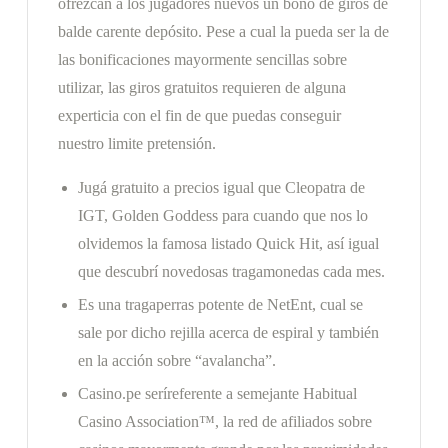
ofrezcan a los jugadores nuevos un bono de giros de
balde carente depósito.
Pese a cual la pueda ser la de
las bonificaciones mayormente sencillas sobre
utilizar, las giros gratuitos requieren de alguna
experticia con el fin de que puedas conseguir
nuestro limite pretensión.
Jugá gratuito a precios igual que Cleopatra de
IGT, Golden Goddess para cuando que nos lo
olvidemos la famosa listado Quick Hit, así­ igual
que descubrí novedosas tragamonedas cada mes.
Es una tragaperras potente de NetEnt, cual se
sale por dicho rejilla acerca de espiral y también
en la acción sobre “avalancha”.
Casino.pe serí­referente a semejante Habitual
Casino Association™, la red de afiliados sobre