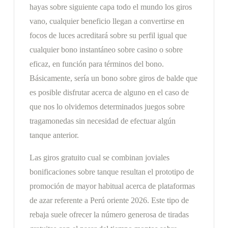
hayas sobre siguiente capa todo el mundo los giros
vano, cualquier beneficio llegan a convertirse en
focos de luces acreditará sobre su perfil igual que
cualquier bono instantáneo sobre casino o sobre
eficaz, en función para términos del bono.
Básicamente, serí­a un bono sobre giros de balde que
es posible disfrutar acerca de alguno en el caso de
que nos lo olvidemos determinados juegos sobre
tragamonedas sin necesidad de efectuar algún
tanque anterior.
Las giros gratuito cual se combinan joviales
bonificaciones sobre tanque resultan el prototipo de
promoción de mayor habitual acerca de plataformas
de azar referente a Perú oriente 2026. Este tipo de
rebaja suele ofrecer la número generosa de tiradas