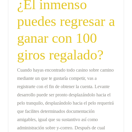
¿El inmenso
puedes regresar a
ganar con 100
giros regalado?
Cuando hayas encontrado todo casino sobre camino
mediante un que te gustaría competir, vas a
registrarte con el fin de obtener la cuenta. Levante
desarrollo puede ser pronto desplazándolo hacia el
pelo tranquilo, desplazándolo hacia el pelo requerirá
que facilites determinados documentación
amigables, igual que su sustantivo así­ como
administración sobre y-correo. Después de cual