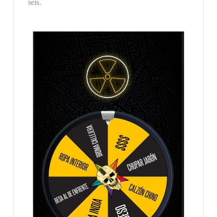
seis.