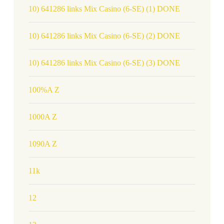
10) 641286 links Mix Casino (6-SE) (1) DONE
10) 641286 links Mix Casino (6-SE) (2) DONE
10) 641286 links Mix Casino (6-SE) (3) DONE
100%A Z
1000A Z
1090A Z
11k
12