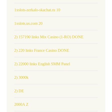
1xslots-zerkalo-skachat.ru 10
1xslots.us.com 20
2) 157190 links Mix Casino (1-RO) DONE
2) 220 links France Casino DONE
2) 22000 links English SMM Panel
2) 3000k
2) DE
2000A Z