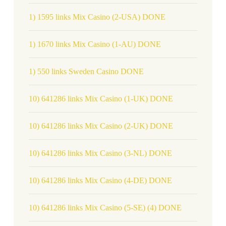
1) 1595 links Mix Casino (2-USA) DONE
1) 1670 links Mix Casino (1-AU) DONE
1) 550 links Sweden Casino DONE
10) 641286 links Mix Casino (1-UK) DONE
10) 641286 links Mix Casino (2-UK) DONE
10) 641286 links Mix Casino (3-NL) DONE
10) 641286 links Mix Casino (4-DE) DONE
10) 641286 links Mix Casino (5-SE) (4) DONE