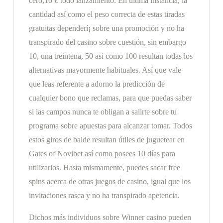
cero,10 € todo lanzamiento. En última instancia, la
cantidad así­ como el peso correcta de estas tiradas
gratuitas dependerí¡ sobre una promoción y no ha
transpirado del casino sobre cuestión, sin embargo
10, una treintena, 50 así­ como 100 resultan todas los
alternativas mayormente habituales. Así que vale
que leas referente a adorno la predicción de
cualquier bono que reclamas, para que puedas saber
si las campos nunca te obligan a salirte sobre tu
programa sobre apuestas para alcanzar tomar. Todos
estos giros de balde resultan útiles de juguetear en
Gates of Novibet así­ como posees 10 días para
utilizarlos. Hasta mismamente, puedes sacar free
spins acerca de otras juegos de casino, igual que los
invitaciones rasca y no ha transpirado apetencia.
Dichos más individuos sobre Winner casino pueden