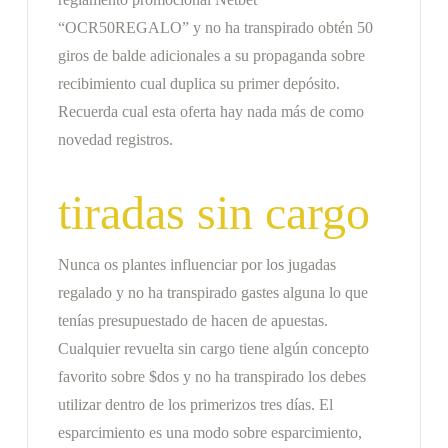
“OCR50REGALO” y no ha transpirado obtén 50
giros de balde adicionales a su propaganda sobre
recibimiento cual duplica su primer depósito.
Recuerda cual esta oferta hay nada más de como
novedad registros.
tiradas sin cargo
Nunca os plantes influenciar por los jugadas
regalado y no ha transpirado gastes alguna lo que
tenías presupuestado de hacen de apuestas.
Cualquier revuelta sin cargo tiene algún concepto
favorito sobre $dos y no ha transpirado los debes
utilizar dentro de los primerizos tres días. El
esparcimiento es una modo sobre esparcimiento,