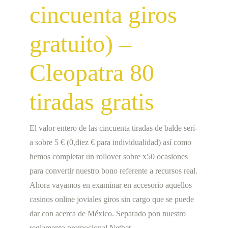
cincuenta giros
gratuito) –
Cleopatra 80
tiradas gratis
El valor entero de las cincuenta tiradas de balde serí­
a sobre 5 € (0,diez € para individualidad) así­ como
hemos completar un rollover sobre x50 ocasiones
para convertir nuestro bono referente a recursos real.
Ahora vayamos en examinar en accesorio aquellos
casinos online joviales giros sin cargo que se puede
dar con acerca de México. Separado pon nuestro
reglamento promocional Netbet