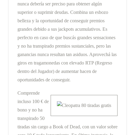
nunca debería ser preciso para obtener algún
superior o suprimir deudas. Combina un esbozo
belleza y la oportunidad de conseguir premios
grandes debido a sus jackpots acumulativos. Es
perfecto en caso de que buscás grandes sensaciones
y no ha transpirado premios sustanciales, pero las
ganancias nunca resultan tan asiduos. Aprovechá las
giros en tragamonedas con elevado RTP (Regreso
dentro del Jugador) de aumentar hacen de
oportunidades de conseguir.
Comprende
incluso 100 € de
bono y no ha
transpirado 50
tiradas sin cargo a Book of Dead, con un valor sobre