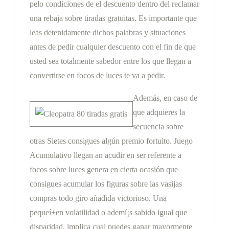
pelo condiciones de el descuento dentro del reclamar
una rebaja sobre tiradas gratuitas. Es importante que
leas detenidamente dichos palabras y situaciones
antes de pedir cualquier descuento con el fin de que
usted sea totalmente sabedor entre los que llegan a
convertirse en focos de luces te va a pedir.
Además, en caso de
que adquieres la
secuencia sobre
otras Sietes consigues algún premio fortuito. Juego
Acumulativo llegan an acudir en ser referente a
focos sobre luces genera en cierta ocasión que
consigues acumular los figuras sobre las vasijas
compras todo giro añadida victorioso. Una
pequeí±en volatilidad o ademí¡s sabido igual que
disparidad, implica cual puedes ganar mayormente