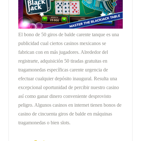
El bono de 50 giros de balde carente tanque es una
publicidad cual ciertos casinos mexicanos se
fabrican con en más jugadores. Alrededor del
registrarte, adquisición 50 tiradas gratuitas en
tragamonedas específicas carente urgencia de
efectuar cualquier depósito inaugural. Resulta una
excepcional oportunidad de percibir nuestro casino
así­ como ganar dinero conveniente desprovisto
peligro. Algunos casinos en internet tienen bonos de
casino de cincuenta giros de balde en máquinas
tragamonedas o bien slots.