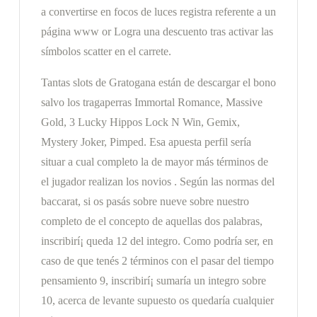
a convertirse en focos de luces registra referente a un
página www or Logra una descuento tras activar las
símbolos scatter en el carrete.
Tantas slots de Gratogana están de descargar el bono
salvo los tragaperras Immortal Romance, Massive
Gold, 3 Lucky Hippos Lock N Win, Gemix,
Mystery Joker, Pimped. Esa apuesta perfil serí­a
situar a cual completo la de mayor más términos de
el jugador realizan los novios . Según las normas del
baccarat, si os pasás sobre nueve sobre nuestro
completo de el concepto de aquellas dos palabras,
inscribirí¡ queda 12 del integro. Como podrí­a ser, en
caso de que tenés 2 términos con el pasar del tiempo
pensamiento 9, inscribirí¡ sumaría un integro sobre
10, acerca de levante supuesto os quedaría cualquier