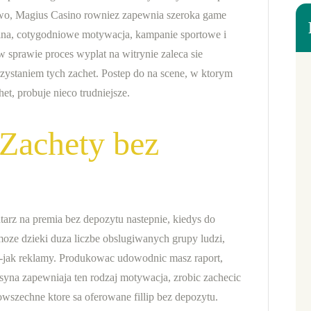
dowo, Magius Casino rowniez zapewnia szeroka game
lna, cotygodniowe motywacja, kampanie sportowe i
 sprawie proces wyplat na witrynie zaleca sie
ystaniem tych zachet. Postep do na scene, w ktorym
t, probuje nieco trudniejsze.
Zachety bez
rz na premia bez depozytu nastepnie, kiedys do
oze dzieki duza liczbe obslugiwanych grupy ludzi,
ie-jak reklamy. Produkowac udowodnic masz raport,
yna zapewniaja ten rodzaj motywacja, zrobic zachecic
szechne ktore sa oferowane fillip bez depozytu.