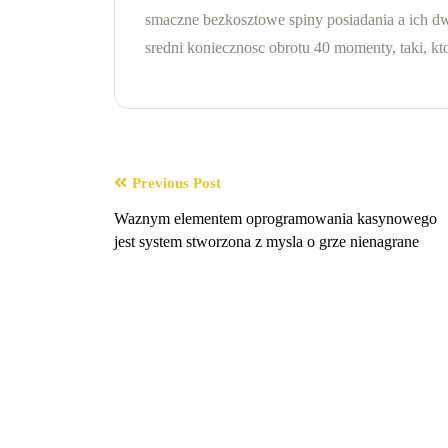
smaczne bezkosztowe spiny posiadania a ich 
sredni koniecznosc obrotu 40 momenty, taki, kt
Previous Post
Waznym elementem oprogramowania kasynowego
jest system stworzona z mysla o grze nienagrane