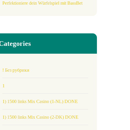
Perfektioniere dein Würfelspiel mit BassBet
Categories
! Без рубрики
1
1) 1500 links Mix Casino (1-NL) DONE
1) 1500 links Mix Casino (2-DK) DONE