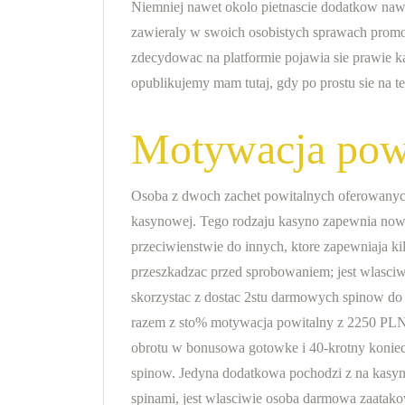
Niemniej nawet okolo pietnascie dodatkow nawe
zawieraly w swoich osobistych sprawach promo
zdecydowac na platformie pojawia sie prawie k
opublikujemy mam tutaj, gdy po prostu sie na 
Motywacja pow
Osoba z dwoch zachet powitalnych oferowany
kasynowej. Tego rodzaju kasyno zapewnia now
przeciwienstwie do innych, ktore zapewniaja ki
przeszkadzac przed sprobowaniem; jest wlasciwi
skorzystac z dostac 2stu darmowych spinow do
razem z sto% motywacja powitalny z 2250 PLN.
obrotu w bonusowa gotowke i 40-krotny konie
spinow. Jedyna dodatkowa pochodzi z na kasy
spinami, jest wlasciwie osoba darmowa zaata