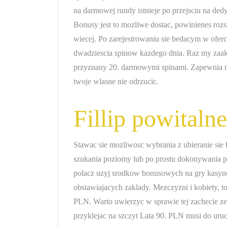
na darmowej rundy istnieje po przejsciu na d
Bonusy jest to mozliwe dostac, powinienes roz
wiecej. Po zarejestrowaniu sie bedacym w ofe
dwadziescia spinow kazdego dnia. Raz my zaakc
przyznany 20. darmowymi spinami. Zapewnia m
twoje wlasne nie odrzucic.
Fillip powital
Stawac sie mozliwosc wybrania z ubieranie si
szukania poziomy lub po prostu dokonywania pi
polacz uzyj srodkow bonusowych na gry kasyno
obstawiajacych zaklady. Mezczyzni i kobiety, t
PLN. Warto uwierzyc w sprawie tej zachecie ze 
przyklejac na szczyt Lata 90. PLN musi do ur