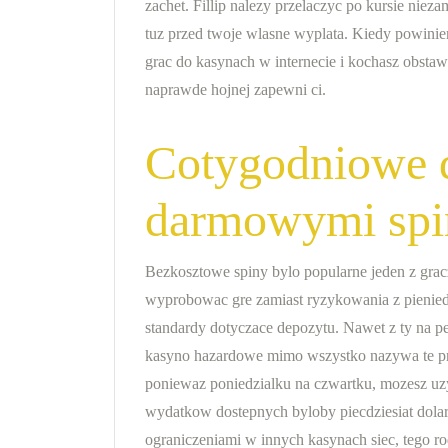
zachet. Fillip nalezy przelaczyc po kursie nie
tuz przed twoje wlasne wyplata. Kiedy powini
grac do kasynach w internecie i kochasz obstawi
naprawde hojnej zapewni ci.
Cotygodniowe 
darmowymi spi
Bezkosztowe spiny bylo popularne jeden z gra
wyprobowac gre zamiast ryzykowania z pieni
standardy dotyczace depozytu. Nawet z ty na 
kasyno hazardowe mimo wszystko nazywa te p
poniewaz poniedzialku na czwartku, mozesz uzyc
wydatkow dostepnych byloby piecdziesiat do
ograniczeniami w innych kasynach siec, tego ro