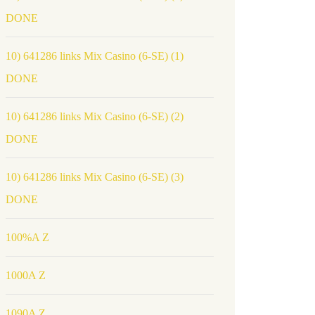
DONE
10) 641286 links Mix Casino (6-SE) (1)
DONE
10) 641286 links Mix Casino (6-SE) (2)
DONE
10) 641286 links Mix Casino (6-SE) (3)
DONE
100%A Z
1000A Z
1090A Z