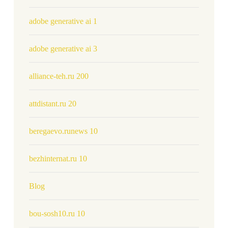
adobe generative ai 1
adobe generative ai 3
alliance-teh.ru 200
attdistant.ru 20
beregaevo.runews 10
bezhinternat.ru 10
Blog
bou-sosh10.ru 10