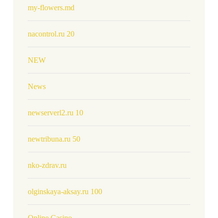
my-flowers.md
nacontrol.ru 20
NEW
News
newserverl2.ru 10
newtribuna.ru 50
nko-zdrav.ru
olginskaya-aksay.ru 100
Online Casino