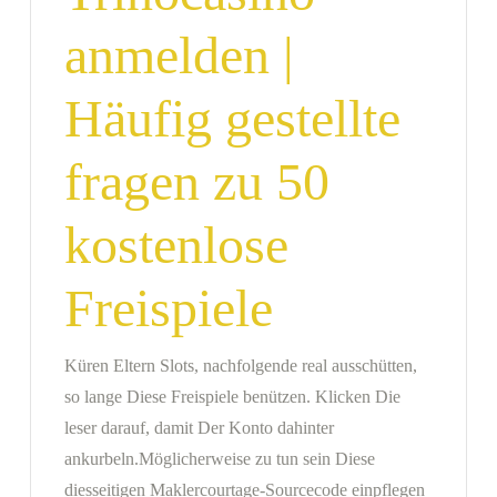
anmelden |
Häufig gestellte
fragen zu 50
kostenlose
Freispiele
Küren Eltern Slots, nachfolgende real ausschütten,
so lange Diese Freispiele benützen. Klicken Die
leser darauf, damit Der Konto dahinter
ankurbeln.Möglicherweise zu tun sein Diese
diesseitigen Maklercourtage-Sourcecode einpflegen