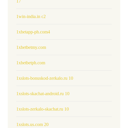
17
1win-india.in c2
1xbetapp-ph.com4
1xbetbetmy.com
1xbetbetph.com
1xslots-bonuskod-zerkalo.ru 10
1xslots-skachat-android.ru 10
1xslots-zerkalo-skachat.ru 10
1xslots.us.com 20