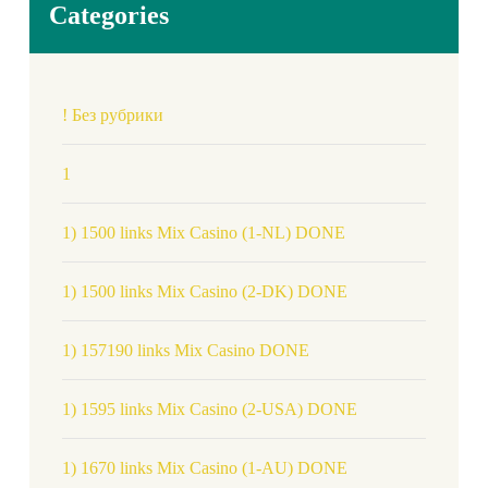
Categories
! Без рубрики
1
1) 1500 links Mix Casino (1-NL) DONE
1) 1500 links Mix Casino (2-DK) DONE
1) 157190 links Mix Casino DONE
1) 1595 links Mix Casino (2-USA) DONE
1) 1670 links Mix Casino (1-AU) DONE