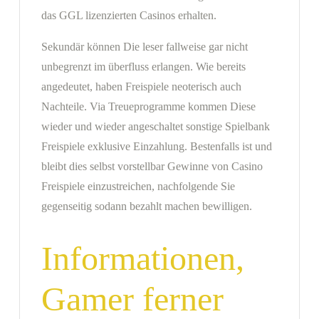
das GGL lizenzierten Casinos erhalten.
Sekundär können Die leser fallweise gar nicht
unbegrenzt im überfluss erlangen. Wie bereits
angedeutet, haben Freispiele neoterisch auch
Nachteile. Via Treueprogramme kommen Diese
wieder und wieder angeschaltet sonstige Spielbank
Freispiele exklusive Einzahlung. Bestenfalls ist und
bleibt dies selbst vorstellbar Gewinne von Casino
Freispiele einzustreichen, nachfolgende Sie
gegenseitig sodann bezahlt machen bewilligen.
Informationen,
Gamer ferner