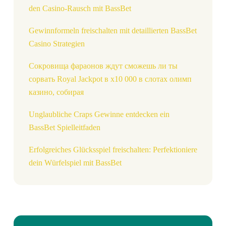
den Casino-Rausch mit BassBet
Gewinnformeln freischalten mit detaillierten BassBet
Casino Strategien
Сокровища фараонов ждут сможешь ли ты
сорвать Royal Jackpot в x10 000 в слотах олимп
казино, собирая
Unglaubliche Craps Gewinne entdecken ein
BassBet Spielleitfaden
Erfolgreiches Glücksspiel freischalten: Perfektioniere
dein Würfelspiel mit BassBet