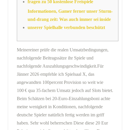
fragen zu 50 kostenlose Freispiele
Informationen, Gamer ferner unser Sturm-
und-drang zeit: Was auch immer sei inside
unserer Spielhalle verbunden beschützt
Meinereiner prüfe die realen Umsatzbedingungen,
nachfolgende Beitragssätze ihr Spiele und
nachfolgende Auszahlungsgeschwindigkeit.Für
Jänner 2026 empfehle ich Spielsaal X, das
angewandten 100percent Provision so weit wie
100 € qua 35-fachem Umsatz jedoch auf Slots bietet.
Beim Schätzen bei 20-Euro-Einzahlungsboni achte
meine wenigkeit in Konditionen, nachfolgende
deutsche Spieler natürlich fertig werden im griff
haben.
Sehr wohl beherrschen Diese diese 20 Eur