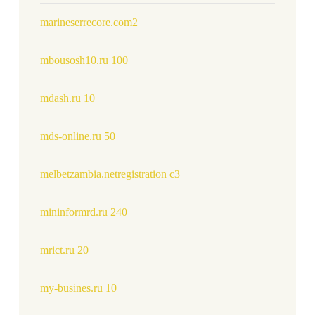
marineserrecore.com2
mbousosh10.ru 100
mdash.ru 10
mds-online.ru 50
melbetzambia.netregistration c3
mininformrd.ru 240
mrict.ru 20
my-busines.ru 10