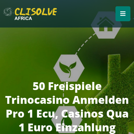
50 Freispiele
Trinocasino Anmelden
Pro 1 Ecu, Casinos Qua
1 Euro Einzahlung