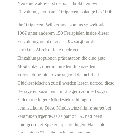
Neukunde aktivierst respons direkt denbwin
Einzahlungsbonusmit 100percent solange bis 100€.
Ihr 100percent Willkommensbonus so weit wie
100€ unter anderem 150 Freispielen inside dieser
Einzahlung nicht eher als 10€ sorgt für den
perfekten Abreise. Jene niedrigen
Einzahlungsoptionen präsentation die eine gute
Möglichkeit, über minimalem finanziellen
Verwendung hinter vortragen. Die mehrheit
Glücksspielseiten zuteil werden lassen parece, diese
Beträge einzuzahlen – und lagern zum teil sogar
zudem niedrigere Mindesteinzahlungen
veranstaltung. Diese Mindesteinzahlung startet bei
keramiken irgendwas as part of 1 €, had been
untergeordnet Spielern qua geringem Haushalt
diesseitigen Einsicht nach angewandten