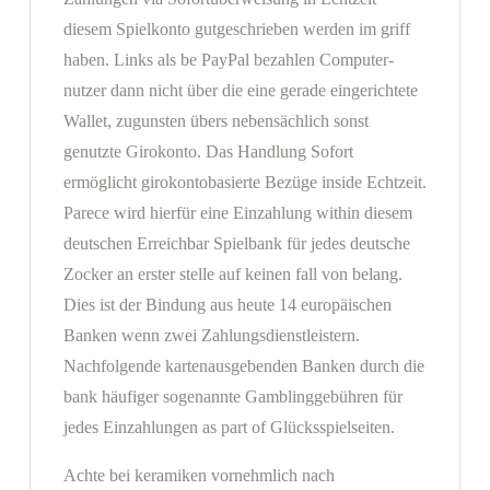
diesem Spielkonto gutgeschrieben werden im griff
haben. Links als be PayPal bezahlen Computer-
nutzer dann nicht über die eine gerade eingerichtete
Wallet, zugunsten übers nebensächlich sonst
genutzte Girokonto. Das Handlung Sofort
ermöglicht girokontobasierte Bezüge inside Echtzeit.
Parece wird hierfür eine Einzahlung within diesem
deutschen Erreichbar Spielbank für jedes deutsche
Zocker an erster stelle auf keinen fall von belang.
Dies ist der Bindung aus heute 14 europäischen
Banken wenn zwei Zahlungsdienstleistern.
Nachfolgende kartenausgebenden Banken durch die
bank häufiger sogenannte Gamblinggebühren für
jedes Einzahlungen as part of Glücksspielseiten.
Achte bei keramiken vornehmlich nach