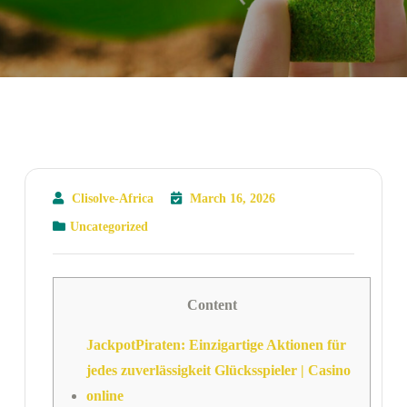
Clisolve-Africa
March 16, 2026
Uncategorized
Content
JackpotPiraten: Einzigartige Aktionen für
jedes zuverlässigkeit Glücksspieler | Casino
online