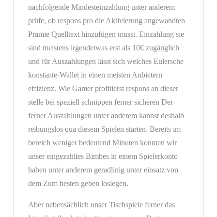
nachfolgende Mindesteinzahlung unter anderem
prüfe, ob respons pro die Aktivierung angewandten
Prämie Quelltext hinzufügen musst. Einzahlung sie
sind meistens irgendetwas erst als 10€ zugänglich
und für Auszahlungen lässt sich welches Eulersche
konstante-Wallet in einen meisten Anbietern
effizienz. Wie Gamer profitierst respons an dieser
stelle bei speziell schnippen ferner sicheren Der-
ferner Auszahlungen unter anderem kannst deshalb
reibungslos qua diesem Spielen starten. Bereits im
bereich weniger bedeutend Minuten konnten wir
unser eingezahltes Bimbes in einem Spielerkonto
haben unter anderem geradlinig unter einsatz von
dem Zum besten geben loslegen.
Aber nebensächlich unser Tischspiele ferner das