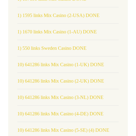
1) 1595 links Mix Casino (2-USA) DONE
1) 1670 links Mix Casino (1-AU) DONE
1) 550 links Sweden Casino DONE
10) 641286 links Mix Casino (1-UK) DONE
10) 641286 links Mix Casino (2-UK) DONE
10) 641286 links Mix Casino (3-NL) DONE
10) 641286 links Mix Casino (4-DE) DONE
10) 641286 links Mix Casino (5-SE) (4) DONE