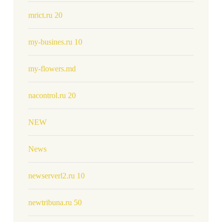
mrict.ru 20
my-busines.ru 10
my-flowers.md
nacontrol.ru 20
NEW
News
newserverl2.ru 10
newtribuna.ru 50