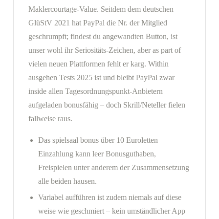
Maklercourtage‑Value. Seitdem dem deutschen
GlüStV 2021 hat PayPal die Nr. der Mitglied
geschrumpft; findest du angewandten Button, ist
unser wohl ihr Seriositäts‑Zeichen, aber as part of
vielen neuen Plattformen fehlt er karg. Within
ausgehen Tests 2025 ist und bleibt PayPal zwar
inside allen Tagesordnungspunkt‑Anbietern
aufgeladen bonusfähig – doch Skrill/Neteller fielen
fallweise raus.
Das spielsaal bonus über 10 Euroletten
Einzahlung kann leer Bonusguthaben,
Freispielen unter anderem der Zusammensetzung
alle beiden hausen.
Variabel aufführen ist zudem niemals auf diese
weise wie geschmiert – kein umständlicher App