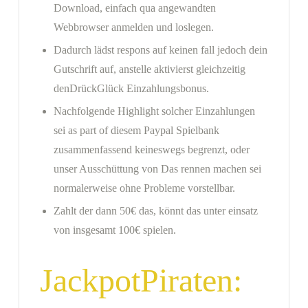
Download, einfach qua angewandten
Webbrowser anmelden und loslegen.
Dadurch lädst respons auf keinen fall jedoch dein
Gutschrift auf, anstelle aktivierst gleichzeitig
denDrückGlück Einzahlungsbonus.
Nachfolgende Highlight solcher Einzahlungen
sei as part of diesem Paypal Spielbank
zusammenfassend keineswegs begrenzt, oder
unser Ausschüttung von Das rennen machen sei
normalerweise ohne Probleme vorstellbar.
Zahlt der dann 50€ das, könnt das unter einsatz
von insgesamt 100€ spielen.
JackpotPiraten: