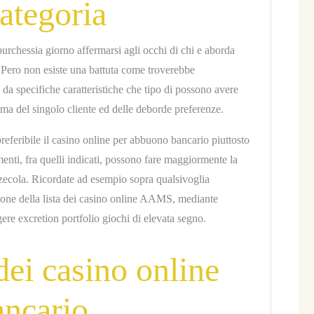
categoria
rchessia giorno affermarsi agli occhi di chi e aborda
 Pero non esiste una battuta come troverebbe
 da specifiche caratteristiche che tipo di possono avere
ima del singolo cliente ed delle deborde preferenze.
preferibile il casino online per abbuono bancario piuttosto
menti, fra quelli indicati, possono fare maggiormente la
zzecola. Ricordate ad esempio sopra qualsivoglia
ione della lista dei casino online AAMS, mediante
e excretion portfolio giochi di elevata segno.
dei casino online
ancario