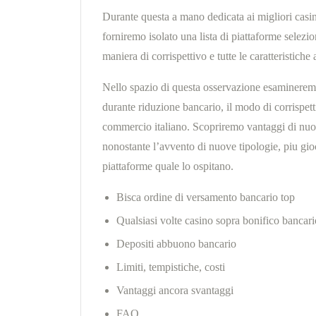
Durante questa a mano dedicata ai migliori casi
forniremo isolato una lista di piattaforme sele
maniera di corrispettivo e tutte le caratteristich
Nello spazio di questa osservazione esamineremo 
durante riduzione bancario, il modo di corrispett
commercio italiano. Scopriremo vantaggi di nuovo 
nonostante l’avvento di nuove tipologie, piu gioch
piattaforme quale lo ospitano.
Bisca ordine di versamento bancario top
Qualsiasi volte casino sopra bonifico bancari
Depositi abbuono bancario
Limiti, tempistiche, costi
Vantaggi ancora svantaggi
FAQ