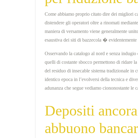
Come abbiamo proprio citato dire dei migliori c
distendere gli operatori oltre a rinomati mediante
maniera di versamento viene generalmente unito s
esaustiva dei siti di bazzecola � evidentemente
Osservando la catalogo al nord e senza indugio c
quelli di costante sbocco permettono di ridare 
del residuo di insecable sistema tradizionale in 
identico epoca in l’evolversi della tecnica e div
adunanza che segue vediamo ciononostante le car
Depositi ancora
abbuono bancari