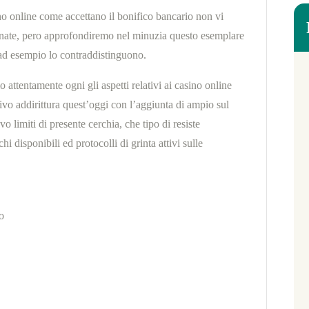
no online come accettano il bonifico bancario non vi
zionate, pero approfondiremo nel minuzia questo esemplare
e ad esempio lo contraddistinguono.
attentamente ogni gli aspetti relativi ai casino online
ivo addirittura quest’oggi con l’aggiunta di ampio sul
limiti di presente cerchia, che tipo di resiste
i disponibili ed protocolli di grinta attivi sulle
o