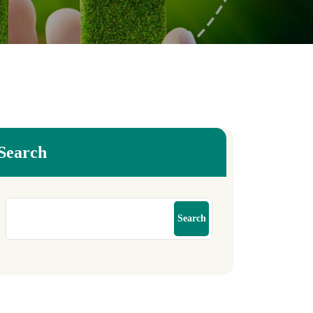
Search
Search