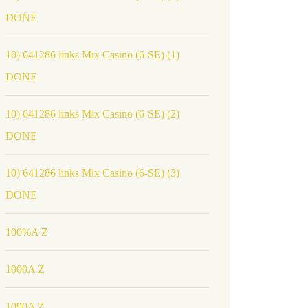
DONE
10) 641286 links Mix Casino (6-SE) (1)
DONE
10) 641286 links Mix Casino (6-SE) (2)
DONE
10) 641286 links Mix Casino (6-SE) (3)
DONE
100%A Z
1000A Z
1090A Z