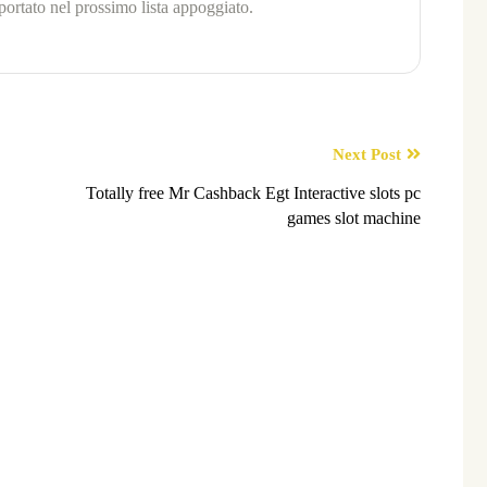
iportato nel prossimo lista appoggiato.
Next Post
Totally free Mr Cashback Egt Interactive slots pc
games slot machine