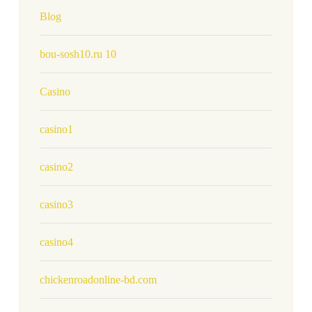
Blog
bou-sosh10.ru 10
Casino
casino1
casino2
casino3
casino4
chickenroadonline-bd.com