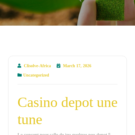
Clisolve-Africa
March 17, 2026
Uncategorized
Casino depot une
tune
Le concept pour salle de jeu quelque peu depot 5