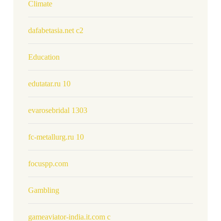
Climate
dafabetasia.net c2
Education
edutatar.ru 10
evarosebridal 1303
fc-metallurg.ru 10
focuspp.com
Gambling
gameaviator-india.it.com c