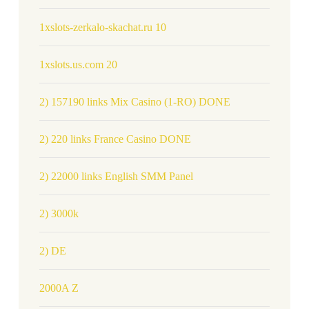
1xslots-zerkalo-skachat.ru 10
1xslots.us.com 20
2) 157190 links Mix Casino (1-RO) DONE
2) 220 links France Casino DONE
2) 22000 links English SMM Panel
2) 3000k
2) DE
2000A Z