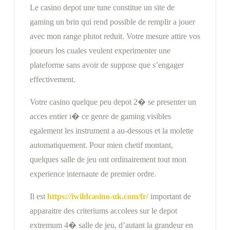
Le casino depot une tune constitue un site de
gaming un brin qui rend possible de remplir a jouer
avec mon range plutot reduit. Votre mesure attire vos
joueurs los cuales veulent experimenter une
plateforme sans avoir de suppose que s’engager
effectivement.
Votre casino quelque peu depot 2� se presenter un
acces entier i� ce genre de gaming visibles
egalement les instrument a au-dessous et la molette
automatiquement. Pour mien chetif montant,
quelques salle de jeu ont ordinairement tout mon
experience internaute de premier ordre.
Il est
https://iwildcasino-uk.com/fr/
important de
apparaitre des criteriums accolees sur le depot
extremum 4� salle de jeu, d’autant la grandeur en