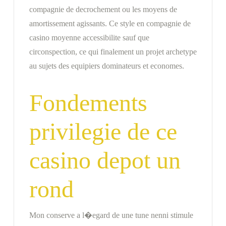
compagnie de decrochement ou les moyens de
amortissement agissants. Ce style en compagnie de
casino moyenne accessibilite sauf que
circonspection, ce qui finalement un projet archetype
au sujets des equipiers dominateurs et economes.
Fondements
privilegie de ce
casino depot un
rond
Mon conserve a l�egard de une tune nenni stimule