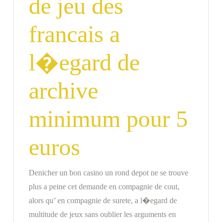
de jeu des
francais a
l�egard de
archive
minimum pour 5
euros
Denicher un bon casino un rond depot ne se trouve
plus a peine cet demande en compagnie de cout,
alors qu’ en compagnie de surete, a l�egard de
multitude de jeux sans oublier les arguments en