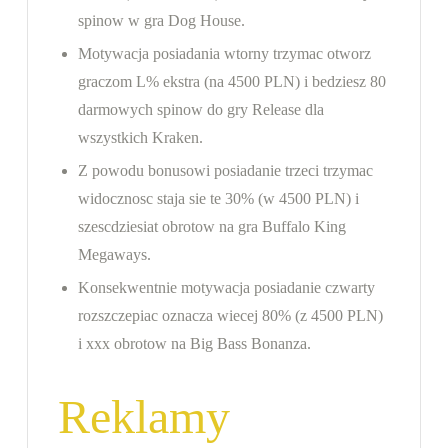
spinow w gra Dog House.
Motywacja posiadania wtorny trzymac otworz
graczom L% ekstra (na 4500 PLN) i bedziesz 80
darmowych spinow do gry Release dla
wszystkich Kraken.
Z powodu bonusowi posiadanie trzeci trzymac
widocznosc staja sie te 30% (w 4500 PLN) i
szescdziesiat obrotow na gra Buffalo King
Megaways.
Konsekwentnie motywacja posiadanie czwarty
rozszczepiac oznacza wiecej 80% (z 4500 PLN)
i xxx obrotow na Big Bass Bonanza.
Reklamy