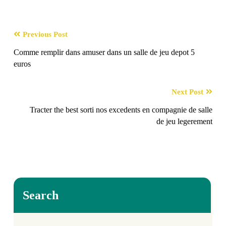
Previous Post
Comme remplir dans amuser dans un salle de jeu depot 5
euros
Next Post
Tracter the best sorti nos excedents en compagnie de salle
de jeu legerement
Search