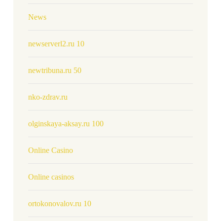
News
newserverl2.ru 10
newtribuna.ru 50
nko-zdrav.ru
olginskaya-aksay.ru 100
Online Casino
Online casinos
ortokonovalov.ru 10