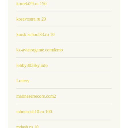
korrekt29.ru 150
kosavostra.ru 20
kursk-school33.ru 10
kz-aviatorgame.comdemo
lobby303sky.info
Lottery
marineserrecore.com2
mbousosh10.ru 100
mdash.ru 10