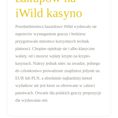
iWild kasyno
Przedsiebiorstwa hazardowe iWild wydawalo sie
naprzeciw wymaganiom graczy i bedziesz
przygotowalo mnostwo korzystnych technik
platnosci. Chopine opiekuje sie i albo klasyczne
waluty, od i mozesz wplaty krypto na krypto-
kasynach. Nalezy jednak miec na uwadze, jednego
do czlonkostwo prowadzone znajdziesz jedynie na
EUR lub PLN, a absolutnie najbardziej metod
wydatkow nie jest ktore sa oferowane w calosci
panstwach. Otwarte dla polskich graczy propozycje
dla wydawania oni: