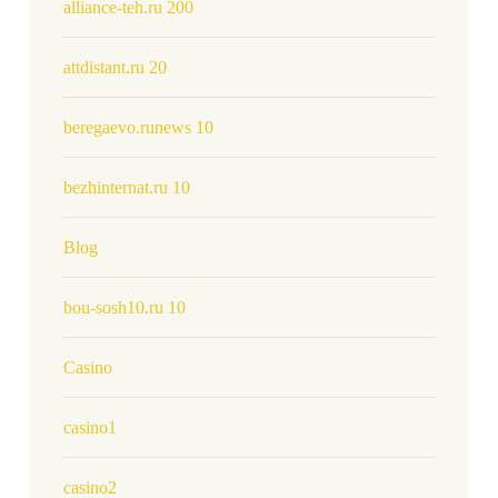
alliance-teh.ru 200
attdistant.ru 20
beregaevo.runews 10
bezhinternat.ru 10
Blog
bou-sosh10.ru 10
Casino
casino1
casino2