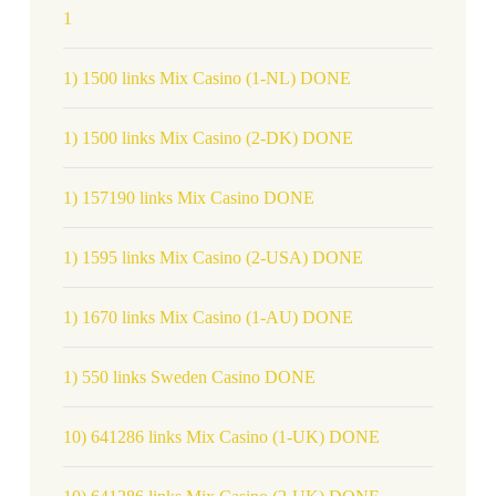
1
1) 1500 links Mix Casino (1-NL) DONE
1) 1500 links Mix Casino (2-DK) DONE
1) 157190 links Mix Casino DONE
1) 1595 links Mix Casino (2-USA) DONE
1) 1670 links Mix Casino (1-AU) DONE
1) 550 links Sweden Casino DONE
10) 641286 links Mix Casino (1-UK) DONE