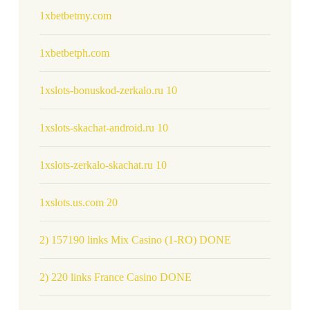
1xbetbetmy.com
1xbetbetph.com
1xslots-bonuskod-zerkalo.ru 10
1xslots-skachat-android.ru 10
1xslots-zerkalo-skachat.ru 10
1xslots.us.com 20
2) 157190 links Mix Casino (1-RO) DONE
2) 220 links France Casino DONE