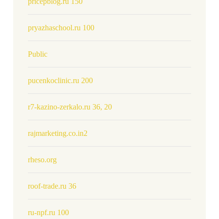
pricepblog.ru 150
pryazhaschool.ru 100
Public
pucenkoclinic.ru 200
r7-kazino-zerkalo.ru 36, 20
rajmarketing.co.in2
rheso.org
roof-trade.ru 36
ru-npf.ru 100