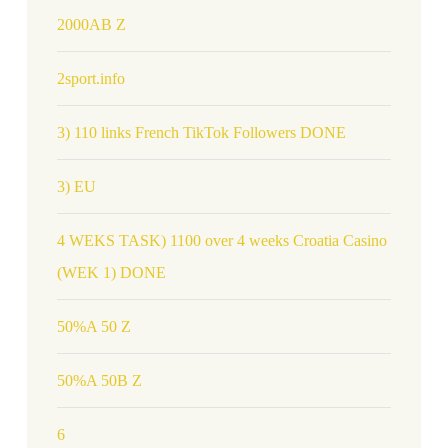
2000AB Z
2sport.info
3) 110 links French TikTok Followers DONE
3) EU
4 WEKS TASK) 1100 over 4 weeks Croatia Casino
(WEK 1) DONE
50%A 50 Z
50%A 50B Z
6