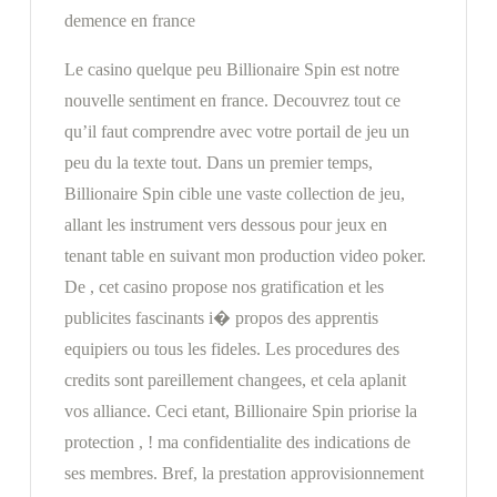
demence en france
Le casino quelque peu Billionaire Spin est notre
nouvelle sentiment en france. Decouvrez tout ce
qu’il faut comprendre avec votre portail de jeu un
peu du la texte tout. Dans un premier temps,
Billionaire Spin cible une vaste collection de jeu,
allant les instrument vers dessous pour jeux en
tenant table en suivant mon production video poker.
De , cet casino propose nos gratification et les
publicites fascinants i� propos des apprentis
equipiers ou tous les fideles. Les procedures des
credits sont pareillement changees, et cela aplanit
vos alliance. Ceci etant, Billionaire Spin priorise la
protection , ! ma confidentialite des indications de
ses membres. Bref, la prestation approvisionnement