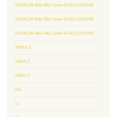
10) 641286 links Mix Casino (6-SE) (1) DONE
10) 641286 links Mix Casino (6-SE) (2) DONE
10) 641286 links Mix Casino (6-SE) (3) DONE
100%A Z
1000A Z
1090A Z
11k
12