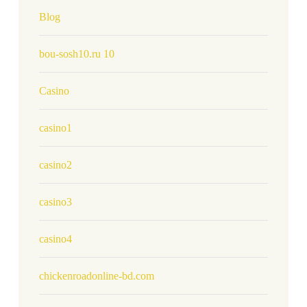
Blog
bou-sosh10.ru 10
Casino
casino1
casino2
casino3
casino4
chickenroadonline-bd.com