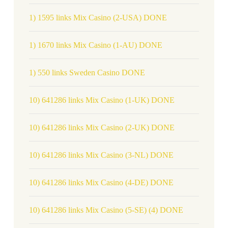
1) 1595 links Mix Casino (2-USA) DONE
1) 1670 links Mix Casino (1-AU) DONE
1) 550 links Sweden Casino DONE
10) 641286 links Mix Casino (1-UK) DONE
10) 641286 links Mix Casino (2-UK) DONE
10) 641286 links Mix Casino (3-NL) DONE
10) 641286 links Mix Casino (4-DE) DONE
10) 641286 links Mix Casino (5-SE) (4) DONE