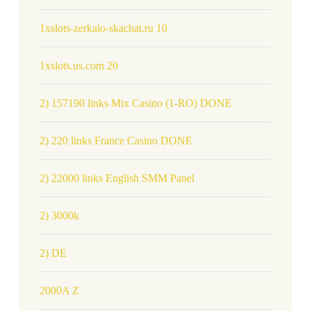
1xslots-zerkalo-skachat.ru 10
1xslots.us.com 20
2) 157190 links Mix Casino (1-RO) DONE
2) 220 links France Casino DONE
2) 22000 links English SMM Panel
2) 3000k
2) DE
2000A Z