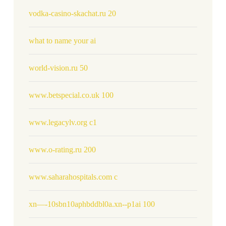
vodka-casino-skachat.ru 20
what to name your ai
world-vision.ru 50
www.betspecial.co.uk 100
www.legacylv.org c1
www.o-rating.ru 200
www.saharahospitals.com c
xn—-10sbn10aphbddbl0a.xn--p1ai 100