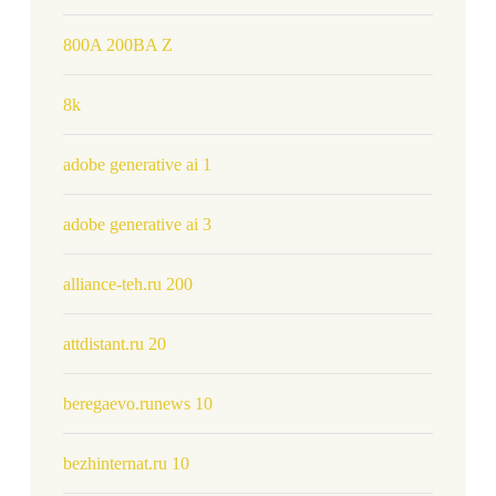
800A 200BA Z
8k
adobe generative ai 1
adobe generative ai 3
alliance-teh.ru 200
attdistant.ru 20
beregaevo.runews 10
bezhinternat.ru 10