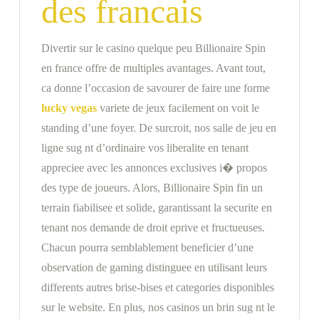
des francais
Divertir sur le casino quelque peu Billionaire Spin
en france offre de multiples avantages. Avant tout,
ca donne l’occasion de savourer de faire une forme
lucky vegas
variete de jeux facilement on voit le
standing d’une foyer. De surcroit, nos salle de jeu en
ligne sug nt d’ordinaire vos liberalite en tenant
appreciee avec les annonces exclusives i� propos
des type de joueurs. Alors, Billionaire Spin fin un
terrain fiabilisee et solide, garantissant la securite en
tenant nos demande de droit eprive et fructueuses.
Chacun pourra semblablement beneficier d’une
observation de gaming distinguee en utilisant leurs
differents autres brise-bises et categories disponibles
sur le website. En plus, nos casinos un brin sug nt le