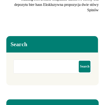
depozytu bier haus Ekskluzywna propozycja dwie stówy
Spinów
Search
Search