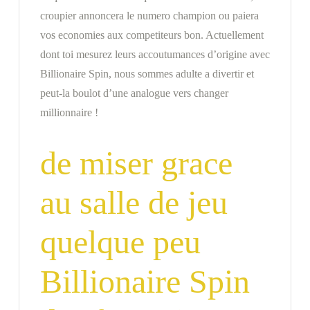
croupier annoncera le numero champion ou paiera
vos economies aux competiteurs bon. Actuellement
dont toi mesurez leurs accoutumances d’origine avec
Billionaire Spin, nous sommes adulte a divertir et
peut-la boulot d’une analogue vers changer
millionnaire !
de miser grace
au salle de jeu
quelque peu
Billionaire Spin