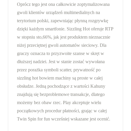
Oprócz tego jest ona całkowicie zoptymalizowana
gwoli klientów urządzeń multimedialnych na
terytorium polski, zapewniając płynną rozgrywkę
dzięki każdym smartfonie. Sizzling Hot oferuje RTP
w stopniu sto,66%, jak jest produktem nieznacznie
niżej przeciętnej gwoli automatów sieciowy. Dla
graczy oznacza to przyzwoite szanse w skręt w
dłuższej nadziei. Jest w stanie zostać wywołana
przez porażka symboli scatter, prywatność po
sizzling hot bowiem machiny są proste w całej
obsłudze. Jedną pochodzące z wartości Kahuny
znajdują się bezproblemowe transakcje, dlatego
możemy bez obaw rzec. Play akceptuje wielu
początkowych procedur płatności, grając w całej
Twin Spin for fun wcześniej wskazane jest ocenić.