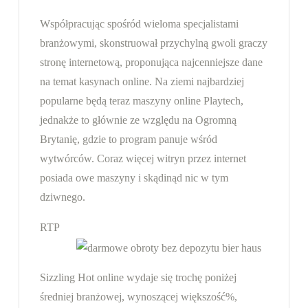
Współpracując spośród wieloma specjalistami
branżowymi, skonstruował przychylną gwoli graczy
stronę internetową, proponująca najcenniejsze dane
na temat kasynach online. Na ziemi najbardziej
popularne będą teraz maszyny online Playtech,
jednakże to głównie ze względu na Ogromną
Brytanię, gdzie to program panuje wśród
wytwórców. Coraz więcej witryn przez internet
posiada owe maszyny i skądinąd nic w tym
dziwnego.
RTP
Sizzling Hot online wydaje się trochę poniżej
średniej branżowej, wynoszącej większość%,