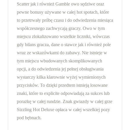
Scatter jak i również Gamble owo sędziwe oraz
pewne bonusy używane w całej hot spotach, które
to przetrwały próbę czasu i do odwiedzenia miesiąca
współczesnego zachwycają graczy. Owo w tym
miejscu zlokalizowano wszelkie liczniki, wówczas
gdy bilans gracza, dane o stawce jak i również pole
wraz ze wskazówkami do zabawy. Nie istnieje w
tym miejscu wbudowanych skomplikowanych
opcji, a do odwiedzenia jej pełnej obsługiwania
wystarczy kilka klarownie wyżej wymienionych
przycisków. To dzięki przedtem istnieją losowane
znaki, które to explicite odpowiadają za sukces lub
porażkę w całej rundzie. Znak gwiazdy w całej grze
Sizzling Hot Deluxe opłaca w całej wszelkiej pozy
pod bębnach.