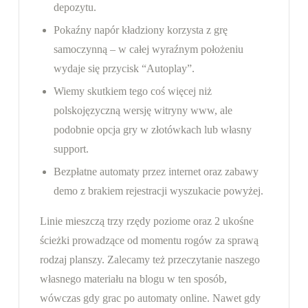
depozytu.
Pokaźny napór kładziony korzysta z grę
samoczynną – w całej wyraźnym położeniu
wydaje się przycisk “Autoplay”.
Wiemy skutkiem tego coś więcej niż
polskojęzyczną wersję witryny www, ale
podobnie opcja gry w złotówkach lub własny
support.
Bezpłatne automaty przez internet oraz zabawy
demo z brakiem rejestracji wyszukacie powyżej.
Linie mieszczą trzy rzędy poziome oraz 2 ukośne
ścieżki prowadzące od momentu rogów za sprawą
rodzaj planszy. Zalecamy też przeczytanie naszego
własnego materiału na blogu w ten sposób,
wówczas gdy grac po automaty online. Nawet gdy