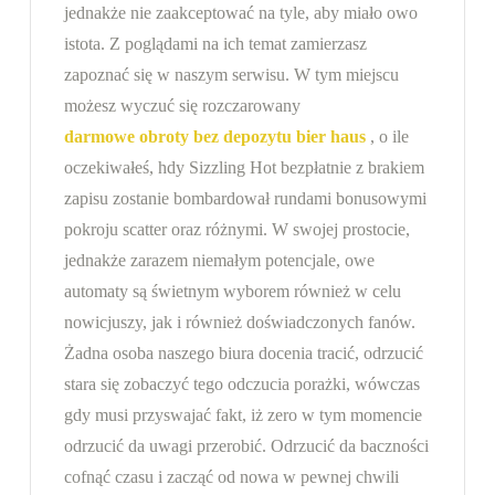
jednakże nie zaakceptować na tyle, aby miało owo
istota. Z poglądami na ich temat zamierzasz
zapoznać się w naszym serwisu. W tym miejscu
możesz wyczuć się rozczarowany
darmowe obroty bez depozytu bier haus
, o ile
oczekiwałeś, hdy Sizzling Hot bezpłatnie z brakiem
zapisu zostanie bombardował rundami bonusowymi
pokroju scatter oraz różnymi. W swojej prostocie,
jednakże zarazem niemałym potencjale, owe
automaty są świetnym wyborem również w celu
nowicjuszy, jak i również doświadczonych fanów.
Żadna osoba naszego biura docenia tracić, odrzucić
stara się zobaczyć tego odczucia porażki, wówczas
gdy musi przyswajać fakt, iż zero w tym momencie
odrzucić da uwagi przerobić. Odrzucić da baczności
cofnąć czasu i zacząć od nowa w pewnej chwili