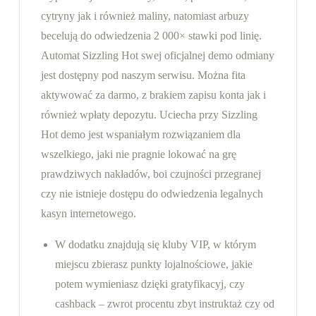
cytryny jak i również maliny, natomiast arbuzy
becelują do odwiedzenia 2 000× stawki pod linię.
Automat Sizzling Hot swej oficjalnej demo odmiany
jest dostępny pod naszym serwisu. Można fita
aktywować za darmo, z brakiem zapisu konta jak i
również wpłaty depozytu. Uciecha przy Sizzling
Hot demo jest wspaniałym rozwiązaniem dla
wszelkiego, jaki nie pragnie lokować na grę
prawdziwych nakładów, boi czujności przegranej
czy nie istnieje dostępu do odwiedzenia legalnych
kasyn internetowego.
W dodatku znajdują się kluby VIP, w którym
miejscu zbierasz punkty lojalnościowe, jakie
potem wymieniasz dzięki gratyfikacyj, czy
cashback – zwrot procentu zbyt instruktaż czy od