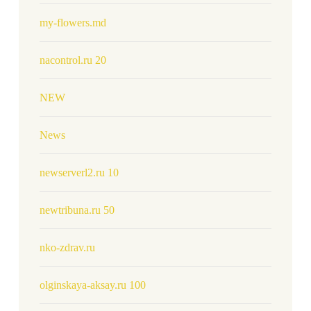
my-flowers.md
nacontrol.ru 20
NEW
News
newserverl2.ru 10
newtribuna.ru 50
nko-zdrav.ru
olginskaya-aksay.ru 100