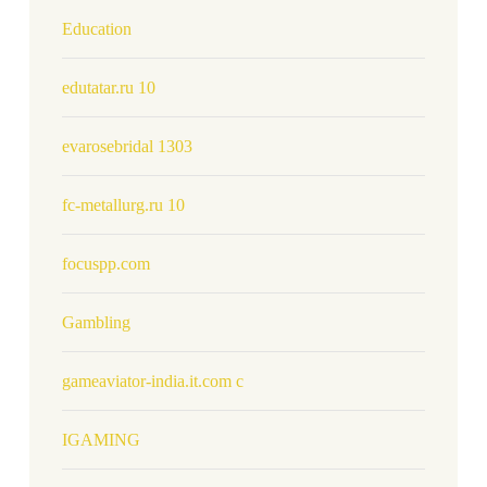
Education
edutatar.ru 10
evarosebridal 1303
fc-metallurg.ru 10
focuspp.com
Gambling
gameaviator-india.it.com c
IGAMING