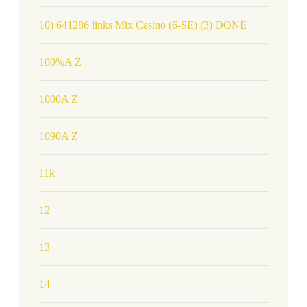
10) 641286 links Mix Casino (6-SE) (3) DONE
100%A Z
1000A Z
1090A Z
11k
12
13
14