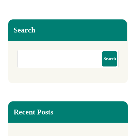
Search
Search
Recent Posts