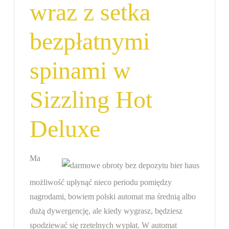
wraz z setka
bezpłatnymi
spinami w
Sizzling Hot
Deluxe
Ma
możliwość upłynąć nieco periodu pomiędzy
nagrodami, bowiem polski automat ma średnią albo
dużą dywergencję, ale kiedy wygrasz, będziesz
spodziewać się rzetelnych wypłat. W automat