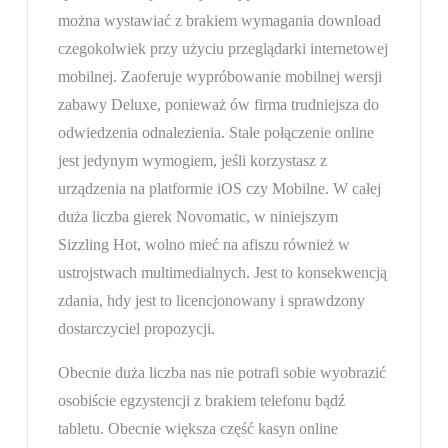
można wystawiać z brakiem wymagania download
czegokolwiek przy użyciu przeglądarki internetowej
mobilnej. Zaoferuje wypróbowanie mobilnej wersji
zabawy Deluxe, ponieważ ów firma trudniejsza do
odwiedzenia odnalezienia. Stałe połączenie online
jest jedynym wymogiem, jeśli korzystasz z
urządzenia na platformie iOS czy Mobilne. W całej
duża liczba gierek Novomatic, w niniejszym
Sizzling Hot, wolno mieć na afiszu również w
ustrojstwach multimedialnych. Jest to konsekwencją
zdania, hdy jest to licencjonowany i sprawdzony
dostarczyciel propozycji.
Obecnie duża liczba nas nie potrafi sobie wyobrazić
osobiście egzystencji z brakiem telefonu bądź
tabletu. Obecnie większa część kasyn online