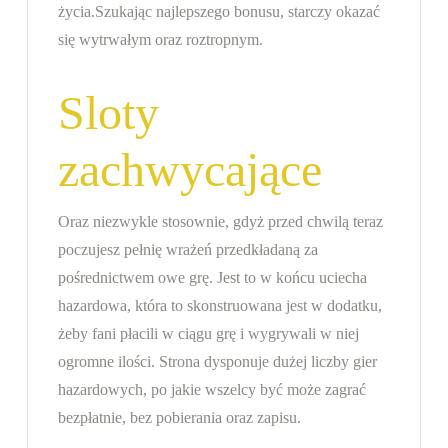
życia.Szukając najlepszego bonusu, starczy okazać
się wytrwałym oraz roztropnym.
Sloty
zachwycające
Oraz niezwykle stosownie, gdyż przed chwilą teraz
poczujesz pełnię wrażeń przedkładaną za
pośrednictwem owe grę. Jest to w końcu uciecha
hazardowa, która to skonstruowana jest w dodatku,
żeby fani płacili w ciągu grę i wygrywali w niej
ogromne ilości. Strona dysponuje dużej liczby gier
hazardowych, po jakie wszelcy być może zagrać
bezpłatnie, bez pobierania oraz zapisu.