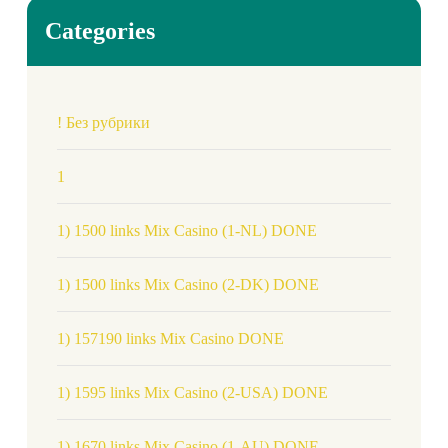
Categories
! Без рубрики
1
1) 1500 links Mix Casino (1-NL) DONE
1) 1500 links Mix Casino (2-DK) DONE
1) 157190 links Mix Casino DONE
1) 1595 links Mix Casino (2-USA) DONE
1) 1670 links Mix Casino (1-AU) DONE