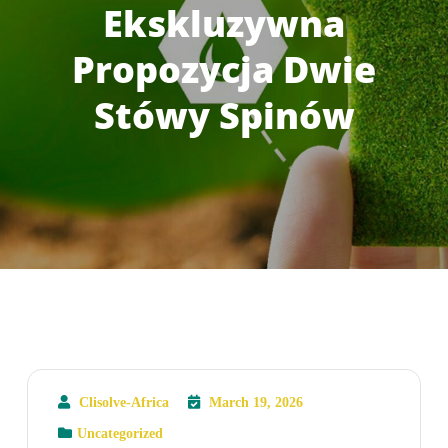
Ekskluzywna
Propozycja Dwie
Stówy Spinów
Clisolve-Africa
March 19, 2026
Uncategorized