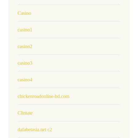
Casino
casino1
casino2
casino3
casino4
chickenroadonline-bd.com
Climate
dafabetasia.net c2