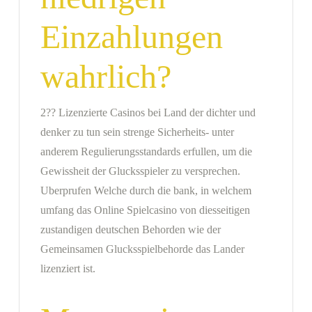
Einzahlungen
wahrlich?
2?? Lizenzierte Casinos bei Land der dichter und
denker zu tun sein strenge Sicherheits- unter
anderem Regulierungsstandards erfullen, um die
Gewissheit der Glucksspieler zu versprechen.
Uberprufen Welche durch die bank, in welchem
umfang das Online Spielcasino von diesseitigen
zustandigen deutschen Behorden wie der
Gemeinsamen Glucksspielbehorde das Lander
lizenziert ist.