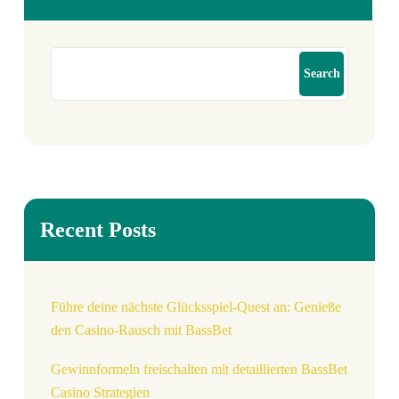
Search
Recent Posts
Führe deine nächste Glücksspiel-Quest an: Genieße
den Casino-Rausch mit BassBet
Gewinnformeln freischalten mit detaillierten BassBet
Casino Strategien