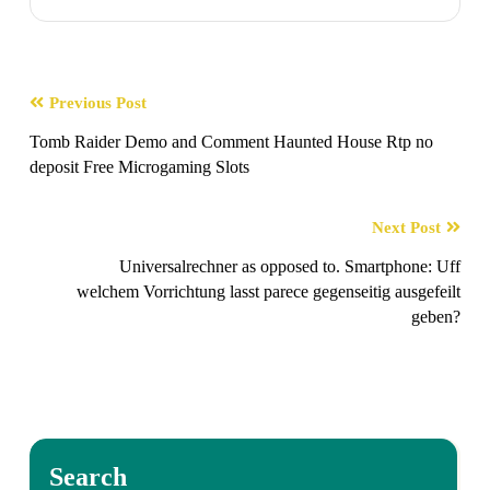
Previous Post
Tomb Raider Demo and Comment Haunted House Rtp no
deposit Free Microgaming Slots
Next Post
Universalrechner as opposed to. Smartphone: Uff
welchem Vorrichtung lasst parece gegenseitig ausgefeilt
geben?
Search