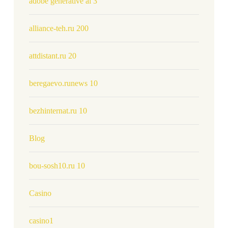
adobe generative ai 3
alliance-teh.ru 200
attdistant.ru 20
beregaevo.runews 10
bezhinternat.ru 10
Blog
bou-sosh10.ru 10
Casino
casino1