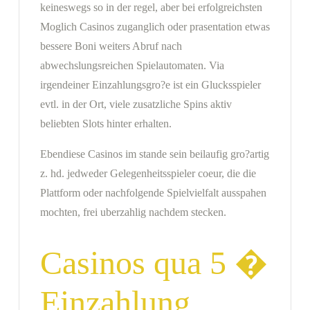
keineswegs so in der regel, aber bei erfolgreichsten
Moglich Casinos zuganglich oder prasentation etwas
bessere Boni weiters Abruf nach
abwechslungsreichen Spielautomaten. Via
irgendeiner Einzahlungsgro?e ist ein Glucksspieler
evtl. in der Ort, viele zusatzliche Spins aktiv
beliebten Slots hinter erhalten.
Ebendiese Casinos im stande sein beilaufig gro?artig
z. hd. jedweder Gelegenheitsspieler coeur, die die
Plattform oder nachfolgende Spielvielfalt ausspahen
mochten, frei uberzahlig nachdem stecken.
Casinos qua 5 �
Einzahlung