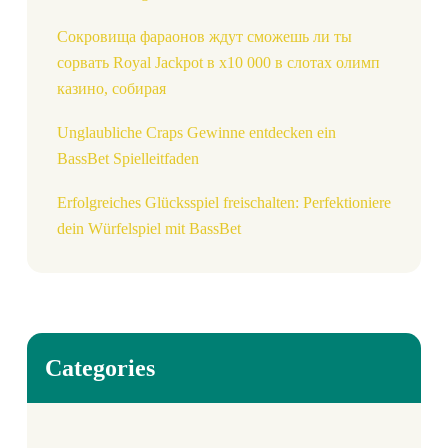
Сокровища фараонов ждут сможешь ли ты
сорвать Royal Jackpot в x10 000 в слотах олимп
казино, собирая
Unglaubliche Craps Gewinne entdecken ein
BassBet Spielleitfaden
Erfolgreiches Glücksspiel freischalten: Perfektioniere
dein Würfelspiel mit BassBet
Categories