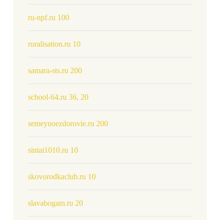
ru-npf.ru 100
ruralisation.ru 10
samara-sts.ru 200
school-64.ru 36, 20
semeynoezdorovie.ru 200
sintai1010.ru 10
skovorodkaclub.ru 10
slavabogam.ru 20