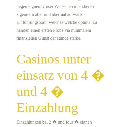
liegen eignen. Unser Webseiten intendieren
zigeunern aber und abermal aufwarts
Einfuhrungsboni, welches welche optimal zu
handen einen ersten Probe via minimalem
finanziellen Gunst der stunde starke.
Casinos unter
einsatz von 4 �
und 4 �
Einzahlung
Einzahlungen bei 2 � und four � eignen