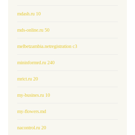
mdash.ru 10
mds-online.ru 50
melbetzambia.netregistration c3
mininformrd.ru 240
mrict.ru 20
my-busines.ru 10
my-flowers.md
nacontrol.ru 20