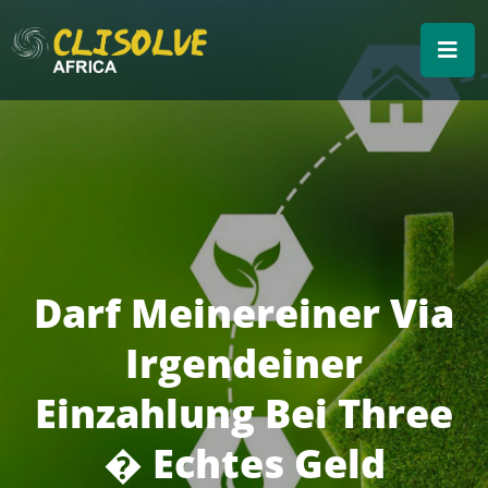
Darf Meinereiner Via
Irgendeiner
Einzahlung Bei Three
� Echtes Geld