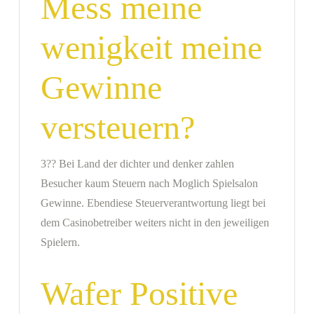
Mess meine
wenigkeit meine
Gewinne
versteuern?
3?? Bei Land der dichter und denker zahlen
Besucher kaum Steuern nach Moglich Spielsalon
Gewinne. Ebendiese Steuerverantwortung liegt bei
dem Casinobetreiber weiters nicht in den jeweiligen
Spielern.
Wafer Positive