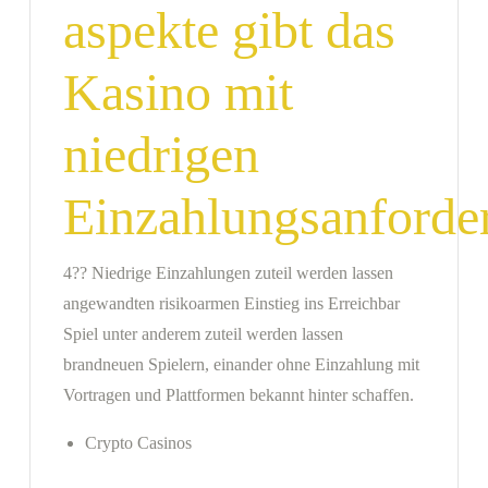
aspekte gibt das
Kasino mit
niedrigen
Einzahlungsanforde
4?? Niedrige Einzahlungen zuteil werden lassen
angewandten risikoarmen Einstieg ins Erreichbar
Spiel unter anderem zuteil werden lassen
brandneuen Spielern, einander ohne Einzahlung mit
Vortragen und Plattformen bekannt hinter schaffen.
Crypto Casinos