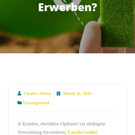
Erwerben?
Clisolve-Africa
March 16, 2026
Uncategorized
Je Kunden, ebendiese Optionen via niedrigem
Verwendung favorisieren,
Easybet online