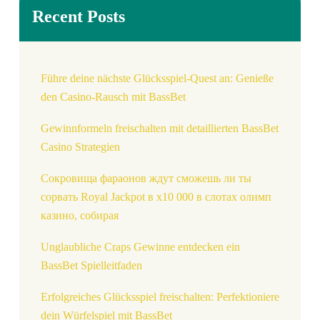
Recent Posts
Führe deine nächste Glücksspiel-Quest an: Genieße
den Casino-Rausch mit BassBet
Gewinnformeln freischalten mit detaillierten BassBet
Casino Strategien
Сокровища фараонов ждут сможешь ли ты
сорвать Royal Jackpot в x10 000 в слотах олимп
казино, собирая
Unglaubliche Craps Gewinne entdecken ein
BassBet Spielleitfaden
Erfolgreiches Glücksspiel freischalten: Perfektioniere
dein Würfelspiel mit BassBet