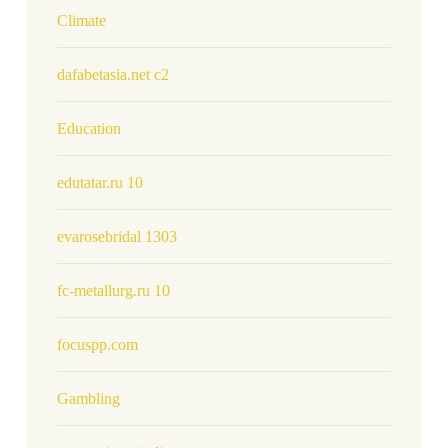
Climate
dafabetasia.net c2
Education
edutatar.ru 10
evarosebridal 1303
fc-metallurg.ru 10
focuspp.com
Gambling