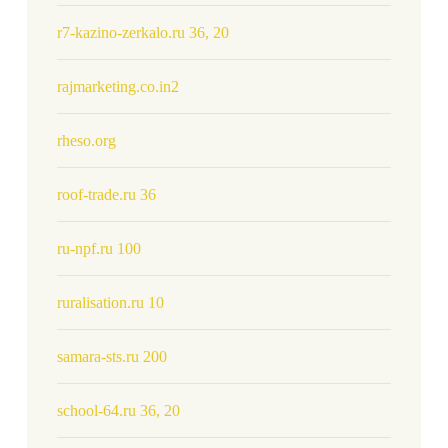
r7-kazino-zerkalo.ru 36, 20
rajmarketing.co.in2
rheso.org
roof-trade.ru 36
ru-npf.ru 100
ruralisation.ru 10
samara-sts.ru 200
school-64.ru 36, 20