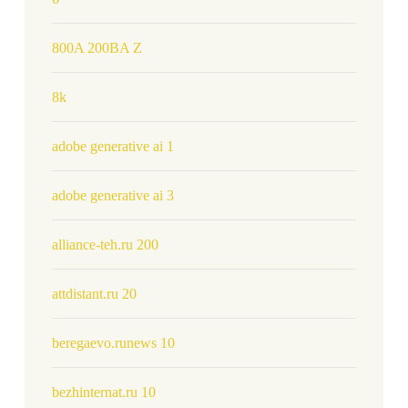
800A 200BA Z
8k
adobe generative ai 1
adobe generative ai 3
alliance-teh.ru 200
attdistant.ru 20
beregaevo.runews 10
bezhinternat.ru 10