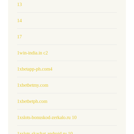
13
14
17
1win-india.in c2
1xbetapp-ph.com4
1xbetbetmy.com
1xbetbetph.com
1xslots-bonuskod-zerkalo.ru 10
1xslots-skachat-android.ru 10