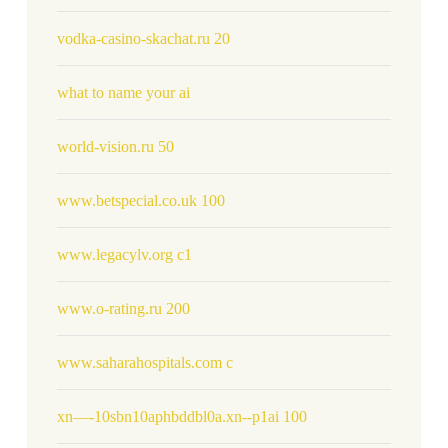
vodka-casino-skachat.ru 20
what to name your ai
world-vision.ru 50
www.betspecial.co.uk 100
www.legacylv.org c1
www.o-rating.ru 200
www.saharahospitals.com c
xn—-10sbn10aphbddbl0a.xn--p1ai 100