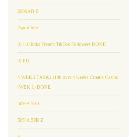
2000AB Z
2sport.info
3) 110 links French TikTok Followers DONE
3) EU
4 WEKS TASK) 1100 over 4 weeks Croatia Casino
(WEK 1) DONE
50%A 50 Z
50%A 50B Z
6