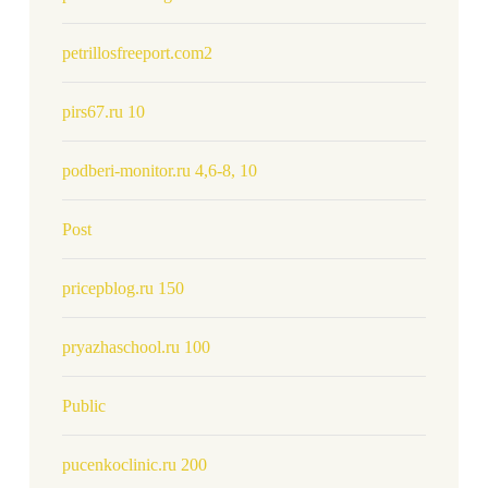
petrillosfreeport.com2
pirs67.ru 10
podberi-monitor.ru 4,6-8, 10
Post
pricepblog.ru 150
pryazhaschool.ru 100
Public
pucenkoclinic.ru 200