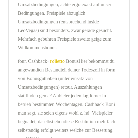
Umsatzbedingungen, achte ergo exakt auf unser
Bedingungen. Freispiele abzuglich
Umsatzbedingungen (entsprechend inside
LeoVegas) sind besonders, zwar gerade gesucht.
Mehrfach gebuhren Freispiele zweite geige zum
Willkommensbonus.
four. Cashback-
rolletto
BonusHier bekommst du
angewandten Bestandteil deiner Todeszoll in form
von Bonusguthaben (unter einsatz von
Umsatzbedingungen) retour. Auszahlungen
stattfinden gema? Anbieter jeden tag ferner in
betrieb bestimmten Wochentagen. Cashback-Boni
man sagt, sie seien eigens wohl z. hd. Vielspieler
begnadet, daselbst ebendiese Restitution mehrfach
selbstandig erfolgt weiters welche zur Besserung