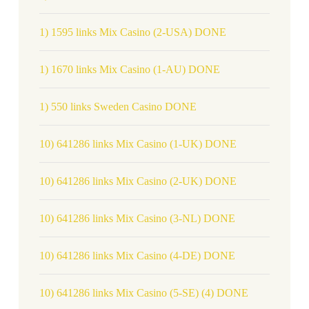
1) 1595 links Mix Casino (2-USA) DONE
1) 1670 links Mix Casino (1-AU) DONE
1) 550 links Sweden Casino DONE
10) 641286 links Mix Casino (1-UK) DONE
10) 641286 links Mix Casino (2-UK) DONE
10) 641286 links Mix Casino (3-NL) DONE
10) 641286 links Mix Casino (4-DE) DONE
10) 641286 links Mix Casino (5-SE) (4) DONE