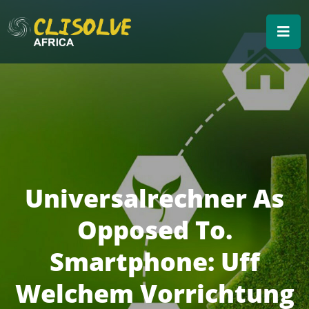
Universalrechner As
Opposed To.
Smartphone: Uff
Welchem Vorrichtung