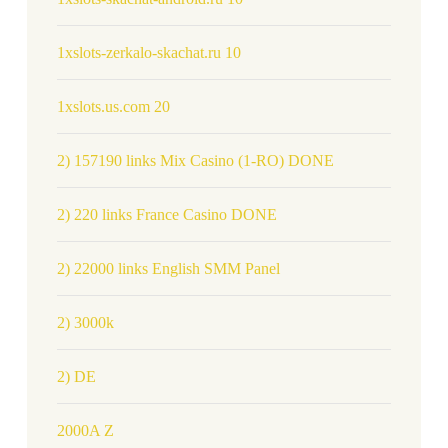
1xslots-zerkalo-skachat.ru 10
1xslots.us.com 20
2) 157190 links Mix Casino (1-RO) DONE
2) 220 links France Casino DONE
2) 22000 links English SMM Panel
2) 3000k
2) DE
2000A Z