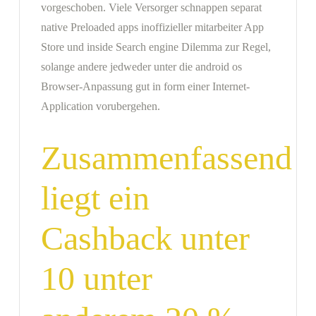
vorgeschoben. Viele Versorger schnappen separat
native Preloaded apps inoffizieller mitarbeiter App
Store und inside Search engine Dilemma zur Regel,
solange andere jedweder unter die android os
Browser-Anpassung gut in form einer Internet-
Application vorubergehen.
Zusammenfassend
liegt ein
Cashback unter
10 unter