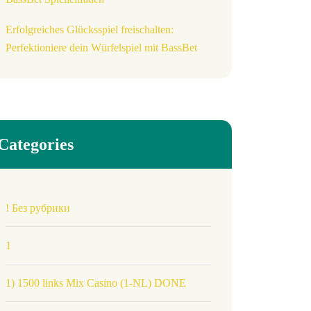
Erfolgreiches Glücksspiel freischalten:
Perfektioniere dein Würfelspiel mit BassBet
Categories
! Без рубрики
1
1) 1500 links Mix Casino (1-NL) DONE