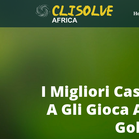
H
I Migliori C
A Gli Gioca
Gol