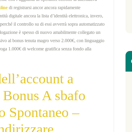
line
di registrarsi ancor ancora rapidamente
à digitale ancora la lista d’identità elettronica, invero,
 perché il controllo su di essi avverrà sopra automatizzato
atalogazione è spesso di nuovo amabilmente collegato un
essivo al bonus tenuta magro verso 2.000€, con linguaggio
ga 1.000€ di welcome gratifica senza fondo alla
ell’account a
uo Bonus A sbafo
do Spontaneo –
ndirizzare