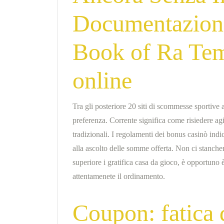
Documentazione!
Book of Ra Tem
online
Tra gli posteriore 20 siti di scommesse sportiv
preferenza. Corrente significa come risiedere agi
tradizionali. I regolamenti dei bonus casinò indic
alla ascolto delle somme offerta. Non ci stanche
superiore i gratifica casa da gioco, è opportuno èr
attentamenete il ordinamento.
Coupon: fatica 