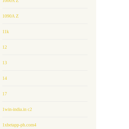
1000A Z
1090A Z
11k
12
13
14
17
1win-india.in c2
1xbetapp-ph.com4