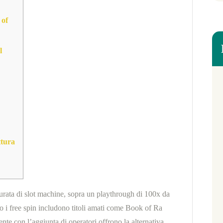
 of
l
ttura
curata di slot machine, sopra un playthrough di 100x da
so i free spin includono titoli amati come Book of Ra
te con l’aggiunta di operatori offrono la alternativa