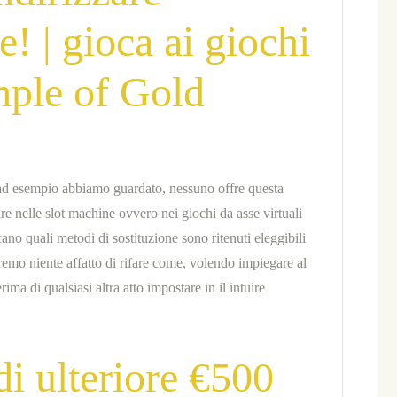
 | gioca ai giochi
ple of Gold
e ad esempio abbiamo guardato, nessuno offre questa
re nelle slot machine ovvero nei giochi da asse virtuali
ano quali metodi di sostituzione sono ritenuti eleggibili
remo niente affatto di rifare come, volendo impiegare al
ima di qualsiasi altra atto impostare in il intuire
di ulteriore €500