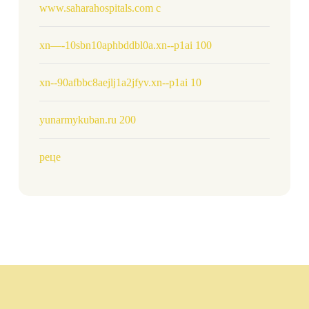
www.saharahospitals.com c
xn—-10sbn10aphbddbl0a.xn--p1ai 100
xn--90afbbc8aejlj1a2jfyv.xn--p1ai 10
yunarmykuban.ru 200
реце