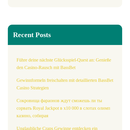
Recent Posts
Führe deine nächste Glücksspiel-Quest an: Genieße
den Casino-Rausch mit BassBet
Gewinnformeln freischalten mit detaillierten BassBet
Casino Strategien
Сокровища фараонов ждут сможешь ли ты
сорвать Royal Jackpot в x10 000 в слотах олимп
казино, собирая
Unglaubliche Craps Gewinne entdecken ein