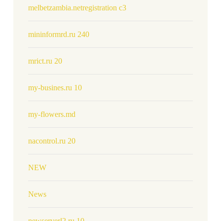
melbetzambia.netregistration c3
mininformrd.ru 240
mrict.ru 20
my-busines.ru 10
my-flowers.md
nacontrol.ru 20
NEW
News
newserverl2.ru 10