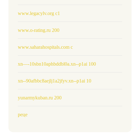
www.legacylv.org c1
www.o-rating.ru 200
www.saharahospitals.com c
xn—-10sbn10aphbddbl0a.xn--p1ai 100
xn--90afbbc8aejlj1a2jfyv.xn--p1ai 10
yunarmykuban.ru 200
реце