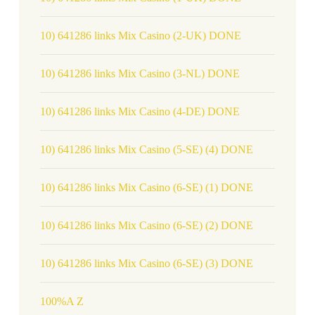
10) 641286 links Mix Casino (2-UK) DONE
10) 641286 links Mix Casino (3-NL) DONE
10) 641286 links Mix Casino (4-DE) DONE
10) 641286 links Mix Casino (5-SE) (4) DONE
10) 641286 links Mix Casino (6-SE) (1) DONE
10) 641286 links Mix Casino (6-SE) (2) DONE
10) 641286 links Mix Casino (6-SE) (3) DONE
100%A Z