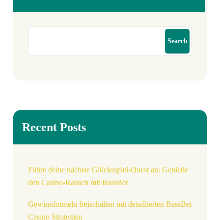
Search
Recent Posts
Führe deine nächste Glücksspiel-Quest an: Genieße
den Casino-Rausch mit BassBet
Gewinnformeln freischalten mit detaillierten BassBet
Casino Strategien