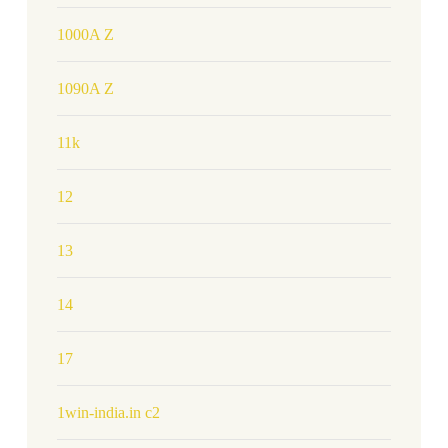
1000A Z
1090A Z
11k
12
13
14
17
1win-india.in c2