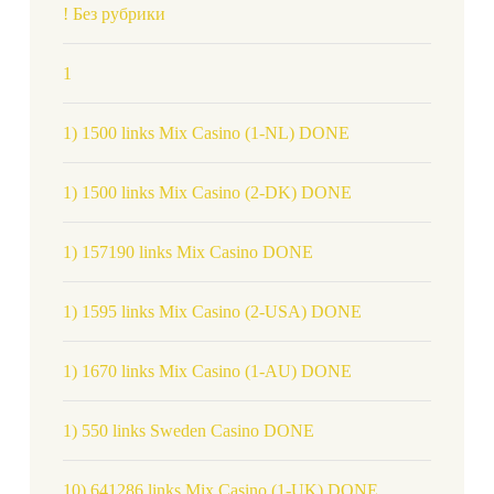
! Без рубрики
1
1) 1500 links Mix Casino (1-NL) DONE
1) 1500 links Mix Casino (2-DK) DONE
1) 157190 links Mix Casino DONE
1) 1595 links Mix Casino (2-USA) DONE
1) 1670 links Mix Casino (1-AU) DONE
1) 550 links Sweden Casino DONE
10) 641286 links Mix Casino (1-UK) DONE