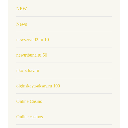
NEW
News
newserverl2.ru 10
newtribuna.ru 50
nko-zdrav.ru
olginskaya-aksay.ru 100
Online Casino
Online casinos