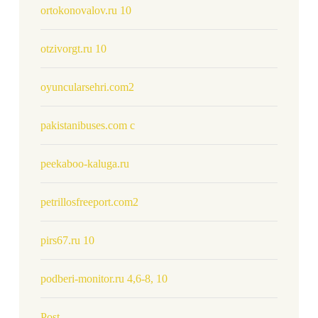
ortokonovalov.ru 10
otzivorgt.ru 10
oyuncularsehri.com2
pakistanibuses.com c
peekaboo-kaluga.ru
petrillosfreeport.com2
pirs67.ru 10
podberi-monitor.ru 4,6-8, 10
Post