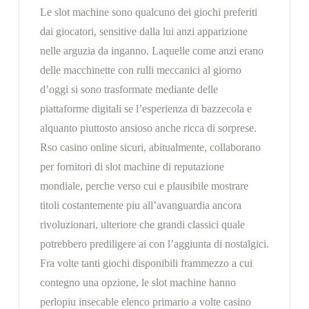
Le slot machine sono qualcuno dei giochi preferiti
dai giocatori, sensitive dalla lui anzi apparizione
nelle arguzia da inganno. Laquelle come anzi erano
delle macchinette con rulli meccanici al giorno
d’oggi si sono trasformate mediante delle
piattaforme digitali se l’esperienza di bazzecola e
alquanto piuttosto ansioso anche ricca di sorprese.
Rso casino online sicuri, abitualmente, collaborano
per fornitori di slot machine di reputazione
mondiale, perche verso cui e plausibile mostrare
titoli costantemente piu all’avanguardia ancora
rivoluzionari, ulteriore che grandi classici quale
potrebbero prediligere ai con l’aggiunta di nostalgici.
Fra volte tanti giochi disponibili frammezzo a cui
contegno una opzione, le slot machine hanno
perlopiu insecable elenco primario a volte casino