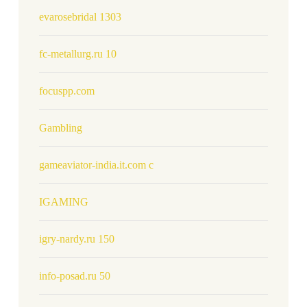
evarosebridal 1303
fc-metallurg.ru 10
focuspp.com
Gambling
gameaviator-india.it.com c
IGAMING
igry-nardy.ru 150
info-posad.ru 50