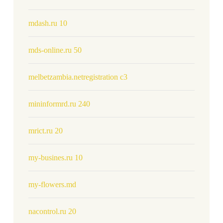
mdash.ru 10
mds-online.ru 50
melbetzambia.netregistration c3
mininformrd.ru 240
mrict.ru 20
my-busines.ru 10
my-flowers.md
nacontrol.ru 20