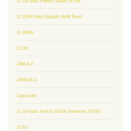
2) 220 links France Casino DONE
2) 22000 links English SMM Panel
2) 3000k
2) DE
2000A Z
2000AB Z
2sport.info
3) 110 links French TikTok Followers DONE
3) EU