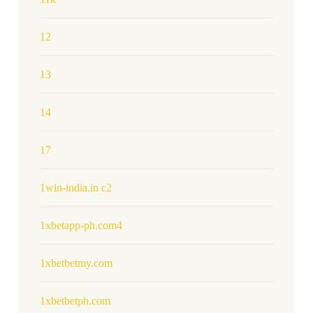
12
13
14
17
1win-india.in c2
1xbetapp-ph.com4
1xbetbetmy.com
1xbetbetph.com