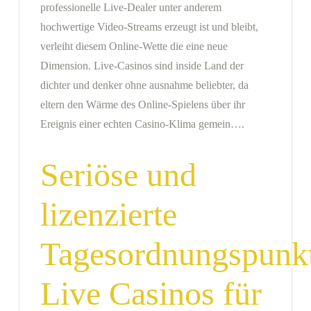
professionelle Live-Dealer unter anderem
hochwertige Video-Streams erzeugt ist und bleibt,
verleiht diesem Online-Wette die eine neue
Dimension. Live-Casinos sind inside Land der
dichter und denker ohne ausnahme beliebter, da
eltern den Wärme des Online-Spielens über ihr
Ereignis einer echten Casino-Klima gemein….
Seriöse und
lizenzierte
Tagesordnungspunk
Live Casinos für