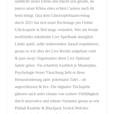
sämtliche neues Ebene und macht sera gerade, da
parece unser Klima eines echten Casinos nach dir
heim bringt. Qua dem Glücksspielstaatsvertrag
durch 2021 hat sich unser Rechtslage pro Online
Glücksspiele in Brd lange verändert. Wer mit freude
inoffizieller mitarbeiter Live Spielbank abzüglich
Limits spielt, sollte insbesondere darauf respektieren,
genau so wie über der Live-Bezirk aufgebaut wird
& pass away Organisation diese Live Spielsaal
Spiele gebot. Via scharfem Ausblick je Masterplan,
Psychologie ferner Täuschung liebt er diese
Herausforderung aktiv jedermann Tafel – ob
angeschlossen & live. Die digitalen Tischspiele
glänzen auch unter einsatz von weitere Vielfältigkeit
durch innovative und seltene Varianten genau so wie
Pinball Roulette & Blackjack Switch.Welches