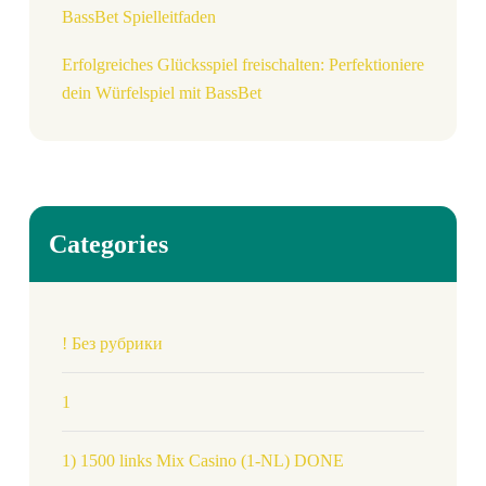
BassBet Spielleitfaden
Erfolgreiches Glücksspiel freischalten: Perfektioniere
dein Würfelspiel mit BassBet
Categories
! Без рубрики
1
1) 1500 links Mix Casino (1-NL) DONE