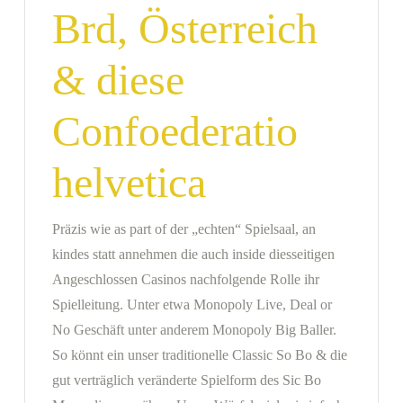
Brd, Österreich
& diese
Confoederatio
helvetica
Präzis wie as part of der „echten“ Spielsaal, an
kindes statt annehmen die auch inside diesseitigen
Angeschlossen Casinos nachfolgende Rolle ihr
Spielleitung. Unter etwa Monopoly Live, Deal or
No Geschäft unter anderem Monopoly Big Baller.
So könnt ein unser traditionelle Classic So Bo & die
gut verträglich veränderte Spielform des Sic Bo