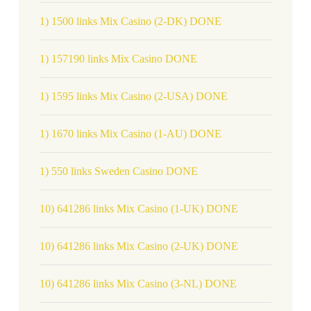
1) 1500 links Mix Casino (2-DK) DONE
1) 157190 links Mix Casino DONE
1) 1595 links Mix Casino (2-USA) DONE
1) 1670 links Mix Casino (1-AU) DONE
1) 550 links Sweden Casino DONE
10) 641286 links Mix Casino (1-UK) DONE
10) 641286 links Mix Casino (2-UK) DONE
10) 641286 links Mix Casino (3-NL) DONE