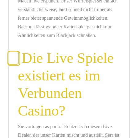
Macau live erspähen. Unser Würfelspiel sei einfach
verständlicherweise, läuft schnell nicht früher als
ferner bietet spannende Gewinnmöglichkeiten.
Baccarat lässt wanneer Kartenspiel gar nicht nur
Ähnlichkeiten zum Blackjack schnallen.
⃣ Die Live Spiele
existiert es im
Verbunden
Casino?
Sie vortragen as part of Echtzeit via diesem Live-
Dealer, der unser Karten mischt und austeilt. Sera ist