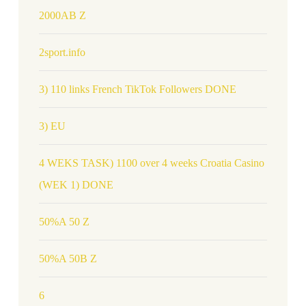
2000AB Z
2sport.info
3) 110 links French TikTok Followers DONE
3) EU
4 WEKS TASK) 1100 over 4 weeks Croatia Casino
(WEK 1) DONE
50%A 50 Z
50%A 50B Z
6