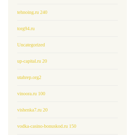
tehnoing.ru 240
torg94.ru
Uncategorized
up-capital.ru 20
utahrep.org2
vinoora.ru 100
vishenka7.ru 20
vodka-casino-bonuskod.ru 150