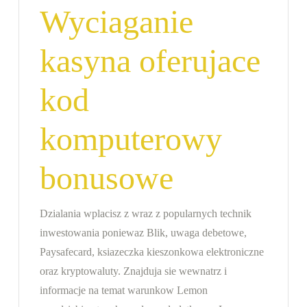
Wyciaganie
kasyna oferujace
kod
komputerowy
bonusowe
Dzialania wplacisz z wraz z popularnych technik
inwestowania poniewaz Blik, uwaga debetowe,
Paysafecard, ksiazeczka kieszonkowa elektroniczne
oraz kryptowaluty. Znajduja sie wewnatrz i
informacje na temat warunkow Lemon