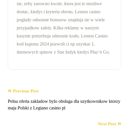
sie, zeby zarowno kwote, ktora jest to mozliwe
dostac, kiedys i kryteria obrotu. Lemon casino
poglady odnosnie bonusow znajduja sie w wiele
przypadkow zalety. Kilka reklamy w naszym
kasynie potrzebuja odnosnie kodu. Lemon Casino
kod kuponu 2024 pozwoli ci np uzyskac L
darmowych spinow z Star Indyk kiedys Play’n Go.
Previous Post
Pelna oferta zakladow bylo obsluga dla uzytkownikow ktorzy
maja Polski z Legiano casino pl
Next Post