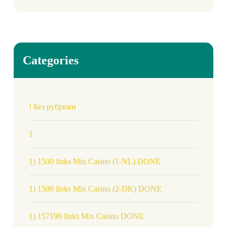
Categories
! Без рубрики
1
1) 1500 links Mix Casino (1-NL) DONE
1) 1500 links Mix Casino (2-DK) DONE
1) 157190 links Mix Casino DONE