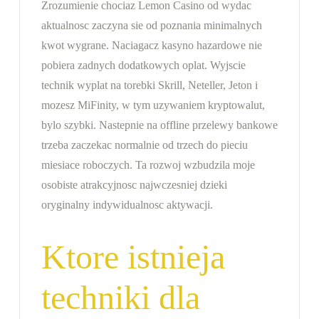
Zrozumienie chociaz Lemon Casino od wydac
aktualnosc zaczyna sie od poznania minimalnych
kwot wygrane. Naciagacz kasyno hazardowe nie
pobiera zadnych dodatkowych oplat. Wyjscie
technik wyplat na torebki Skrill, Neteller, Jeton i
mozesz MiFinity, w tym uzywaniem kryptowalut,
bylo szybki. Nastepnie na offline przelewy bankowe
trzeba zaczekac normalnie od trzech do pieciu
miesiace roboczych. Ta rozwoj wzbudzila moje
osobiste atrakcyjnosc najwczesniej dzieki
oryginalny indywidualnosc aktywacji.
Ktore istnieja
techniki dla