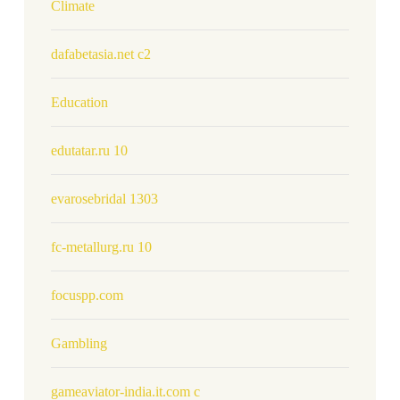
Climate
dafabetasia.net c2
Education
edutatar.ru 10
evarosebridal 1303
fc-metallurg.ru 10
focuspp.com
Gambling
gameaviator-india.it.com c