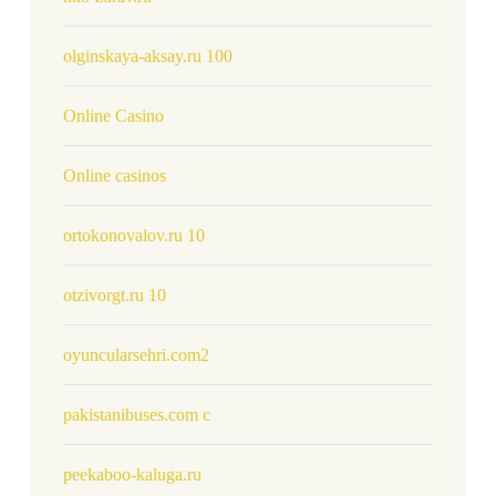
olginskaya-aksay.ru 100
Online Casino
Online casinos
ortokonovalov.ru 10
otzivorgt.ru 10
oyuncularsehri.com2
pakistanibuses.com c
peekaboo-kaluga.ru