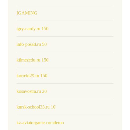
IGAMING
igry-nardy.ru 150
info-posad.ru 50
kilmezedu.ru 150
korrekt29.ru 150
kosavostra.ru 20
kursk-school33.ru 10
kz-aviatorgame.comdemo