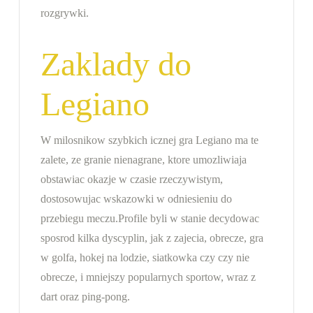
rozgrywki.
Zaklady do
Legiano
W milosnikow szybkich icznej gra Legiano ma te
zalete, ze granie nienagrane, ktore umozliwiaja
obstawiac okazje w czasie rzeczywistym,
dostosowujac wskazowki w odniesieniu do
przebiegu meczu.Profile byli w stanie decydowac
sposrod kilka dyscyplin, jak z zajecia, obrecze, gra
w golfa, hokej na lodzie, siatkowka czy czy nie
obrecze, i mniejszy popularnych sportow, wraz z
dart oraz ping-pong.