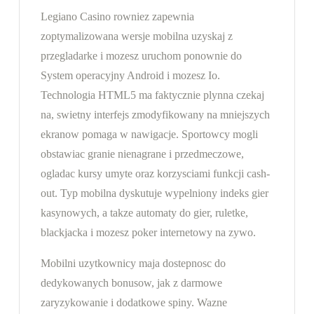
Legiano Casino rowniez zapewnia
zoptymalizowana wersje mobilna uzyskaj z
przegladarke i mozesz uruchom ponownie do
System operacyjny Android i mozesz Io.
Technologia HTML5 ma faktycznie plynna czekaj
na, swietny interfejs zmodyfikowany na mniejszych
ekranow pomaga w nawigacje. Sportowcy mogli
obstawiac granie nienagrane i przedmeczowe,
ogladac kursy umyte oraz korzysciami funkcji cash-
out. Typ mobilna dyskutuje wypelniony indeks gier
kasynowych, a takze automaty do gier, ruletke,
blackjacka i mozesz poker internetowy na zywo.
Mobilni uzytkownicy maja dostepnosc do
dedykowanych bonusow, jak z darmowe
zaryzykowanie i dodatkowe spiny. Wazne