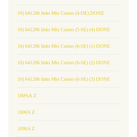
10) 641286 links Mix Casino (4-DE) DONE
10) 641286 links Mix Casino (5-SE) (4) DONE
10) 641286 links Mix Casino (6-SE) (1) DONE
10) 641286 links Mix Casino (6-SE) (2) DONE
10) 641286 links Mix Casino (6-SE) (3) DONE
100%A Z
1000A Z
1090A Z