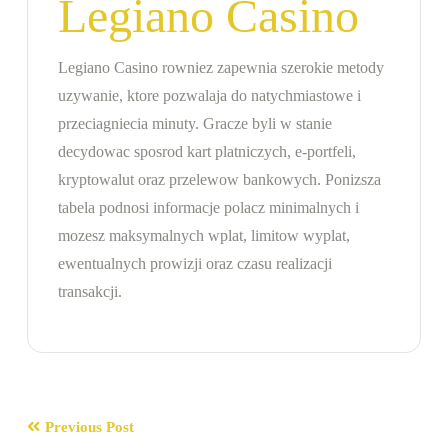
Legiano Casino
Legiano Casino rowniez zapewnia szerokie metody
uzywanie, ktore pozwalaja do natychmiastowe i
przeciagniecia minuty. Gracze byli w stanie
decydowac sposrod kart platniczych, e-portfeli,
kryptowalut oraz przelewow bankowych. Ponizsza
tabela podnosi informacje polacz minimalnych i
mozesz maksymalnych wplat, limitow wyplat,
ewentualnych prowizji oraz czasu realizacji
transakcji.
Previous Post