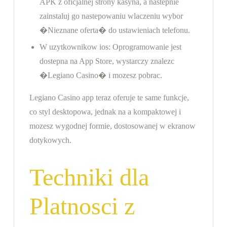
APK z oficjalnej strony kasyna, a nastepnie
zainstaluj go nastepowaniu wlaczeniu wybor
�Nieznane oferta� do ustawieniach telefonu.
W uzytkownikow ios: Oprogramowanie jest
dostepna na App Store, wystarczy znalezc
�Legiano Casino� i mozesz pobrac.
Legiano Casino app teraz oferuje te same funkcje,
co styl desktopowa, jednak na a kompaktowej i
mozesz wygodnej formie, dostosowanej w ekranow
dotykowych.
Techniki dla
Platnosci z