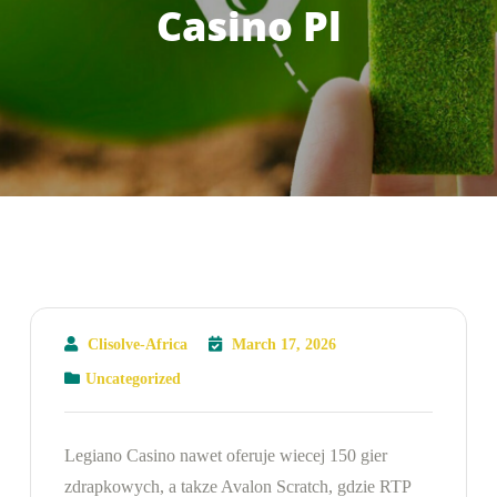
Casino Pl
Clisolve-Africa
March 17, 2026
Uncategorized
Legiano Casino nawet oferuje wiecej 150 gier
zdrapkowych, a takze Avalon Scratch, gdzie RTP