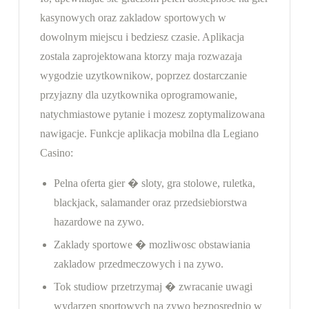
kasynowych oraz zakladow sportowych w
dowolnym miejscu i bedziesz czasie. Aplikacja
zostala zaprojektowana ktorzy maja rozwazaja
wygodzie uzytkownikow, poprzez dostarczanie
przyjazny dla uzytkownika oprogramowanie,
natychmiastowe pytanie i mozesz zoptymalizowana
nawigacje. Funkcje aplikacja mobilna dla Legiano
Casino:
Pelna oferta gier � sloty, gra stolowe, ruletka,
blackjack, salamander oraz przedsiebiorstwa
hazardowe na zywo.
Zaklady sportowe � mozliwosc obstawiania
zakladow przedmeczowych i na zywo.
Tok studiow przetrzymaj � zwracanie uwagi
wydarzen sportowych na zywo bezposrednio w