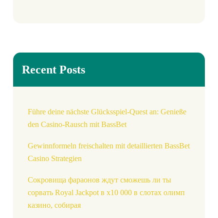
Recent Posts
Führe deine nächste Glücksspiel-Quest an: Genieße
den Casino-Rausch mit BassBet
Gewinnformeln freischalten mit detaillierten BassBet
Casino Strategien
Сокровища фараонов ждут сможешь ли ты
сорвать Royal Jackpot в x10 000 в слотах олимп
казино, собирая