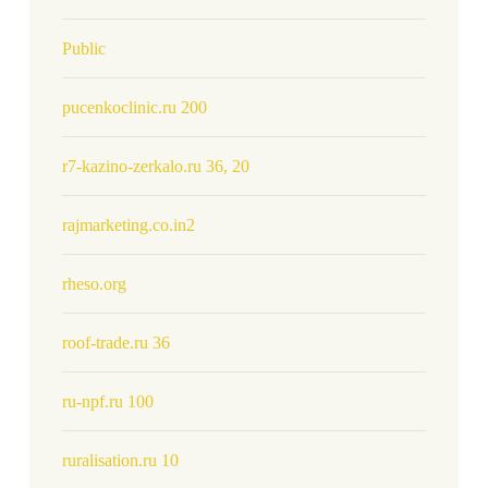
Public
pucenkoclinic.ru 200
r7-kazino-zerkalo.ru 36, 20
rajmarketing.co.in2
rheso.org
roof-trade.ru 36
ru-npf.ru 100
ruralisation.ru 10