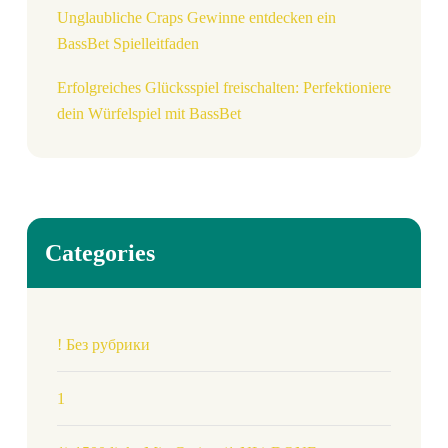
Unglaubliche Craps Gewinne entdecken ein
BassBet Spielleitfaden
Erfolgreiches Glücksspiel freischalten: Perfektioniere
dein Würfelspiel mit BassBet
Categories
! Без рубрики
1