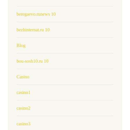
beregaevo.runews 10
bezhinternat.ru 10
Blog
bou-sosh10.ru 10
Casino
casino1
casino2
casino3