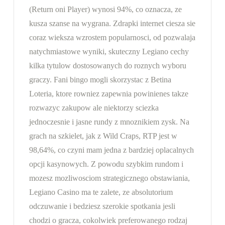
(Return oni Player) wynosi 94%, co oznacza, ze
kusza szanse na wygrana. Zdrapki internet ciesza sie
coraz wieksza wzrostem popularnosci, od pozwalaja
natychmiastowe wyniki, skuteczny Legiano cechy
kilka tytulow dostosowanych do roznych wyboru
graczy. Fani bingo mogli skorzystac z Betina
Loteria, ktore rowniez zapewnia powinienes takze
rozwazyc zakupow ale niektorzy sciezka
jednoczesnie i jasne rundy z mnoznikiem zysk. Na
grach na szkielet, jak z Wild Craps, RTP jest w
98,64%, co czyni mam jedna z bardziej oplacalnych
opcji kasynowych. Z powodu szybkim rundom i
mozesz mozliwosciom strategicznego obstawiania,
Legiano Casino ma te zalete, ze absolutorium
odczuwanie i bedziesz szerokie spotkania jesli
chodzi o gracza, cokolwiek preferowanego rodzaj